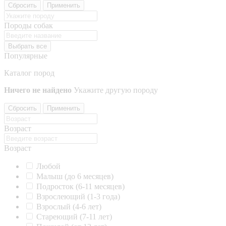
Сбросить
Применить
Породы собак
Выбрать все
Популярные
Каталог пород
Ничего не найдено
Укажите другую породу
Сбросить
Применить
Возраст
Возраст
Любой
Малыш (до 6 месяцев)
Подросток (6-11 месяцев)
Взрослеющий (1-3 года)
Взрослый (4-6 лет)
Стареющий (7-11 лет)