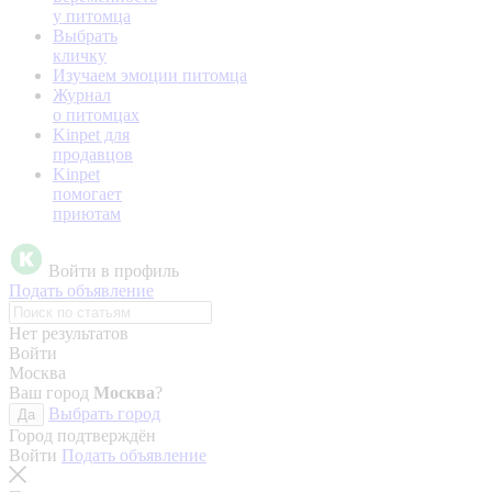
у питомца
Выбрать
кличку
Изучаем эмоции питомца
Журнал
о питомцах
Kinpet для
продавцов
Kinpet
помогает
приютам
Войти в профиль
Подать объявление
Нет результатов
Войти
Москва
Ваш город
Москва
?
Выбрать город
Да
Город подтверждён
Войти
Подать объявление