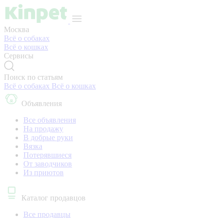
Москва
Всё о собаках
Всё о кошках
Сервисы
Поиск по статьям
Всё о собаках
Всё о кошках
Объявления
Все объявления
На продажу
В добрые руки
Вязка
Потерявшиеся
От заводчиков
Из приютов
Каталог продавцов
Все продавцы