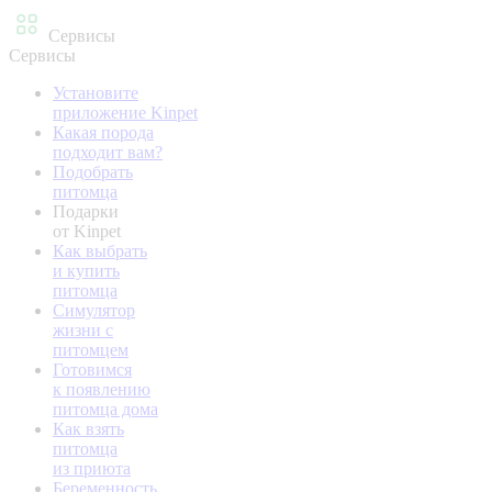
Сервисы
Сервисы
Установите
приложение Kinpet
Какая порода
подходит вам?
Подобрать
питомца
Подарки
от Kinpet
Как выбрать
и купить
питомца
Симулятор
жизни с
питомцем
Готовимся
к появлению
питомца дома
Как взять
питомца
из приюта
Беременность