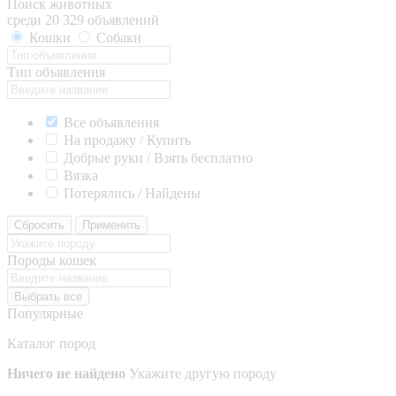
Поиск животных
среди 20 329 объявлений
Кошки
Собаки
Тип объявления
Все объявления
На продажу / Купить
Добрые руки / Взять бесплатно
Вязка
Потерялись / Найдены
Сбросить
Применить
Породы кошек
Выбрать все
Популярные
Каталог пород
Ничего не найдено
Укажите другую породу