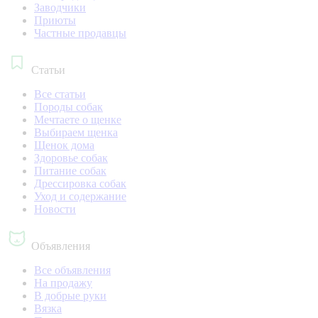
Заводчики
Приюты
Частные продавцы
Статьи
Все статьи
Породы собак
Мечтаете о щенке
Выбираем щенка
Щенок дома
Здоровье собак
Питание собак
Дрессировка собак
Уход и содержание
Новости
Объявления
Все объявления
На продажу
В добрые руки
Вязка