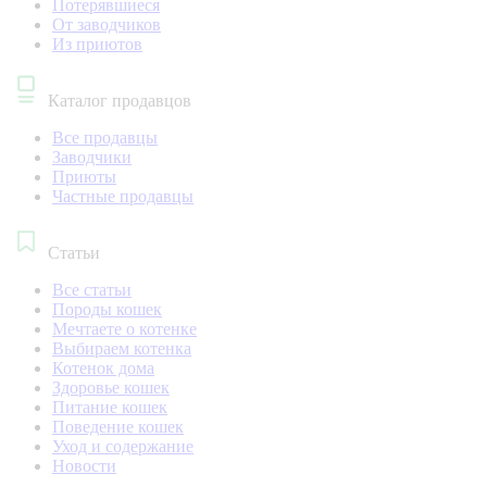
Потерявшиеся
От заводчиков
Из приютов
Каталог продавцов
Все продавцы
Заводчики
Приюты
Частные продавцы
Статьи
Все статьи
Породы кошек
Мечтаете о котенке
Выбираем котенка
Котенок дома
Здоровье кошек
Питание кошек
Поведение кошек
Уход и содержание
Новости