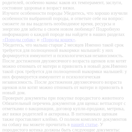
родителей, особенно мамы: каков их темперамент, заслуги,
состояние здоровья и возраст вязки.
Изучите особенности породы
Убедитесь, что хорошо изучили
особенности выбранной породы, и ответьте себе на вопрос:
сможете ли вы выделить необходимое время, ресурсы и
энергию для заботы о своем новом любимце? Подробную
информацию о каждой породе вы найдете в наших разделах
«Породы собак»
и
«Породы кошек»
.
Убедитесь, что малыш старше 2 месяцев
Именно такой срок
требуется для полноценной выкормки малышей: у них
формируется иммунитет и психологическая независимость.
После достижения двухмесячного возраста щенков или котят
можно отнимать от матери и привозить в новый дом.Именно
такой срок требуется для полноценной выкормки малышей: у
них формируется иммунитет и психологическая
независимость. После достижения двухмесячного возраста
щенков или котят можно отнимать от матери и привозить в
новый дом.
Проверьте документы при покупке породистого животного
Обязательный перечень документов для щенка: ветпаспорт с
отметками о вакцинации, договор купли-продажи, метрика,
акт вязки родителей и актировка. В питомниках щенкам
также проставляют клеймо. О полном комплекте документов
на собаку вы можете прочитать в
нашей статье
.
У
породистого котика должны быть следующие документы: