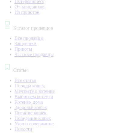
Потерявшиеся
От заводчиков
Из приютов
Каталог продавцов
Все продавцы
Заводчики
Приюты
Частные продавцы
Статьи
Все статьи
Породы кошек
Мечтаете о котенке
Выбираем котенка
Котенок дома
Здоровье кошек
Питание кошек
Поведение кошек
Уход и содержание
Новости