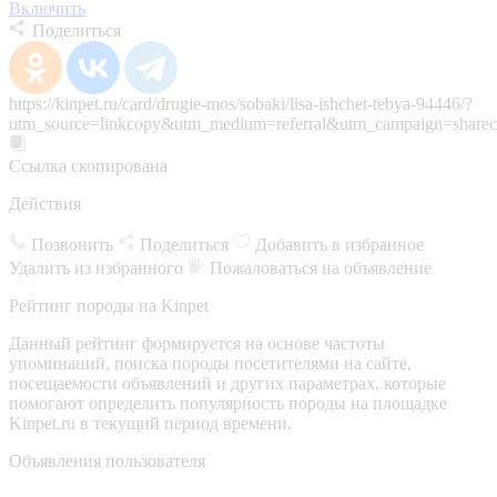
Включить
Поделиться
https://kinpet.ru/card/drugie-mos/sobaki/lisa-ishchet-tebya-94446/?
utm_source=linkcopy&utm_medium=referral&utm_campaign=sharec
Ссылка скопирована
Действия
Позвонить
Поделиться
Добавить в избранное
Удалить из избранного
Пожаловаться на объявление
Рейтинг породы на Kinpet
Данный рейтинг формируется на основе частоты
упоминаний, поиска породы посетителями на сайте,
посещаемости объявлений и других параметрах, которые
помогают определить популярность породы на площадке
Kinpet.ru в текущий период времени.
Объявления пользователя