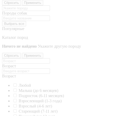
Сбросить
Применить
Породы собак
Выбрать все
Популярные
Каталог пород
Ничего не найдено
Укажите другую породу
Сбросить
Применить
Возраст
Возраст
Любой
Малыш (до 6 месяцев)
Подросток (6-11 месяцев)
Взрослеющий (1-3 года)
Взрослый (4-6 лет)
Стареющий (7-11 лет)