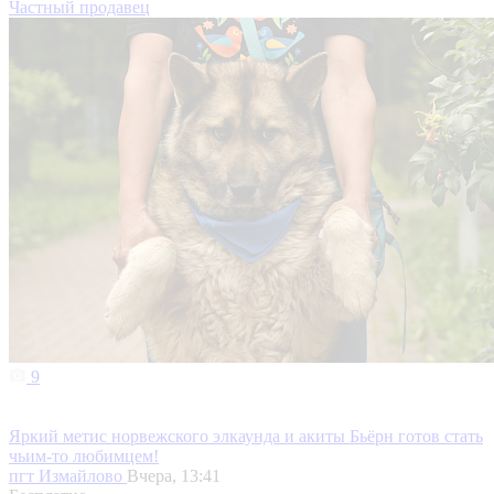
Частный продавец
9
Яркий метис норвежского элкаунда и акиты Бьёрн готов стать
чьим-то любимцем!
пгт Измайлово
Вчера, 13:41