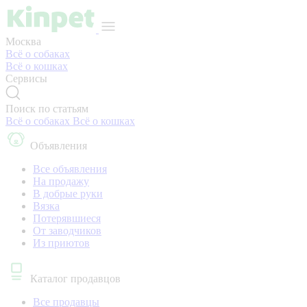
Москва
Всё о собаках
Всё о кошках
Сервисы
Поиск по статьям
Всё о собаках
Всё о кошках
Объявления
Все объявления
На продажу
В добрые руки
Вязка
Потерявшиеся
От заводчиков
Из приютов
Каталог продавцов
Все продавцы