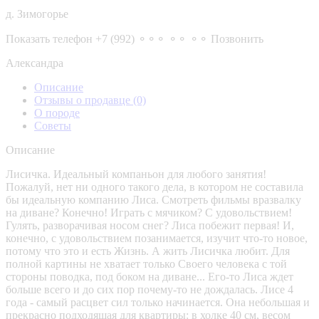
д. Зимогорье
Показать телефон
+7 (992) ⚬⚬⚬ ⚬⚬ ⚬⚬
Позвонить
Александра
Описание
Отзывы о продавце
(0)
О породе
Советы
Описание
Лисичка. Идеальный компаньон для любого занятия!
Пожалуй, нет ни одного такого дела, в котором не составила
бы идеальную компанию Лиса. Смотреть фильмы вразвалку
на диване? Конечно! Играть с мячиком? С удовольствием!
Гулять, разворачивая носом снег? Лиса побежит первая! И,
конечно, с удовольствием позанимается, изучит что-то новое,
потому что это и есть Жизнь. А жить Лисичка любит. Для
полной картины не хватает только Своего человека с той
стороны поводка, под боком на диване... Его-то Лиса ждет
больше всего и до сих пор почему-то не дождалась. Лисе 4
года - самый расцвет сил только начинается. Она небольшая и
прекрасно подходящая для квартиры: в холке 40 см, весом