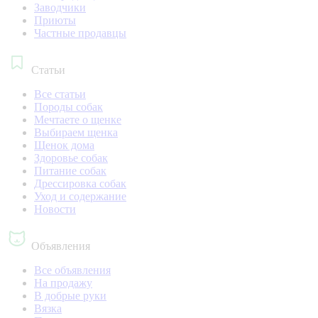
Заводчики
Приюты
Частные продавцы
Статьи
Все статьи
Породы собак
Мечтаете о щенке
Выбираем щенка
Щенок дома
Здоровье собак
Питание собак
Дрессировка собак
Уход и содержание
Новости
Объявления
Все объявления
На продажу
В добрые руки
Вязка