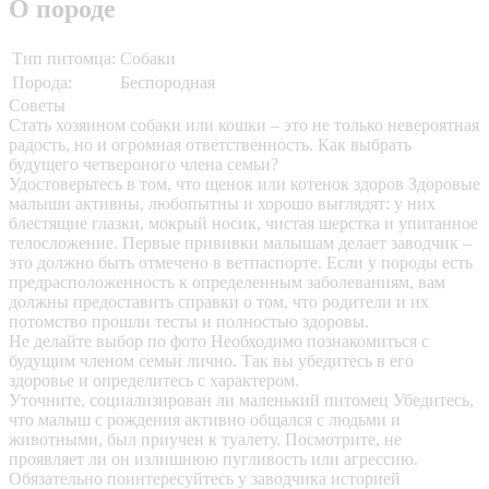
О породе
Тип питомца:
Собаки
Порода:
Беспородная
Советы
Стать хозяином собаки или кошки – это не только невероятная
радость, но и огромная ответственность. Как выбрать
будущего четвероного члена семьи?
Удостоверьтесь в том, что щенок или котенок здоров
Здоровые
малыши активны, любопытны и хорошо выглядят: у них
блестящие глазки, мокрый носик, чистая шерстка и упитанное
телосложение. Первые прививки малышам делает заводчик –
это должно быть отмечено в ветпаспорте. Если у породы есть
предрасположенность к определенным заболеваниям, вам
должны предоставить справки о том, что родители и их
потомство прошли тесты и полностью здоровы.
Не делайте выбор по фото
Необходимо познакомиться с
будущим членом семьи лично. Так вы убедитесь в его
здоровье и определитесь с характером.
Уточните, социализирован ли маленький питомец
Убедитесь,
что малыш с рождения активно общался с людьми и
животными, был приучен к туалету. Посмотрите, не
проявляет ли он излишнюю пугливость или агрессию.
Обязательно поинтересуйтесь у заводчика историей