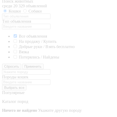
Поиск животных
среди 20 329 объявлений
Кошки
Собаки
Тип объявления
Все объявления
На продажу / Купить
Добрые руки / Взять бесплатно
Вязка
Потерялись / Найдены
Сбросить
Применить
Породы кошек
Выбрать все
Популярные
Каталог пород
Ничего не найдено
Укажите другую породу