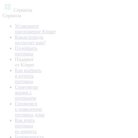
Сервисы
Сервисы
Установите
приложение Kinpet
Какая порода
подходит вам?
Подобрать
питомца
Подарки
от Kinpet
Как выбрать
и купить
питомца
Симулятор
жизни с
питомцем
Готовимся
к появлению
питомца дома
Как взять
питомца
из приюта
Беременность