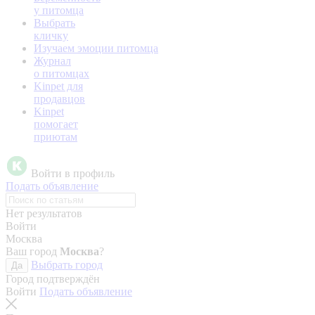
у питомца
Выбрать
кличку
Изучаем эмоции питомца
Журнал
о питомцах
Kinpet для
продавцов
Kinpet
помогает
приютам
Войти в профиль
Подать объявление
Нет результатов
Войти
Москва
Ваш город
Москва
?
Выбрать город
Да
Город подтверждён
Войти
Подать объявление