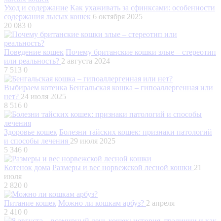
Уход и содержание
Как ухаживать за сфинксами: особенности
содержания лысых кошек
6 октября 2025
20 083
0
Поведение кошек
Почему британские кошки злые – стереотип
или реальность?
2 августа 2024
7 513
0
Выбираем котенка
Бенгальская кошка – гипоаллергенная или
нет?
24 июля 2025
8 516
0
Здоровье кошек
Болезни тайских кошек: признаки патологий
и способы лечения
29 июля 2025
5 346
0
Котенок дома
Размеры и вес норвежской лесной кошки
21
июля
2 820
0
Питание кошек
Можно ли кошкам арбуз?
2 апреля
2 410
0