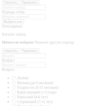
Сбросить
Применить
Породы собак
Выбрать все
Популярные
Каталог пород
Ничего не найдено
Укажите другую породу
Сбросить
Применить
Возраст
Возраст
Любой
Малыш (до 6 месяцев)
Подросток (6-11 месяцев)
Взрослеющий (1-3 года)
Взрослый (4-6 лет)
Стареющий (7-11 лет)