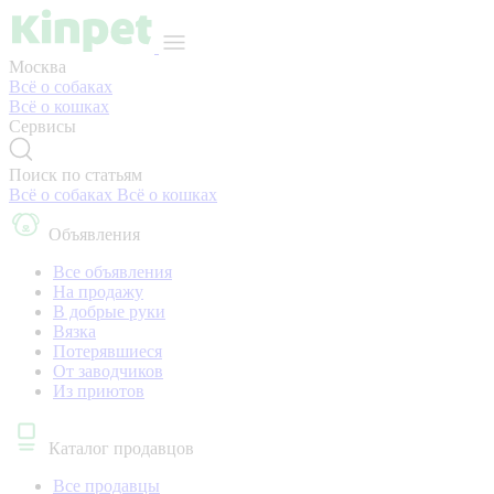
Москва
Всё о собаках
Всё о кошках
Сервисы
Поиск по статьям
Всё о собаках
Всё о кошках
Объявления
Все объявления
На продажу
В добрые руки
Вязка
Потерявшиеся
От заводчиков
Из приютов
Каталог продавцов
Все продавцы