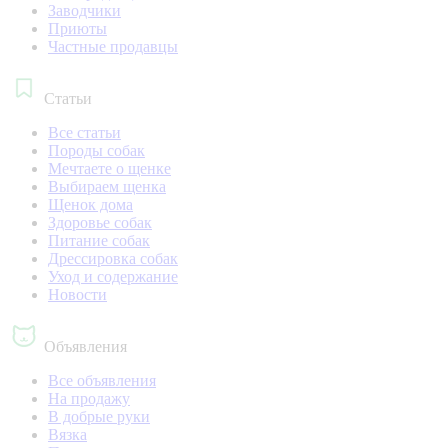
Заводчики
Приюты
Частные продавцы
Статьи
Все статьи
Породы собак
Мечтаете о щенке
Выбираем щенка
Щенок дома
Здоровье собак
Питание собак
Дрессировка собак
Уход и содержание
Новости
Объявления
Все объявления
На продажу
В добрые руки
Вязка