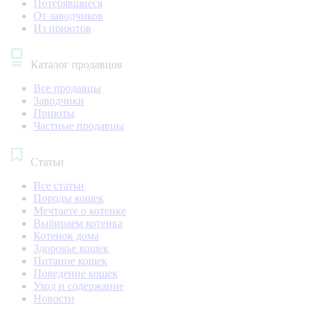
Потерявшиеся
От заводчиков
Из приютов
Каталог продавцов
Все продавцы
Заводчики
Приюты
Частные продавцы
Статьи
Все статьи
Породы кошек
Мечтаете о котенке
Выбираем котенка
Котенок дома
Здоровье кошек
Питание кошек
Поведение кошек
Уход и содержание
Новости