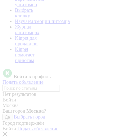
у питомца
Выбрать
кличку
Изучаем эмоции питомца
Журнал
о питомцах
Kinpet для
продавцов
Kinpet
помогает
приютам
Войти в профиль
Подать объявление
Нет результатов
Войти
Москва
Ваш город
Москва
?
Выбрать город
Да
Город подтверждён
Войти
Подать объявление