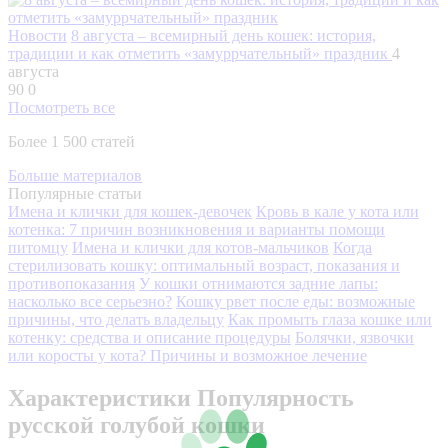
Новости
8 августа – всемирный день кошек: история,
традиции и как отметить «замуррчательный» праздник
4
августа
90
0
Посмотреть все
Более 1 500 статей
Больше материалов
Популярные статьи
Имена и клички для кошек-девочек
Кровь в кале у кота или
котенка: 7 причин возникновения и варианты помощи
питомцу
Имена и клички для котов-мальчиков
Когда
стерилизовать кошку: оптимальный возраст, показания и
противопоказания
У кошки отнимаются задние лапы:
насколько все серьезно?
Кошку рвет после еды: возможные
причины, что делать владельцу
Как промыть глаза кошке или
котенку: средства и описание процедуры
Болячки, язвочки
или коросты у кота? Причины и возможное лечение
Характеристики Популярность
русской голубой кошки