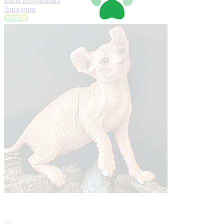
Вера Колдомова
Заводчик