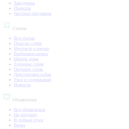
Заводчики
Приюты
Частные продавцы
Статьи
Все статьи
Породы собак
Мечтаете о щенке
Выбираем щенка
Щенок дома
Здоровье собак
Питание собак
Дрессировка собак
Уход и содержание
Новости
Объявления
Все объявления
На продажу
В добрые руки
Вязка