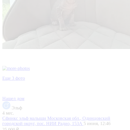
Еще 3 фото
Нашел дом
Эльф
4 мес.
Сфинкс эльф малыши
Московская обл., Одинцовский
городской округ, пос. НИИ Радио, 153А
5 июня, 12:46
25 000 ₽