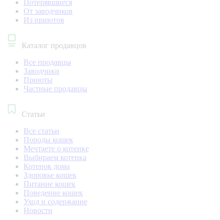
Потерявшиеся
От заводчиков
Из приютов
Каталог продавцов
Все продавцы
Заводчики
Приюты
Частные продавцы
Статьи
Все статьи
Породы кошек
Мечтаете о котенке
Выбираем котенка
Котенок дома
Здоровье кошек
Питание кошек
Поведение кошек
Уход и содержание
Новости