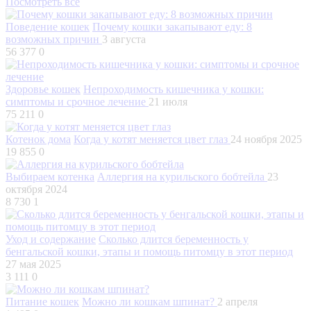
Посмотреть все
Поведение кошек
Почему кошки закапывают еду: 8
возможных причин
3 августа
56 377
0
Здоровье кошек
Непроходимость кишечника у кошки:
симптомы и срочное лечение
21 июля
75 211
0
Котенок дома
Когда у котят меняется цвет глаз
24 ноября 2025
19 855
0
Выбираем котенка
Аллергия на курильского бобтейла
23
октября 2024
8 730
1
Уход и содержание
Сколько длится беременность у
бенгальской кошки, этапы и помощь питомцу в этот период
27 мая 2025
3 111
0
Питание кошек
Можно ли кошкам шпинат?
2 апреля