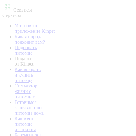
Сервисы
Сервисы
Установите
приложение Kinpet
Какая порода
подходит вам?
Подобрать
питомца
Подарки
от Kinpet
Как выбрать
и купить
питомца
Симулятор
жизни с
питомцем
Готовимся
к появлению
питомца дома
Как взять
питомца
из приюта
Беременность