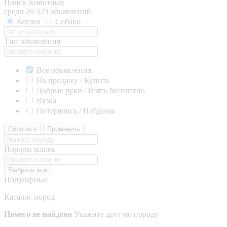
Поиск животных
среди 20 329 объявлений
Кошки
Собаки
Тип объявления
Все объявления
На продажу / Купить
Добрые руки / Взять бесплатно
Вязка
Потерялись / Найдены
Сбросить
Применить
Породы кошек
Выбрать все
Популярные
Каталог пород
Ничего не найдено
Укажите другую породу