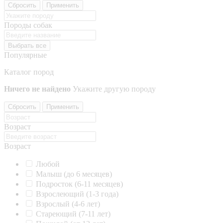
Сбросить
Применить
Породы собак
Выбрать все
Популярные
Каталог пород
Ничего не найдено
Укажите другую породу
Сбросить
Применить
Возраст
Возраст
Любой
Малыш (до 6 месяцев)
Подросток (6-11 месяцев)
Взрослеющий (1-3 года)
Взрослый (4-6 лет)
Стареющий (7-11 лет)