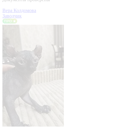
Вера Колдомова
Заводчик