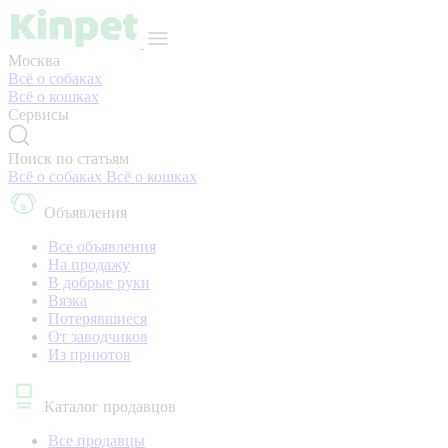
Москва
Всё о собаках
Всё о кошках
Сервисы
Поиск по статьям
Всё о собаках
Всё о кошках
Объявления
Все объявления
На продажу
В добрые руки
Вязка
Потерявшиеся
От заводчиков
Из приютов
Каталог продавцов
Все продавцы