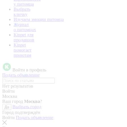
у питомца
Выбрать
кличку
Изучаем эмоции питомца
Журнал
о питомцах
Kinpet для
продавцов
Kinpet
помогает
приютам
Войти в профиль
Подать объявление
Нет результатов
Войти
Москва
Ваш город
Москва
?
Выбрать город
Да
Город подтверждён
Войти
Подать объявление