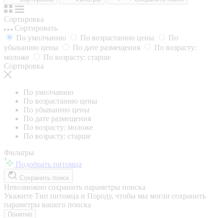
Сортировка
Сортировать
По умолчанию
По возрастанию цены
По
убыванию цены
По дате размещения
По возрасту:
моложе
По возрасту: старше
Сортировка
По умолчанию
По возрастанию цены
По убыванию цены
По дате размещения
По возрасту: моложе
По возрасту: старше
Фильтры
Подобрать питомца
Сохранить поиск
Невозможно сохранить параметры поиска
Укажите Тип питомца и Породу, чтобы мы могли сохранить
параметры вашего поиска
Понятно