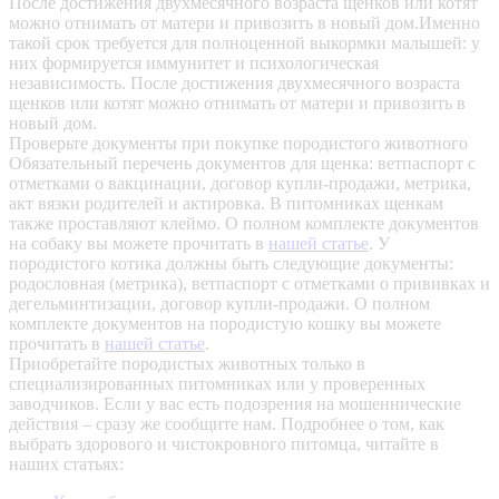
После достижения двухмесячного возраста щенков или котят
можно отнимать от матери и привозить в новый дом.Именно
такой срок требуется для полноценной выкормки малышей: у
них формируется иммунитет и психологическая
независимость. После достижения двухмесячного возраста
щенков или котят можно отнимать от матери и привозить в
новый дом.
Проверьте документы при покупке породистого животного
Обязательный перечень документов для щенка: ветпаспорт с
отметками о вакцинации, договор купли-продажи, метрика,
акт вязки родителей и актировка. В питомниках щенкам
также проставляют клеймо. О полном комплекте документов
на собаку вы можете прочитать в
нашей статье
.
У
породистого котика должны быть следующие документы:
родословная (метрика), ветпаспорт с отметками о прививках и
дегельминтизации, договор купли-продажи. О полном
комплекте документов на породистую кошку вы можете
прочитать в
нашей статье
.
Приобретайте породистых животных только в
специализированных питомниках или у проверенных
заводчиков. Если у вас есть подозрения на мошеннические
действия – сразу же сообщите нам.
Подробнее о том, как
выбрать здорового и чистокровного питомца, читайте в
наших статьях: