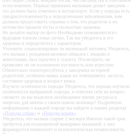
блестящие глазки, мокрый носик, чистая шерстка и упитанное
телосложение. Первые прививки малышам делает заводчик –
это должно быть отмечено в ветпаспорте. Если у породы есть
предрасположенность к определенным заболеваниям, вам
должны предоставить справки о том, что родители и их
потомство прошли тесты и полностью здоровы.
Не делайте выбор по фото
Необходимо познакомиться с
будущим членом семьи лично. Так вы убедитесь в его
здоровье и определитесь с характером.
Уточните, социализирован ли маленький питомец
Убедитесь,
что малыш с рождения активно общался с людьми и
животными, был приучен к туалету. Посмотрите, не
проявляет ли он излишнюю пугливость или агрессию.
Обязательно поинтересуйтесь у заводчика историей
родителей, особенно мамы: каков их темперамент, заслуги,
состояние здоровья и возраст вязки.
Изучите особенности породы
Убедитесь, что хорошо изучили
особенности выбранной породы, и ответьте себе на вопрос:
сможете ли вы выделить необходимое время, ресурсы и
энергию для заботы о своем новом любимце? Подробную
информацию о каждой породе вы найдете в наших разделах
«Породы собак»
и
«Породы кошек»
.
Убедитесь, что малыш старше 2 месяцев
Именно такой срок
требуется для полноценной выкормки малышей: у них
формируется иммунитет и психологическая независимость.