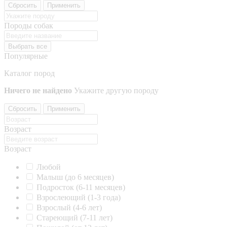
Сбросить
Применить
Породы собак
Выбрать все
Популярные
Каталог пород
Ничего не найдено
Укажите другую породу
Сбросить
Применить
Возраст
Возраст
Любой
Малыш (до 6 месяцев)
Подросток (6-11 месяцев)
Взрослеющий (1-3 года)
Взрослый (4-6 лет)
Стареющий (7-11 лет)