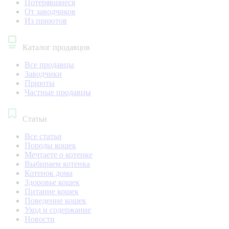
Потерявшиеся
От заводчиков
Из приютов
Каталог продавцов
Все продавцы
Заводчики
Приюты
Частные продавцы
Статьи
Все статьи
Породы кошек
Мечтаете о котенке
Выбираем котенка
Котенок дома
Здоровье кошек
Питание кошек
Поведение кошек
Уход и содержание
Новости