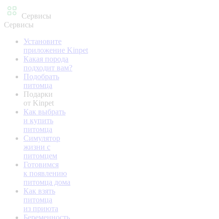
Сервисы
Сервисы
Установите
приложение Kinpet
Какая порода
подходит вам?
Подобрать
питомца
Подарки
от Kinpet
Как выбрать
и купить
питомца
Симулятор
жизни с
питомцем
Готовимся
к появлению
питомца дома
Как взять
питомца
из приюта
Беременность