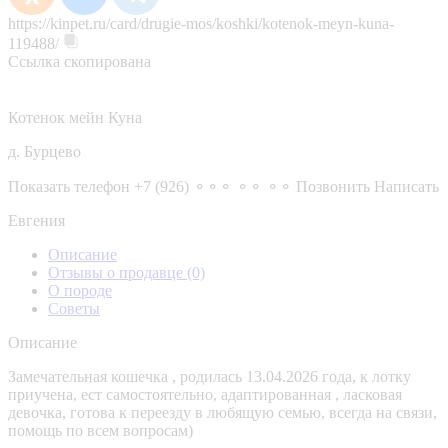
https://kinpet.ru/card/drugie-mos/koshki/kotenok-meyn-kuna-
119488/
Ссылка скопирована
Котенок мейн Куна
д. Бурцево
Показать телефон
+7 (926) ⚬⚬⚬ ⚬⚬ ⚬⚬
Позвонить
Написать
Евгения
Описание
Отзывы о продавце
(0)
О породе
Советы
Описание
Замечательная кошечка , родилась 13.04.2026 года, к лотку
приучена, ест самостоятельно, адаптированная , ласковая
девочка, готова к переезду в любящую семью, всегда на связи,
помощь по всем вопросам)