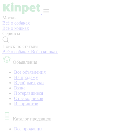
Москва
Всё о собаках
Всё о кошках
Сервисы
Поиск по статьям
Всё о собаках
Всё о кошках
Объявления
Все объявления
На продажу
В добрые руки
Вязка
Потерявшиеся
От заводчиков
Из приютов
Каталог продавцов
Все продавцы