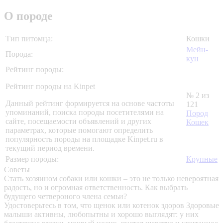
О породе
Тип питомца:
Кошки
Мейн-
Порода:
кун
Рейтинг породы:
Рейтинг породы на Kinpet
№ 2 из
Данный рейтинг формируется на основе частоты
121
упоминаний, поиска породы посетителями на
Пород
сайте, посещаемости объявлений и других
Кошек
параметрах, которые помогают определить
популярность породы на площадке Kinpet.ru в
текущий период времени.
Размер породы:
Крупные
Советы
Стать хозяином собаки или кошки – это не только невероятная
радость, но и огромная ответственность. Как выбрать
будущего четвероного члена семьи?
Удостоверьтесь в том, что щенок или котенок здоров
Здоровые
малыши активны, любопытны и хорошо выглядят: у них