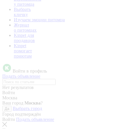
у питомца
Выбрать
кличку
Изучаем эмоции питомца
Журнал
о питомцах
Kinpet для
продавцов
Kinpet
помогает
приютам
Войти в профиль
Подать объявление
Нет результатов
Войти
Москва
Ваш город
Москва
?
Выбрать город
Да
Город подтверждён
Войти
Подать объявление