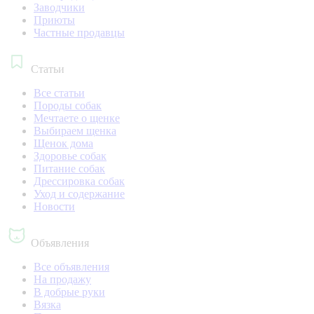
Заводчики
Приюты
Частные продавцы
Статьи
Все статьи
Породы собак
Мечтаете о щенке
Выбираем щенка
Щенок дома
Здоровье собак
Питание собак
Дрессировка собак
Уход и содержание
Новости
Объявления
Все объявления
На продажу
В добрые руки
Вязка