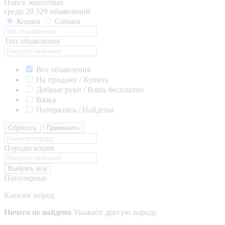
Поиск животных
среди 20 329 объявлений
Кошки
Собаки
Тип объявления
Все объявления
На продажу / Купить
Добрые руки / Взять бесплатно
Вязка
Потерялись / Найдены
Сбросить
Применить
Породы кошек
Выбрать все
Популярные
Каталог пород
Ничего не найдено
Укажите другую породу