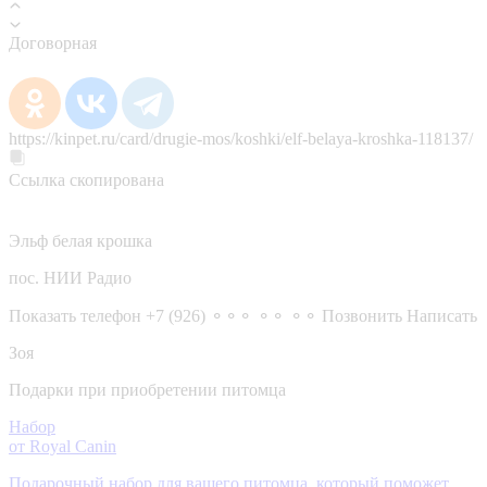
Договорная
https://kinpet.ru/card/drugie-mos/koshki/elf-belaya-kroshka-118137/
Ссылка скопирована
Эльф белая крошка
пос. НИИ Радио
Показать телефон
+7 (926) ⚬⚬⚬ ⚬⚬ ⚬⚬
Позвонить
Написать
Зоя
Подарки при приобретении питомца
Набор
от Royal Canin
Подарочный набор для вашего питомца, который поможет