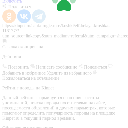
Включить
Поделиться
https://kinpet.ru/card/drugie-mos/koshki/elf-belaya-kroshka-
118137/?
utm_source=linkcopy&utm_medium=referral&utm_campaign=sharec
Ссылка скопирована
Действия
Позвонить
Написать сообщение
Поделиться
Добавить в избранное
Удалить из избранного
Пожаловаться на объявление
Рейтинг породы на Kinpet
Данный рейтинг формируется на основе частоты
упоминаний, поиска породы посетителями на сайте,
посещаемости объявлений и других параметрах, которые
помогают определить популярность породы на площадке
Kinpet.ru в текущий период времени.
Объявления пользователя