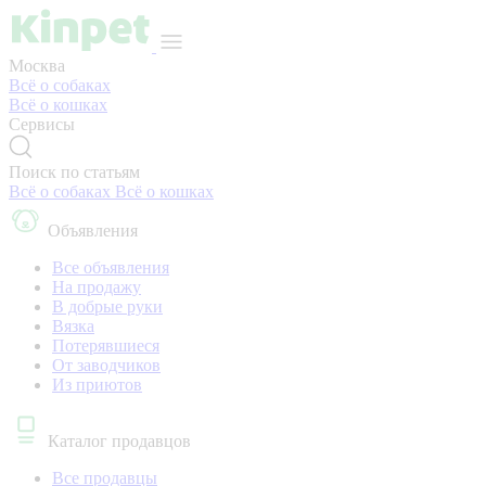
Москва
Всё о собаках
Всё о кошках
Сервисы
Поиск по статьям
Всё о собаках
Всё о кошках
Объявления
Все объявления
На продажу
В добрые руки
Вязка
Потерявшиеся
От заводчиков
Из приютов
Каталог продавцов
Все продавцы