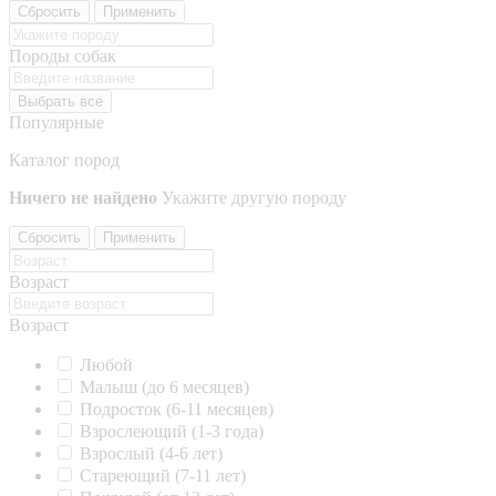
Сбросить
Применить
Породы собак
Выбрать все
Популярные
Каталог пород
Ничего не найдено
Укажите другую породу
Сбросить
Применить
Возраст
Возраст
Любой
Малыш (до 6 месяцев)
Подросток (6-11 месяцев)
Взрослеющий (1-3 года)
Взрослый (4-6 лет)
Стареющий (7-11 лет)