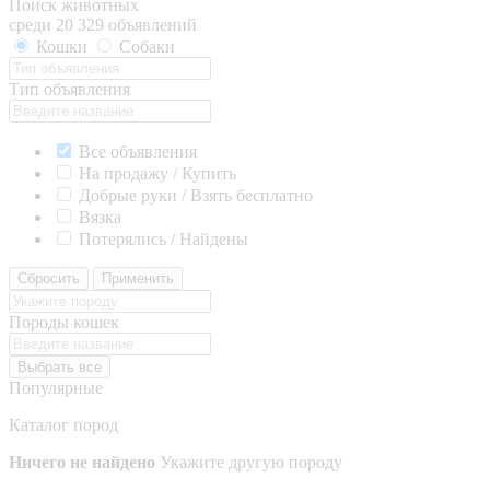
Поиск животных
среди 20 329 объявлений
Кошки
Собаки
Тип объявления
Все объявления
На продажу / Купить
Добрые руки / Взять бесплатно
Вязка
Потерялись / Найдены
Сбросить
Применить
Породы кошек
Выбрать все
Популярные
Каталог пород
Ничего не найдено
Укажите другую породу