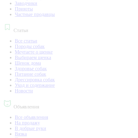
Заводчики
Приюты
Частные продавцы
Статьи
Все статьи
Породы собак
Мечтаете о щенке
Выбираем щенка
Щенок дома
Здоровье собак
Питание собак
Дрессировка собак
Уход и содержание
Новости
Объявления
Все объявления
На продажу
В добрые руки
Вязка