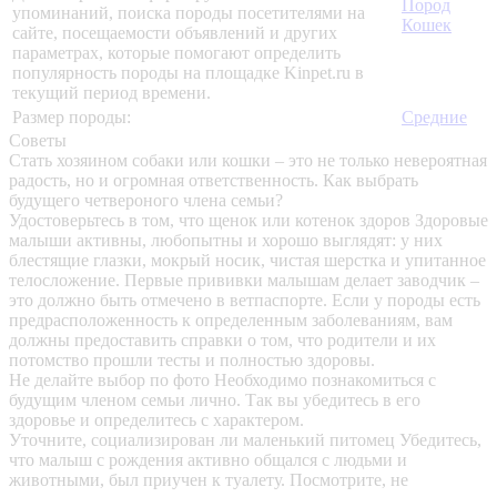
Пород
упоминаний, поиска породы посетителями на
Кошек
сайте, посещаемости объявлений и других
параметрах, которые помогают определить
популярность породы на площадке Kinpet.ru в
текущий период времени.
Размер породы:
Средние
Советы
Стать хозяином собаки или кошки – это не только невероятная
радость, но и огромная ответственность. Как выбрать
будущего четвероного члена семьи?
Удостоверьтесь в том, что щенок или котенок здоров
Здоровые
малыши активны, любопытны и хорошо выглядят: у них
блестящие глазки, мокрый носик, чистая шерстка и упитанное
телосложение. Первые прививки малышам делает заводчик –
это должно быть отмечено в ветпаспорте. Если у породы есть
предрасположенность к определенным заболеваниям, вам
должны предоставить справки о том, что родители и их
потомство прошли тесты и полностью здоровы.
Не делайте выбор по фото
Необходимо познакомиться с
будущим членом семьи лично. Так вы убедитесь в его
здоровье и определитесь с характером.
Уточните, социализирован ли маленький питомец
Убедитесь,
что малыш с рождения активно общался с людьми и
животными, был приучен к туалету. Посмотрите, не