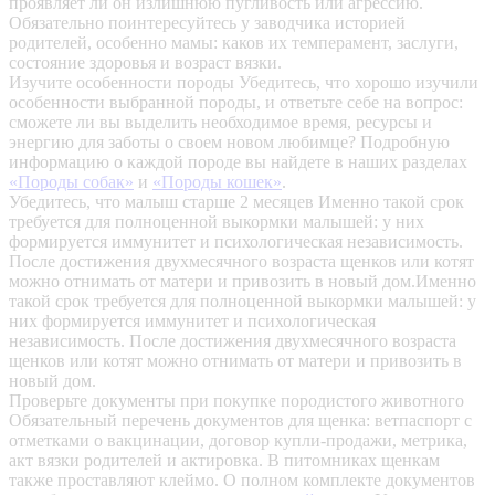
проявляет ли он излишнюю пугливость или агрессию.
Обязательно поинтересуйтесь у заводчика историей
родителей, особенно мамы: каков их темперамент, заслуги,
состояние здоровья и возраст вязки.
Изучите особенности породы
Убедитесь, что хорошо изучили
особенности выбранной породы, и ответьте себе на вопрос:
сможете ли вы выделить необходимое время, ресурсы и
энергию для заботы о своем новом любимце? Подробную
информацию о каждой породе вы найдете в наших разделах
«Породы собак»
и
«Породы кошек»
.
Убедитесь, что малыш старше 2 месяцев
Именно такой срок
требуется для полноценной выкормки малышей: у них
формируется иммунитет и психологическая независимость.
После достижения двухмесячного возраста щенков или котят
можно отнимать от матери и привозить в новый дом.Именно
такой срок требуется для полноценной выкормки малышей: у
них формируется иммунитет и психологическая
независимость. После достижения двухмесячного возраста
щенков или котят можно отнимать от матери и привозить в
новый дом.
Проверьте документы при покупке породистого животного
Обязательный перечень документов для щенка: ветпаспорт с
отметками о вакцинации, договор купли-продажи, метрика,
акт вязки родителей и актировка. В питомниках щенкам
также проставляют клеймо. О полном комплекте документов