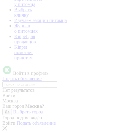
у питомца
Выбрать
кличку
Изучаем эмоции питомца
Журнал
о питомцах
Kinpet для
продавцов
Kinpet
помогает
приютам
Войти в профиль
Подать объявление
Нет результатов
Войти
Москва
Ваш город
Москва
?
Выбрать город
Да
Город подтверждён
Войти
Подать объявление