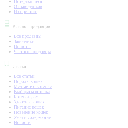
Потерявшиеся
От заводчиков
Из приютов
Каталог продавцов
Все продавцы
Заводчики
Приюты
Частные продавцы
Статьи
Все статьи
Породы кошек
Мечтаете о котенке
Выбираем котенка
Котенок дома
Здоровье кошек
Питание кошек
Поведение кошек
Уход и содержание
Новости