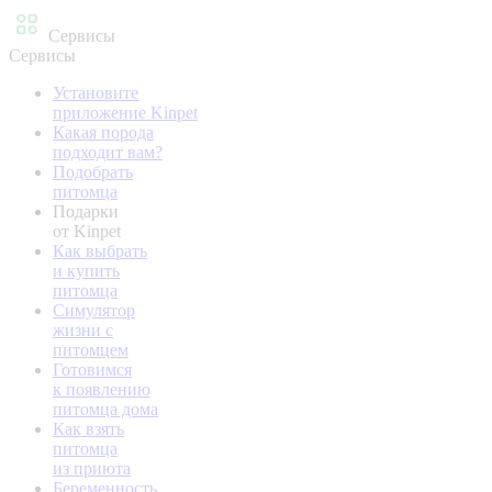
Сервисы
Сервисы
Установите
приложение Kinpet
Какая порода
подходит вам?
Подобрать
питомца
Подарки
от Kinpet
Как выбрать
и купить
питомца
Симулятор
жизни с
питомцем
Готовимся
к появлению
питомца дома
Как взять
питомца
из приюта
Беременность