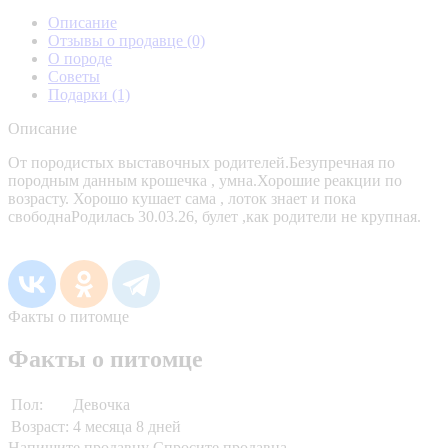
Описание
Отзывы о продавце
(0)
О породе
Советы
Подарки
(1)
Описание
От породистых выставочных родителей.Безупречная по
породным данным крошечка , умна.Хорошие реакции по
возрасту. Хорошо кушает сама , лоток знает и пока
свободнаРодилась 30.03.26, булет ,как родители не крупная.
Факты о питомце
Факты о питомце
Пол:
Девочка
Возраст:
4 месяца 8 дней
Напишите продавцу
Спросите продавца