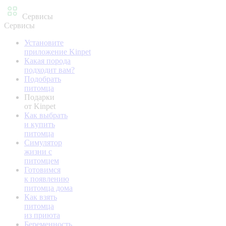
Сервисы
Сервисы
Установите
приложение Kinpet
Какая порода
подходит вам?
Подобрать
питомца
Подарки
от Kinpet
Как выбрать
и купить
питомца
Симулятор
жизни с
питомцем
Готовимся
к появлению
питомца дома
Как взять
питомца
из приюта
Беременность