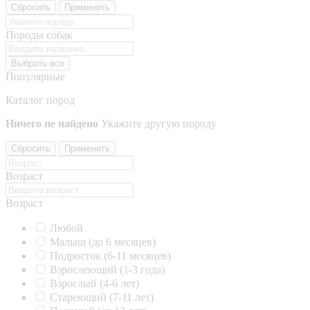
Сбросить
Применить
Породы собак
Выбрать все
Популярные
Каталог пород
Ничего не найдено
Укажите другую породу
Сбросить
Применить
Возраст
Возраст
Любой
Малыш (до 6 месяцев)
Подросток (6-11 месяцев)
Взрослеющий (1-3 года)
Взрослый (4-6 лет)
Стареющий (7-11 лет)