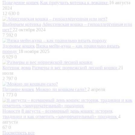
Поведение кошек
Как приучить котенка к лежанке
16 августа
2024
12 630
0
Выбираем котенка
Абиссинская кошка – гипоаллергенная или
нет?
22 октября 2024
7 592
0
Здоровье кошек
Вязка мейн-куна – как правильно вязать
породу
18 ноября 2025
6 929
0
Котенок дома
Размеры и вес норвежской лесной кошки
21
июля
2 797
0
Питание кошек
Можно ли кошкам сало?
2 апреля
1 773
0
Новости
8 августа – всемирный день кошек: история,
традиции и как отметить «замуррчательный» праздник
4
августа
67
0
Посмотреть все