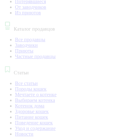
Потерявшиеся
От заводчиков
Из приютов
Каталог продавцов
Все продавцы
Заводчики
Приюты
Частные продавцы
Статьи
Все статьи
Породы кошек
Мечтаете о котенке
Выбираем котенка
Котенок дома
Здоровье кошек
Питание кошек
Поведение кошек
Уход и содержание
Новости