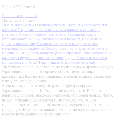
Более 1 500 статей
Больше материалов
Популярные статьи
Имена и клички для кошек-девочек
Кровь в кале у кота или
котенка: 7 причин возникновения и варианты помощи
питомцу
Имена и клички для котов-мальчиков
Когда
стерилизовать кошку: оптимальный возраст, показания и
противопоказания
У кошки отнимаются задние лапы:
насколько все серьезно?
Кошку рвет после еды: возможные
причины, что делать владельцу
Как промыть глаза кошке или
котенку: средства и описание процедуры
Болячки, язвочки
или коросты у кота? Причины и возможное лечение
На Kinpet нашлось 1 объявление кошек в дар в других городах
Красноярского края, которые соответствуют вашим
критериям. Подберите понравившегося питомца и свяжитесь
с продавцом в два клика.
Кошки в хорошие и добрые руки в других городах
Красноярского края: 1 объявление на Kinpet. ➤ Выбрать
верного друга вам поможет информация в объявлениях: фото,
видео, описание, документы и многое другое. ➤ 338
проверенных отзывов о питомниках, заводчиках и частных
продавцах. Если вы не нашли объявление на нашем сайте, вы
можете взять кошку на авито или юле.