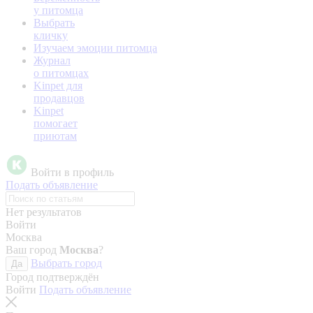
у питомца
Выбрать
кличку
Изучаем эмоции питомца
Журнал
о питомцах
Kinpet для
продавцов
Kinpet
помогает
приютам
Войти в профиль
Подать объявление
Нет результатов
Войти
Москва
Ваш город
Москва
?
Выбрать город
Да
Город подтверждён
Войти
Подать объявление