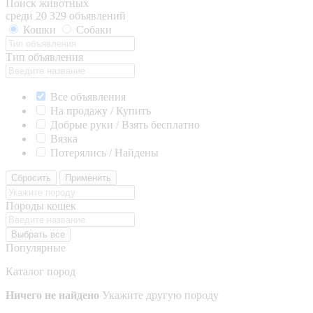
Поиск животных
среди 20 329 объявлений
Кошки
Собаки
Тип объявления
Все объявления
На продажу / Купить
Добрые руки / Взять бесплатно
Вязка
Потерялись / Найдены
Сбросить
Применить
Породы кошек
Выбрать все
Популярные
Каталог пород
Ничего не найдено
Укажите другую породу