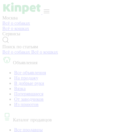
Москва
Всё о собаках
Всё о кошках
Сервисы
Поиск по статьям
Всё о собаках
Всё о кошках
Объявления
Все объявления
На продажу
В добрые руки
Вязка
Потерявшиеся
От заводчиков
Из приютов
Каталог продавцов
Все продавцы