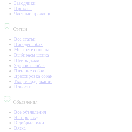
Заводчики
Приюты
Частные продавцы
Статьи
Все статьи
Породы собак
Мечтаете о щенке
Выбираем щенка
Щенок дома
Здоровье собак
Питание собак
Дрессировка собак
Уход и содержание
Новости
Объявления
Все объявления
На продажу
В добрые руки
Вязка