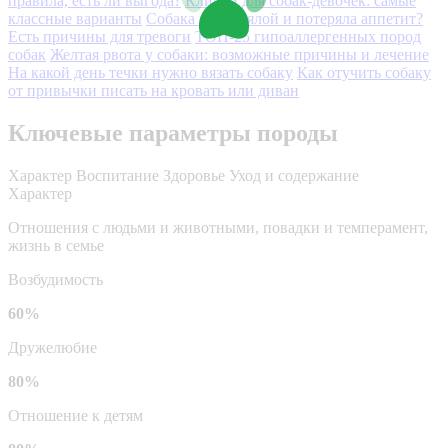
правила, есть ли выгода?
Клички для собак-девочек: самые
классные варианты
Собака стала вялой и потеряла аппетит?
Есть причины для тревоги
ТОП-25 гипоаллергенных пород
собак
Желтая рвота у собаки: возможные причины и лечение
На какой день течки нужно вязать собаку
Как отучить собаку
от привычки писать на кровать или диван
Ключевые параметры породы
Характер
Воспитание
Здоровье
Уход и содержание
Характер
Отношения с людьми и животными, повадки и темперамент,
жизнь в семье
Возбудимость
60%
Дружелюбие
80%
Отношение к детям