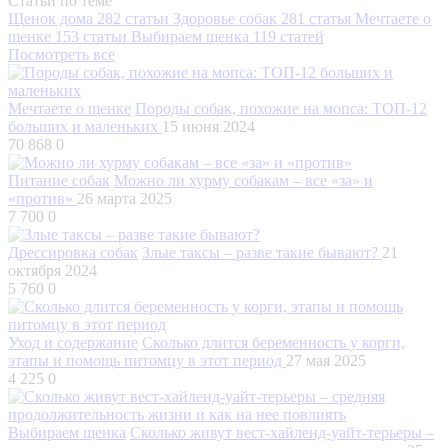
Статьи по теме
Щенок дома
282 статьи
Здоровье собак
281 статья
Мечтаете о
щенке
153 статьи
Выбираем щенка
119 статей
Посмотреть все
Мечтаете о щенке
Породы собак, похожие на мопса: ТОП-12
больших и маленьких
15 июня 2024
70 868
0
Питание собак
Можно ли хурму собакам – все «за» и
«против»
26 марта 2025
7 700
0
Дрессировка собак
Злые таксы – разве такие бывают?
21
октября 2024
5 760
0
Уход и содержание
Сколько длится беременность у корги,
этапы и помощь питомцу в этот период
27 мая 2025
4 225
0
Выбираем щенка
Сколько живут вест-хайленд-уайт-терьеры –