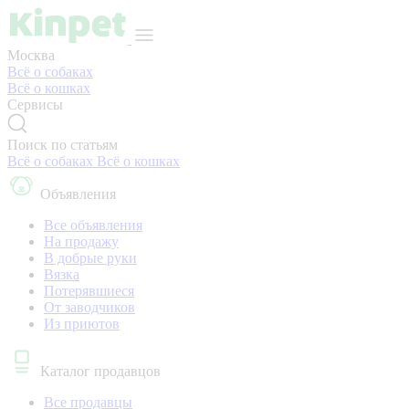
Москва
Всё о собаках
Всё о кошках
Сервисы
Поиск по статьям
Всё о собаках
Всё о кошках
Объявления
Все объявления
На продажу
В добрые руки
Вязка
Потерявшиеся
От заводчиков
Из приютов
Каталог продавцов
Все продавцы