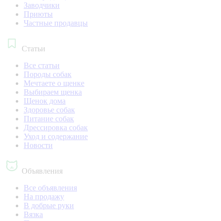
Заводчики
Приюты
Частные продавцы
Статьи
Все статьи
Породы собак
Мечтаете о щенке
Выбираем щенка
Щенок дома
Здоровье собак
Питание собак
Дрессировка собак
Уход и содержание
Новости
Объявления
Все объявления
На продажу
В добрые руки
Вязка