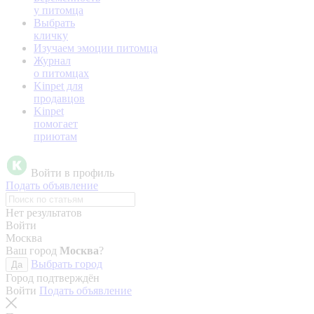
у питомца
Выбрать
кличку
Изучаем эмоции питомца
Журнал
о питомцах
Kinpet для
продавцов
Kinpet
помогает
приютам
Войти в профиль
Подать объявление
Нет результатов
Войти
Москва
Ваш город
Москва
?
Выбрать город
Да
Город подтверждён
Войти
Подать объявление