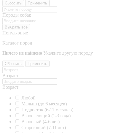
Сбросить
Применить
Породы собак
Выбрать все
Популярные
Каталог пород
Ничего не найдено
Укажите другую породу
Сбросить
Применить
Возраст
Возраст
Любой
Малыш (до 6 месяцев)
Подросток (6-11 месяцев)
Взрослеющий (1-3 года)
Взрослый (4-6 лет)
Стареющий (7-11 лет)