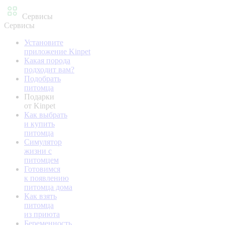
Сервисы
Сервисы
Установите
приложение Kinpet
Какая порода
подходит вам?
Подобрать
питомца
Подарки
от Kinpet
Как выбрать
и купить
питомца
Симулятор
жизни с
питомцем
Готовимся
к появлению
питомца дома
Как взять
питомца
из приюта
Беременность