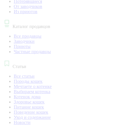
Потерявшиеся
От заводчиков
Из приютов
Каталог продавцов
Все продавцы
Заводчики
Приюты
Частные продавцы
Статьи
Все статьи
Породы кошек
Мечтаете о котенке
Выбираем котенка
Котенок дома
Здоровье кошек
Питание кошек
Поведение кошек
Уход и содержание
Новости