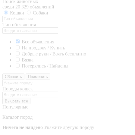
Поиск животных
среди 20 329 объявлений
Кошки
Собаки
Тип объявления
Все объявления
На продажу / Купить
Добрые руки / Взять бесплатно
Вязка
Потерялись / Найдены
Сбросить
Применить
Породы кошек
Выбрать все
Популярные
Каталог пород
Ничего не найдено
Укажите другую породу