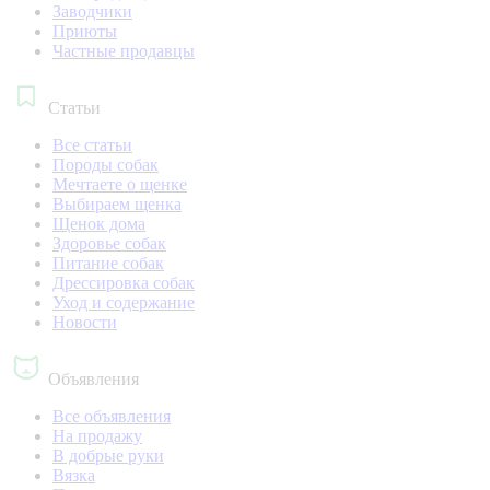
Заводчики
Приюты
Частные продавцы
Статьи
Все статьи
Породы собак
Мечтаете о щенке
Выбираем щенка
Щенок дома
Здоровье собак
Питание собак
Дрессировка собак
Уход и содержание
Новости
Объявления
Все объявления
На продажу
В добрые руки
Вязка