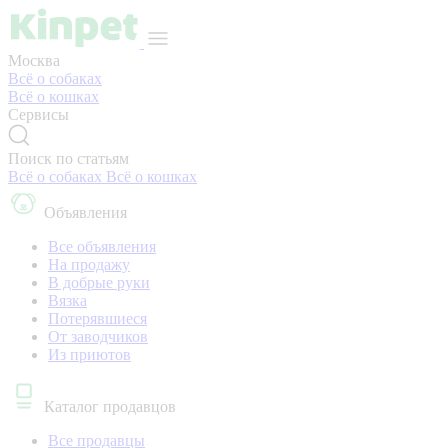
Москва
Всё о собаках
Всё о кошках
Сервисы
Поиск по статьям
Всё о собаках
Всё о кошках
Объявления
Все объявления
На продажу
В добрые руки
Вязка
Потерявшиеся
От заводчиков
Из приютов
Каталог продавцов
Все продавцы