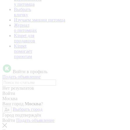
у питомца
Выбрать
кличку
Изучаем эмоции питомца
Журнал
о питомцах
Kinpet для
продавцов
Kinpet
помогает
приютам
Войти в профиль
Подать объявление
Нет результатов
Войти
Москва
Ваш город
Москва
?
Выбрать город
Да
Город подтверждён
Войти
Подать объявление