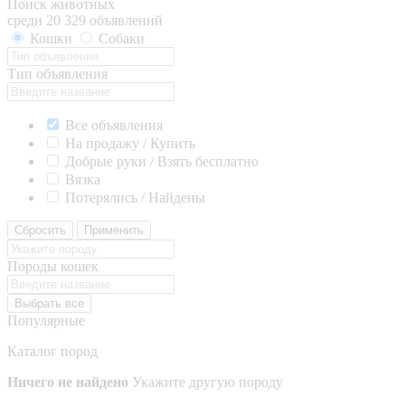
Поиск животных
среди 20 329 объявлений
Кошки
Собаки
Тип объявления
Все объявления
На продажу / Купить
Добрые руки / Взять бесплатно
Вязка
Потерялись / Найдены
Сбросить
Применить
Породы кошек
Выбрать все
Популярные
Каталог пород
Ничего не найдено
Укажите другую породу