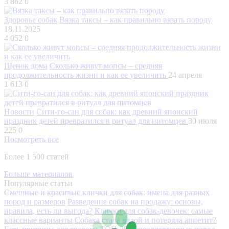
3 862
0
Здоровье собак
Вязка таксы – как правильно вязать породу
18.11.2025
4 052
0
Щенок дома
Сколько живут мопсы – средняя
продолжительность жизни и как ее увеличить
24 апреля
1 613
0
Новости
Сити-го-сан для собак: как древний японский
праздник детей превратился в ритуал для питомцев
30 июля
225
0
Посмотреть все
Более 1 500 статей
Больше материалов
Популярные статьи
Смешные и красивые клички для собак: имена для разных
пород и размеров
Разведение собак на продажу: основы,
правила, есть ли выгода?
Клички для собак-девочек: самые
классные варианты
Собака стала вялой и потеряла аппетит?