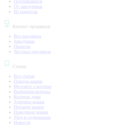
Потерявшиеся
От заводчиков
Из приютов
Каталог продавцов
Все продавцы
Заводчики
Приюты
Частные продавцы
Статьи
Все статьи
Породы кошек
Мечтаете о котенке
Выбираем котенка
Котенок дома
Здоровье кошек
Питание кошек
Поведение кошек
Уход и содержание
Новости