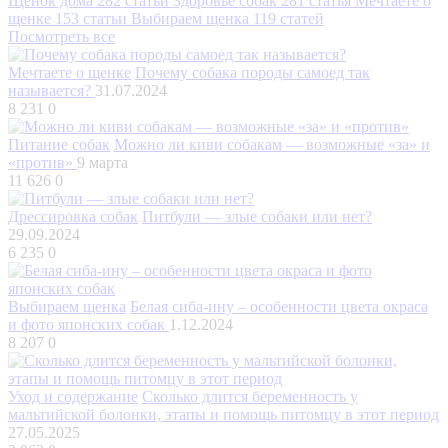
Щенок дома
282 статьи
Здоровье собак
281 статья
Мечтаете о
щенке
153 статьи
Выбираем щенка
119 статей
Посмотреть все
Мечтаете о щенке
Почему собака породы самоед так
называется?
31.07.2024
8 231
0
Питание собак
Можно ли киви собакам — возможные «за» и
«против»
9 марта
11 626
0
Дрессировка собак
Питбули — злые собаки или нет?
29.09.2024
6 235
0
Выбираем щенка
Белая сиба-ину – особенности цвета окраса
и фото японских собак
1.12.2024
8 207
0
Уход и содержание
Сколько длится беременность у
мальтийской болонки, этапы и помощь питомцу в этот период
27.05.2025