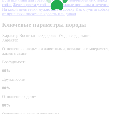
Есть причины для тревоги
ТОП-25 гипоаллергенных пород
собак
Желтая рвота у собаки: возможные причины и лечение
На какой день течки нужно вязать собаку
Как отучить собаку
от привычки писать на кровать или диван
Ключевые параметры породы
Характер
Воспитание
Здоровье
Уход и содержание
Характер
Отношения с людьми и животными, повадки и темперамент,
жизнь в семье
Возбудимость
60%
Дружелюбие
80%
Отношение к детям
80%
Отношение к другим животным