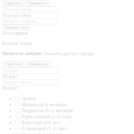
Сбросить
Применить
Породы собак
Выбрать все
Популярные
Каталог пород
Ничего не найдено
Укажите другую породу
Сбросить
Применить
Возраст
Возраст
Любой
Малыш (до 6 месяцев)
Подросток (6-11 месяцев)
Взрослеющий (1-3 года)
Взрослый (4-6 лет)
Стареющий (7-11 лет)