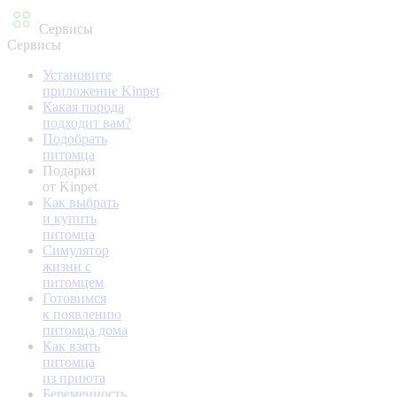
Сервисы
Сервисы
Установите
приложение Kinpet
Какая порода
подходит вам?
Подобрать
питомца
Подарки
от Kinpet
Как выбрать
и купить
питомца
Симулятор
жизни с
питомцем
Готовимся
к появлению
питомца дома
Как взять
питомца
из приюта
Беременность