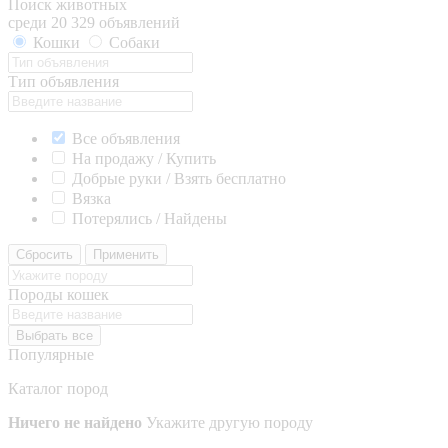
Поиск животных
среди 20 329 объявлений
Кошки
Собаки
Тип объявления
Все объявления
На продажу / Купить
Добрые руки / Взять бесплатно
Вязка
Потерялись / Найдены
Сбросить
Применить
Породы кошек
Выбрать все
Популярные
Каталог пород
Ничего не найдено
Укажите другую породу