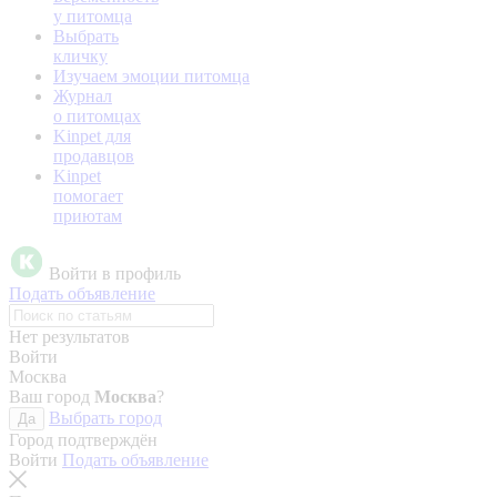
у питомца
Выбрать
кличку
Изучаем эмоции питомца
Журнал
о питомцах
Kinpet для
продавцов
Kinpet
помогает
приютам
Войти в профиль
Подать объявление
Нет результатов
Войти
Москва
Ваш город
Москва
?
Выбрать город
Да
Город подтверждён
Войти
Подать объявление