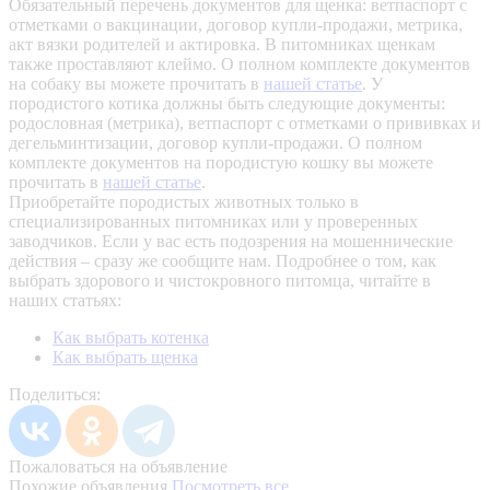
Обязательный перечень документов для щенка: ветпаспорт с
отметками о вакцинации, договор купли-продажи, метрика,
акт вязки родителей и актировка. В питомниках щенкам
также проставляют клеймо. О полном комплекте документов
на собаку вы можете прочитать в
нашей статье
.
У
породистого котика должны быть следующие документы:
родословная (метрика), ветпаспорт с отметками о прививках и
дегельминтизации, договор купли-продажи. О полном
комплекте документов на породистую кошку вы можете
прочитать в
нашей статье
.
Приобретайте породистых животных только в
специализированных питомниках или у проверенных
заводчиков. Если у вас есть подозрения на мошеннические
действия – сразу же сообщите нам.
Подробнее о том, как
выбрать здорового и чистокровного питомца, читайте в
наших статьях:
Как выбрать котенка
Как выбрать щенка
Поделиться:
Пожаловаться на объявление
Похожие объявления
Посмотреть все