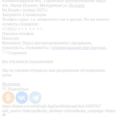
Калининградская обл., Гурьевский муниципальный округ,
пос. Малое Исаково, Молодёжная ул.
На карте
На Kinpet c ноября 2023 г.
Завершено 2 объявления
Телефон скрыт, т.к. объявление уже в архиве. Но вы можете
оставить сообщение.
+7 (911) ⚬⚬⚬ ⚬⚬ ⚬⚬
Показать телефон
Написать
Внимание:
Перед контактированием с продавцом,
пожалуйста, ознакомьтесь с
рекомендациями при покупке.
Сохранить
Вы отключили уведомления
Мы не сможем отправить вам уведомление об изменении
цены
Включить
Поделиться
https://kinpet.ru/card/drugie-kgd/koshki/propal-kot-106976/?
utm_source=linkcopy&utm_medium=referral&utm_campaign=sharec