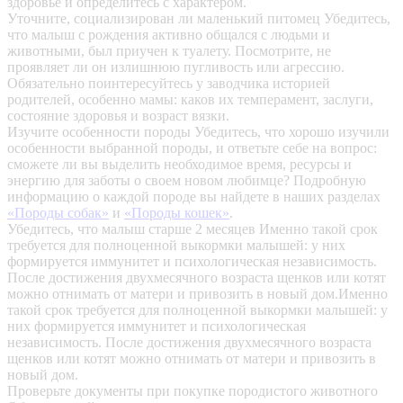
здоровье и определитесь с характером.
Уточните, социализирован ли маленький питомец
Убедитесь,
что малыш с рождения активно общался с людьми и
животными, был приучен к туалету. Посмотрите, не
проявляет ли он излишнюю пугливость или агрессию.
Обязательно поинтересуйтесь у заводчика историей
родителей, особенно мамы: каков их темперамент, заслуги,
состояние здоровья и возраст вязки.
Изучите особенности породы
Убедитесь, что хорошо изучили
особенности выбранной породы, и ответьте себе на вопрос:
сможете ли вы выделить необходимое время, ресурсы и
энергию для заботы о своем новом любимце? Подробную
информацию о каждой породе вы найдете в наших разделах
«Породы собак»
и
«Породы кошек»
.
Убедитесь, что малыш старше 2 месяцев
Именно такой срок
требуется для полноценной выкормки малышей: у них
формируется иммунитет и психологическая независимость.
После достижения двухмесячного возраста щенков или котят
можно отнимать от матери и привозить в новый дом.Именно
такой срок требуется для полноценной выкормки малышей: у
них формируется иммунитет и психологическая
независимость. После достижения двухмесячного возраста
щенков или котят можно отнимать от матери и привозить в
новый дом.
Проверьте документы при покупке породистого животного