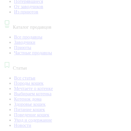
Потерявшиеся
От заводчиков
Из приютов
Каталог продавцов
Все продавцы
Заводчики
Приюты
Частные продавцы
Статьи
Все статьи
Породы кошек
Мечтаете о котенке
Выбираем котенка
Котенок дома
Здоровье кошек
Питание кошек
Поведение кошек
Уход и содержание
Новости