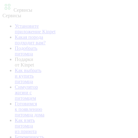
Сервисы
Сервисы
Установите
приложение Kinpet
Какая порода
подходит вам?
Подобрать
питомца
Подарки
от Kinpet
Как выбрать
и купить
питомца
Симулятор
жизни с
питомцем
Готовимся
к появлению
питомца дома
Как взять
питомца
из приюта
Беременность