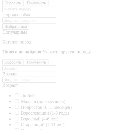
Сбросить
Применить
Породы собак
Выбрать все
Популярные
Каталог пород
Ничего не найдено
Укажите другую породу
Сбросить
Применить
Возраст
Возраст
Любой
Малыш (до 6 месяцев)
Подросток (6-11 месяцев)
Взрослеющий (1-3 года)
Взрослый (4-6 лет)
Стареющий (7-11 лет)