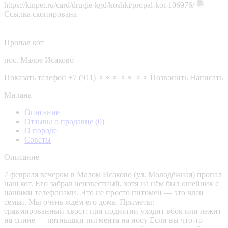
https://kinpet.ru/card/drugie-kgd/koshki/propal-kot-106976/
Ссылка скопирована
Пропал кот
пос. Малое Исаково
Показать телефон
+7 (911) ⚬⚬⚬ ⚬⚬ ⚬⚬
Позвонить
Написать
Милана
Описание
Отзывы о продавце
(0)
О породе
Советы
Описание
7 февраля вечером в Малом Исаково (ул. Молодёжная) пропал
наш кот. Его забрал неизвестный, хотя на нём был ошейник с
нашими телефонами. Это не просто питомец — это член
семьи. Мы очень ждём его дома. Приметы: —
травмированный хвост: при поднятии уходит вбок или лежит
на спине — пятнышки пигмента на носу Если вы что-то