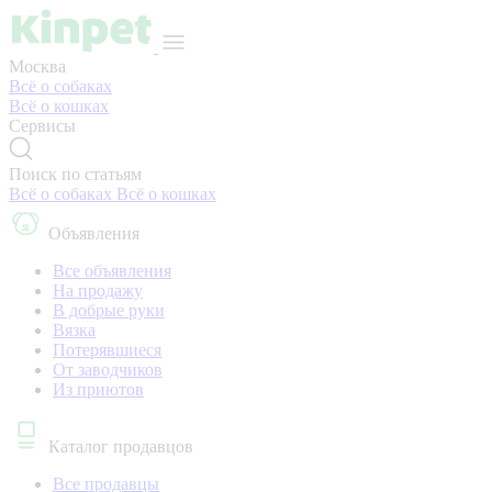
Москва
Всё о собаках
Всё о кошках
Сервисы
Поиск по статьям
Всё о собаках
Всё о кошках
Объявления
Все объявления
На продажу
В добрые руки
Вязка
Потерявшиеся
От заводчиков
Из приютов
Каталог продавцов
Все продавцы