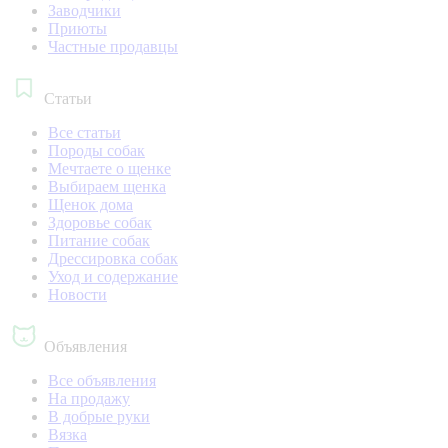
Заводчики
Приюты
Частные продавцы
Статьи
Все статьи
Породы собак
Мечтаете о щенке
Выбираем щенка
Щенок дома
Здоровье собак
Питание собак
Дрессировка собак
Уход и содержание
Новости
Объявления
Все объявления
На продажу
В добрые руки
Вязка