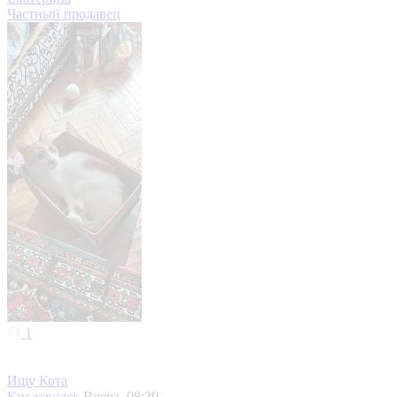
Частный продавец
1
Ищу Кота
Кисловодск
Вчера, 08:39