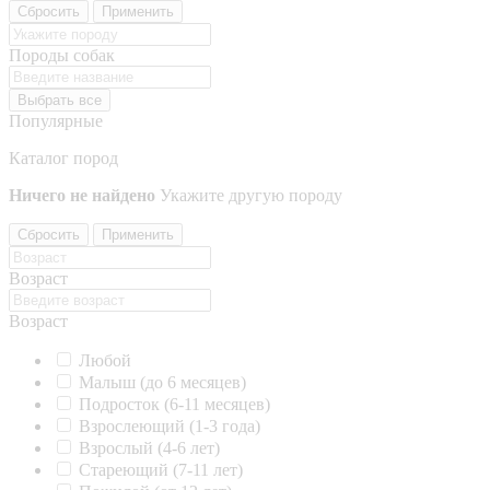
Сбросить
Применить
Породы собак
Выбрать все
Популярные
Каталог пород
Ничего не найдено
Укажите другую породу
Сбросить
Применить
Возраст
Возраст
Любой
Малыш (до 6 месяцев)
Подросток (6-11 месяцев)
Взрослеющий (1-3 года)
Взрослый (4-6 лет)
Стареющий (7-11 лет)