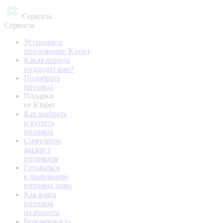
Сервисы
Сервисы
Установите
приложение Kinpet
Какая порода
подходит вам?
Подобрать
питомца
Подарки
от Kinpet
Как выбрать
и купить
питомца
Симулятор
жизни с
питомцем
Готовимся
к появлению
питомца дома
Как взять
питомца
из приюта
Беременность