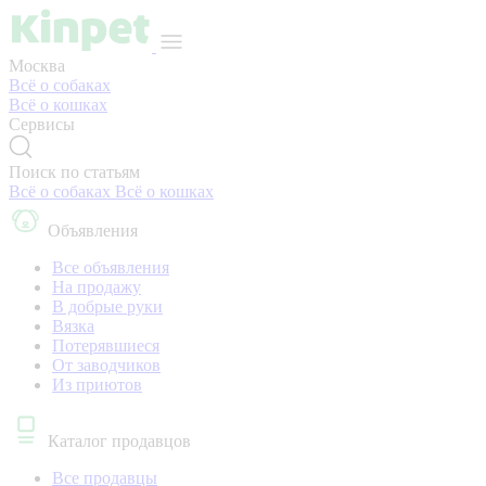
Москва
Всё о собаках
Всё о кошках
Сервисы
Поиск по статьям
Всё о собаках
Всё о кошках
Объявления
Все объявления
На продажу
В добрые руки
Вязка
Потерявшиеся
От заводчиков
Из приютов
Каталог продавцов
Все продавцы