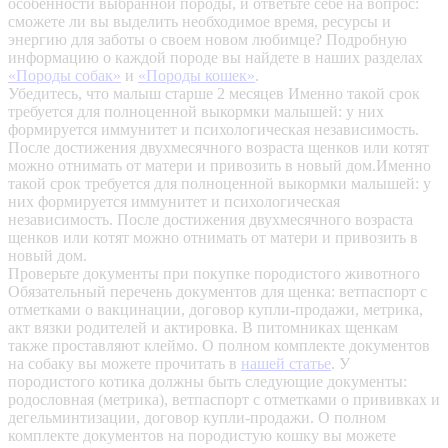
особенности выбранной породы, и ответьте себе на вопрос:
сможете ли вы выделить необходимое время, ресурсы и
энергию для заботы о своем новом любимце? Подробную
информацию о каждой породе вы найдете в наших разделах
«Породы собак»
и
«Породы кошек»
.
Убедитесь, что малыш старше 2 месяцев
Именно такой срок
требуется для полноценной выкормки малышей: у них
формируется иммунитет и психологическая независимость.
После достижения двухмесячного возраста щенков или котят
можно отнимать от матери и привозить в новый дом.Именно
такой срок требуется для полноценной выкормки малышей: у
них формируется иммунитет и психологическая
независимость. После достижения двухмесячного возраста
щенков или котят можно отнимать от матери и привозить в
новый дом.
Проверьте документы при покупке породистого животного
Обязательный перечень документов для щенка: ветпаспорт с
отметками о вакцинации, договор купли-продажи, метрика,
акт вязки родителей и актировка. В питомниках щенкам
также проставляют клеймо. О полном комплекте документов
на собаку вы можете прочитать в
нашей статье
.
У
породистого котика должны быть следующие документы:
родословная (метрика), ветпаспорт с отметками о прививках и
дегельминтизации, договор купли-продажи. О полном
комплекте документов на породистую кошку вы можете