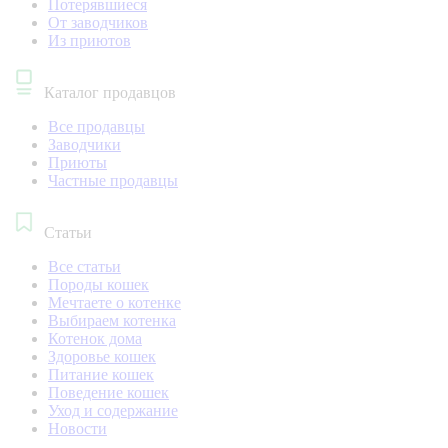
Потерявшиеся
От заводчиков
Из приютов
Каталог продавцов
Все продавцы
Заводчики
Приюты
Частные продавцы
Статьи
Все статьи
Породы кошек
Мечтаете о котенке
Выбираем котенка
Котенок дома
Здоровье кошек
Питание кошек
Поведение кошек
Уход и содержание
Новости