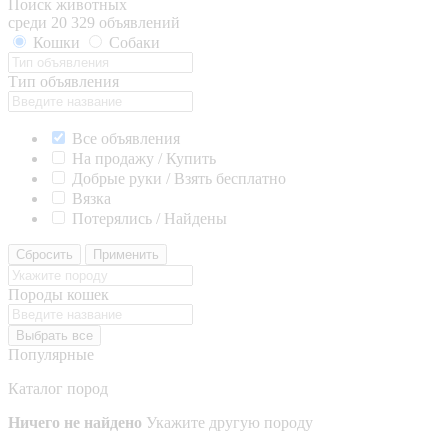
Поиск животных
среди 20 329 объявлений
Кошки
Собаки
Тип объявления
Все объявления
На продажу / Купить
Добрые руки / Взять бесплатно
Вязка
Потерялись / Найдены
Сбросить
Применить
Породы кошек
Выбрать все
Популярные
Каталог пород
Ничего не найдено
Укажите другую породу