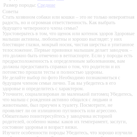
Размер породы:
Средние
Советы
Стать хозяином собаки или кошки – это не только невероятная
радость, но и огромная ответственность. Как выбрать
будущего четвероного члена семьи?
Удостоверьтесь в том, что щенок или котенок здоров
Здоровые
малыши активны, любопытны и хорошо выглядят: у них
блестящие глазки, мокрый носик, чистая шерстка и упитанное
телосложение. Первые прививки малышам делает заводчик –
это должно быть отмечено в ветпаспорте. Если у породы есть
предрасположенность к определенным заболеваниям, вам
должны предоставить справки о том, что родители и их
потомство прошли тесты и полностью здоровы.
Не делайте выбор по фото
Необходимо познакомиться с
будущим членом семьи лично. Так вы убедитесь в его
здоровье и определитесь с характером.
Уточните, социализирован ли маленький питомец
Убедитесь,
что малыш с рождения активно общался с людьми и
животными, был приучен к туалету. Посмотрите, не
проявляет ли он излишнюю пугливость или агрессию.
Обязательно поинтересуйтесь у заводчика историей
родителей, особенно мамы: каков их темперамент, заслуги,
состояние здоровья и возраст вязки.
Изучите особенности породы
Убедитесь, что хорошо изучили