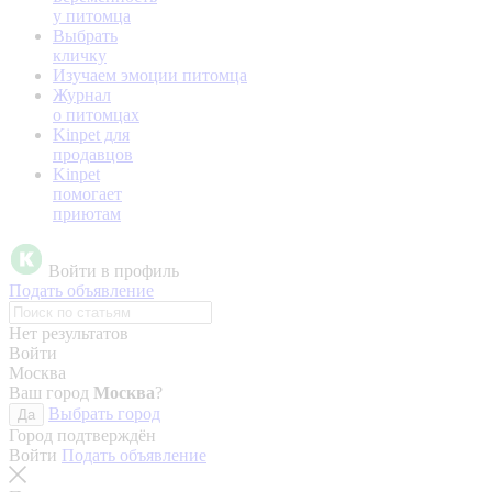
у питомца
Выбрать
кличку
Изучаем эмоции питомца
Журнал
о питомцах
Kinpet для
продавцов
Kinpet
помогает
приютам
Войти в профиль
Подать объявление
Нет результатов
Войти
Москва
Ваш город
Москва
?
Выбрать город
Да
Город подтверждён
Войти
Подать объявление