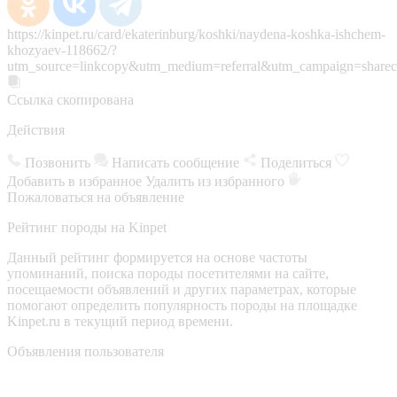
https://kinpet.ru/card/ekaterinburg/koshki/naydena-koshka-ishchem-
khozyaev-118662/?
utm_source=linkcopy&utm_medium=referral&utm_campaign=sharec
Ссылка скопирована
Действия
Позвонить
Написать сообщение
Поделиться
Добавить в избранное
Удалить из избранного
Пожаловаться на объявление
Рейтинг породы на Kinpet
Данный рейтинг формируется на основе частоты
упоминаний, поиска породы посетителями на сайте,
посещаемости объявлений и других параметрах, которые
помогают определить популярность породы на площадке
Kinpet.ru в текущий период времени.
Объявления пользователя