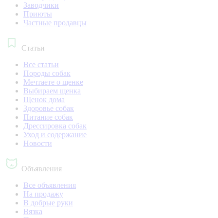
Заводчики
Приюты
Частные продавцы
Статьи
Все статьи
Породы собак
Мечтаете о щенке
Выбираем щенка
Щенок дома
Здоровье собак
Питание собак
Дрессировка собак
Уход и содержание
Новости
Объявления
Все объявления
На продажу
В добрые руки
Вязка