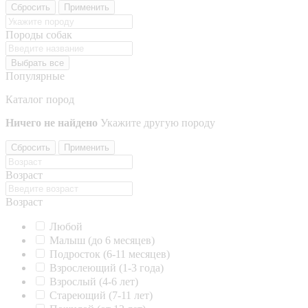
Сбросить
Применить
Породы собак
Выбрать все
Популярные
Каталог пород
Ничего не найдено
Укажите другую породу
Сбросить
Применить
Возраст
Возраст
Любой
Малыш (до 6 месяцев)
Подросток (6-11 месяцев)
Взрослеющий (1-3 года)
Взрослый (4-6 лет)
Стареющий (7-11 лет)