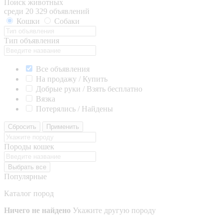
Поиск животных
среди 20 329 объявлений
Кошки
Собаки
Тип объявления
Все объявления
На продажу / Купить
Добрые руки / Взять бесплатно
Вязка
Потерялись / Найдены
Сбросить
Применить
Породы кошек
Выбрать все
Популярные
Каталог пород
Ничего не найдено
Укажите другую породу