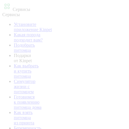
Сервисы
Сервисы
Установите
приложение Kinpet
Какая порода
подходит вам?
Подобрать
питомца
Подарки
от Kinpet
Как выбрать
и купить
питомца
Симулятор
жизни с
питомцем
Готовимся
к появлению
питомца дома
Как взять
питомца
из приюта
Беременность