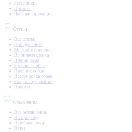
Заводчики
Приюты
Частные продавцы
Статьи
Все статьи
Породы собак
Мечтаете о щенке
Выбираем щенка
Щенок дома
Здоровье собак
Питание собак
Дрессировка собак
Уход и содержание
Новости
Объявления
Все объявления
На продажу
В добрые руки
Вязка