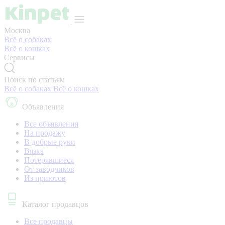
Москва
Всё о собаках
Всё о кошках
Сервисы
Поиск по статьям
Всё о собаках
Всё о кошках
Объявления
Все объявления
На продажу
В добрые руки
Вязка
Потерявшиеся
От заводчиков
Из приютов
Каталог продавцов
Все продавцы