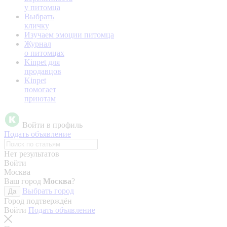
у питомца
Выбрать
кличку
Изучаем эмоции питомца
Журнал
о питомцах
Kinpet для
продавцов
Kinpet
помогает
приютам
Войти в профиль
Подать объявление
Нет результатов
Войти
Москва
Ваш город
Москва
?
Выбрать город
Да
Город подтверждён
Войти
Подать объявление