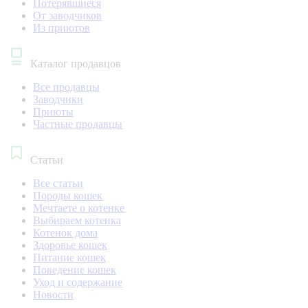
Потерявшиеся
От заводчиков
Из приютов
Каталог продавцов
Все продавцы
Заводчики
Приюты
Частные продавцы
Статьи
Все статьи
Породы кошек
Мечтаете о котенке
Выбираем котенка
Котенок дома
Здоровье кошек
Питание кошек
Поведение кошек
Уход и содержание
Новости