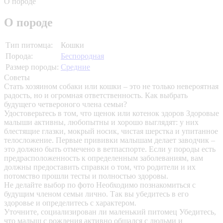
О породе
О породе
Тип питомца:
Кошки
Порода:
Беспородная
Размер породы:
Средние
Советы
Стать хозяином собаки или кошки – это не только невероятная
радость, но и огромная ответственность. Как выбрать
будущего четвероного члена семьи?
Удостоверьтесь в том, что щенок или котенок здоров
Здоровые
малыши активны, любопытны и хорошо выглядят: у них
блестящие глазки, мокрый носик, чистая шерстка и упитанное
телосложение. Первые прививки малышам делает заводчик –
это должно быть отмечено в ветпаспорте. Если у породы есть
предрасположенность к определенным заболеваниям, вам
должны предоставить справки о том, что родители и их
потомство прошли тесты и полностью здоровы.
Не делайте выбор по фото
Необходимо познакомиться с
будущим членом семьи лично. Так вы убедитесь в его
здоровье и определитесь с характером.
Уточните, социализирован ли маленький питомец
Убедитесь,
что малыш с рождения активно общался с людьми и