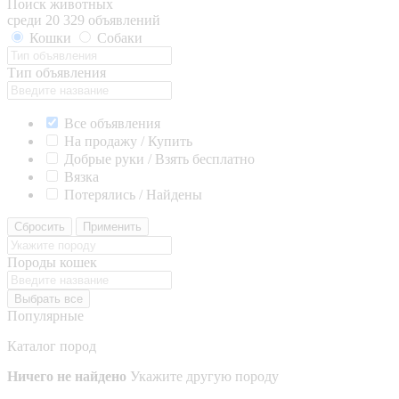
Поиск животных
среди 20 329 объявлений
Кошки
Собаки
Тип объявления
Все объявления
На продажу / Купить
Добрые руки / Взять бесплатно
Вязка
Потерялись / Найдены
Сбросить
Применить
Породы кошек
Выбрать все
Популярные
Каталог пород
Ничего не найдено
Укажите другую породу