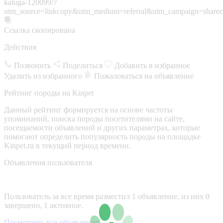
kaluga-120099/?
utm_source=linkcopy&utm_medium=referral&utm_campaign=sharec
Ссылка скопирована
Действия
Позвонить
Поделиться
Добавить в избранное
Удалить из избранного
Пожаловаться на объявление
Рейтинг породы на Kinpet
Данный рейтинг формируется на основе частоты
упоминаний, поиска породы посетителями на сайте,
посещаемости объявлений и других параметрах, которые
помогают определить популярность породы на площадке
Kinpet.ru в текущий период времени.
Объявления пользователя
Пользователь за все время разместил 1 объявление, из них 0
завершено, 1 активное.
Посмотреть все объявления