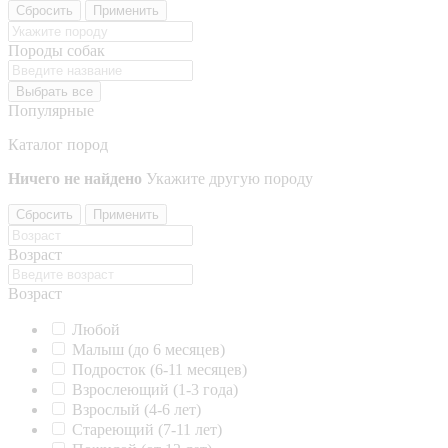
Сбросить
Применить
Породы собак
Выбрать все
Популярные
Каталог пород
Ничего не найдено
Укажите другую породу
Сбросить
Применить
Возраст
Возраст
Любой
Малыш (до 6 месяцев)
Подросток (6-11 месяцев)
Взрослеющий (1-3 года)
Взрослый (4-6 лет)
Стареющий (7-11 лет)