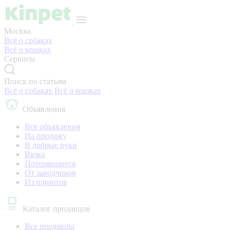
Москва
Всё о собаках
Всё о кошках
Сервисы
Поиск по статьям
Всё о собаках
Всё о кошках
Объявления
Все объявления
На продажу
В добрые руки
Вязка
Потерявшиеся
От заводчиков
Из приютов
Каталог продавцов
Все продавцы