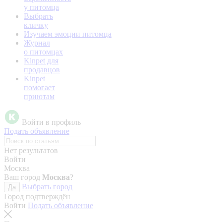
у питомца
Выбрать
кличку
Изучаем эмоции питомца
Журнал
о питомцах
Kinpet для
продавцов
Kinpet
помогает
приютам
Войти в профиль
Подать объявление
Нет результатов
Войти
Москва
Ваш город
Москва
?
Выбрать город
Да
Город подтверждён
Войти
Подать объявление