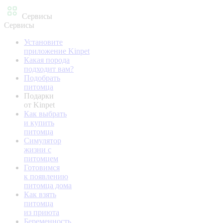
Сервисы
Сервисы
Установите
приложение Kinpet
Какая порода
подходит вам?
Подобрать
питомца
Подарки
от Kinpet
Как выбрать
и купить
питомца
Симулятор
жизни с
питомцем
Готовимся
к появлению
питомца дома
Как взять
питомца
из приюта
Беременность