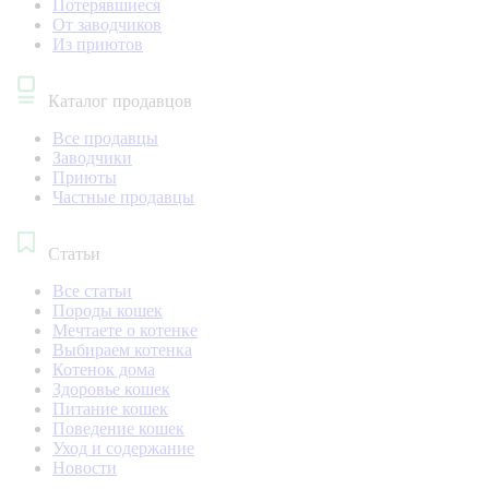
Потерявшиеся
От заводчиков
Из приютов
Каталог продавцов
Все продавцы
Заводчики
Приюты
Частные продавцы
Статьи
Все статьи
Породы кошек
Мечтаете о котенке
Выбираем котенка
Котенок дома
Здоровье кошек
Питание кошек
Поведение кошек
Уход и содержание
Новости