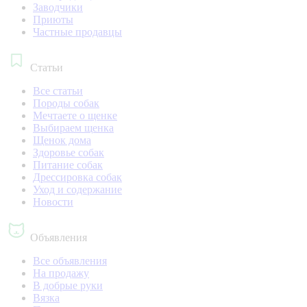
Заводчики
Приюты
Частные продавцы
Статьи
Все статьи
Породы собак
Мечтаете о щенке
Выбираем щенка
Щенок дома
Здоровье собак
Питание собак
Дрессировка собак
Уход и содержание
Новости
Объявления
Все объявления
На продажу
В добрые руки
Вязка