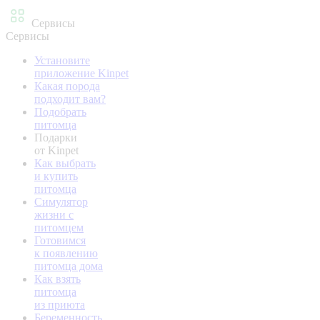
Сервисы
Сервисы
Установите
приложение Kinpet
Какая порода
подходит вам?
Подобрать
питомца
Подарки
от Kinpet
Как выбрать
и купить
питомца
Симулятор
жизни с
питомцем
Готовимся
к появлению
питомца дома
Как взять
питомца
из приюта
Беременность