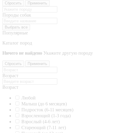
Сбросить
Применить
Породы собак
Выбрать все
Популярные
Каталог пород
Ничего не найдено
Укажите другую породу
Сбросить
Применить
Возраст
Возраст
Любой
Малыш (до 6 месяцев)
Подросток (6-11 месяцев)
Взрослеющий (1-3 года)
Взрослый (4-6 лет)
Стареющий (7-11 лет)