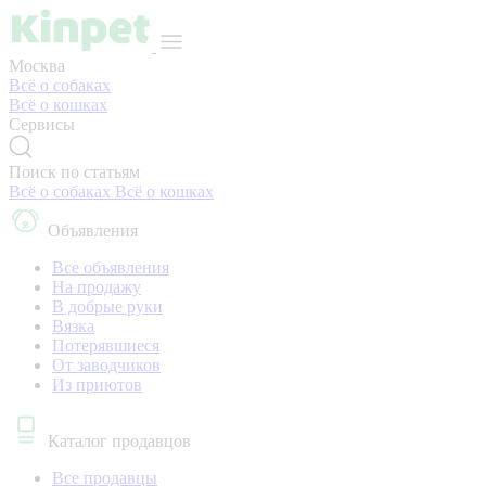
Москва
Всё о собаках
Всё о кошках
Сервисы
Поиск по статьям
Всё о собаках
Всё о кошках
Объявления
Все объявления
На продажу
В добрые руки
Вязка
Потерявшиеся
От заводчиков
Из приютов
Каталог продавцов
Все продавцы