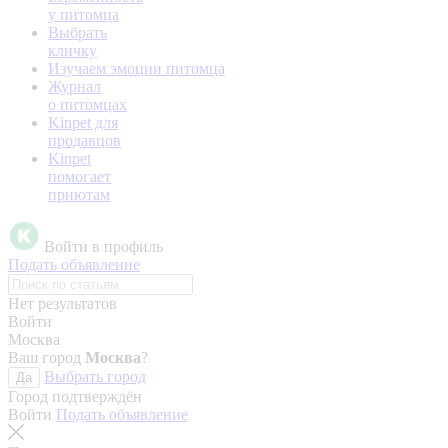
у питомца
Выбрать
кличку
Изучаем эмоции питомца
Журнал
о питомцах
Kinpet для
продавцов
Kinpet
помогает
приютам
Войти в профиль
Подать объявление
Нет результатов
Войти
Москва
Ваш город
Москва
?
Выбрать город
Да
Город подтверждён
Войти
Подать объявление