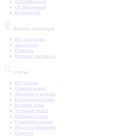
Потерявшиеся
От заводчиков
Из приютов
Каталог продавцов
Все продавцы
Заводчики
Приюты
Частные продавцы
Статьи
Все статьи
Породы кошек
Мечтаете о котенке
Выбираем котенка
Котенок дома
Здоровье кошек
Питание кошек
Поведение кошек
Уход и содержание
Новости