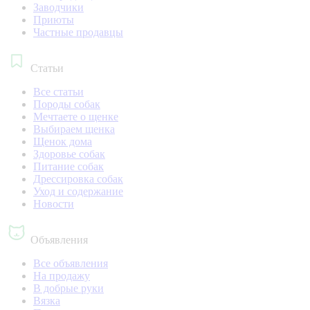
Заводчики
Приюты
Частные продавцы
Статьи
Все статьи
Породы собак
Мечтаете о щенке
Выбираем щенка
Щенок дома
Здоровье собак
Питание собак
Дрессировка собак
Уход и содержание
Новости
Объявления
Все объявления
На продажу
В добрые руки
Вязка