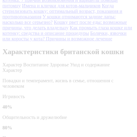
котенка: 7 причин возникновения и варианты помощи
питомцу
Имена и клички для котов-мальчиков
Когда
стерилизовать кошку: оптимальный возраст, показания и
противопоказания
У кошки отнимаются задние лапы:
насколько все серьезно?
Кошку рвет после еды: возможные
причины, что делать владельцу
Как промыть глаза кошке или
котенку: средства и описание процедуры
Болячки, язвочки
или коросты у кота? Причины и возможное лечение
Характеристики британской кошки
Характер
Воспитание
Здоровье
Уход и содержание
Характер
Повадки и темперамент, жизнь в семье, отношения с
человеком
Игривость
40%
Общительность и дружелюбие
80%