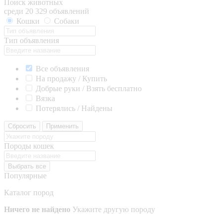
Поиск животных
среди 20 329 объявлений
Кошки
Собаки
Тип объявления
Все объявления
На продажу / Купить
Добрые руки / Взять бесплатно
Вязка
Потерялись / Найдены
Сбросить
Применить
Породы кошек
Выбрать все
Популярные
Каталог пород
Ничего не найдено
Укажите другую породу