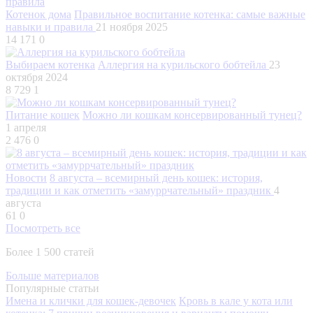
Котенок дома
Правильное воспитание котенка: самые важные
навыки и правила
21 ноября 2025
14 171
0
Выбираем котенка
Аллергия на курильского бобтейла
23
октября 2024
8 729
1
Питание кошек
Можно ли кошкам консервированный тунец?
1 апреля
2 476
0
Новости
8 августа – всемирный день кошек: история,
традиции и как отметить «замуррчательный» праздник
4
августа
61
0
Посмотреть все
Более 1 500 статей
Больше материалов
Популярные статьи
Имена и клички для кошек-девочек
Кровь в кале у кота или