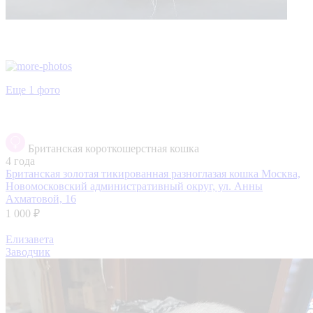
Еще 1 фото
Британская короткошерстная кошка
4 года
Британская золотая тикированная разноглазая кошка
Москва,
Новомосковский административный округ, ул. Анны
Ахматовой, 16
1 000 ₽
Елизавета
Заводчик