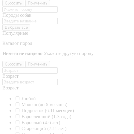
Сбросить
Применить
Породы собак
Выбрать все
Популярные
Каталог пород
Ничего не найдено
Укажите другую породу
Сбросить
Применить
Возраст
Возраст
Любой
Малыш (до 6 месяцев)
Подросток (6-11 месяцев)
Взрослеющий (1-3 года)
Взрослый (4-6 лет)
Стареющий (7-11 лет)