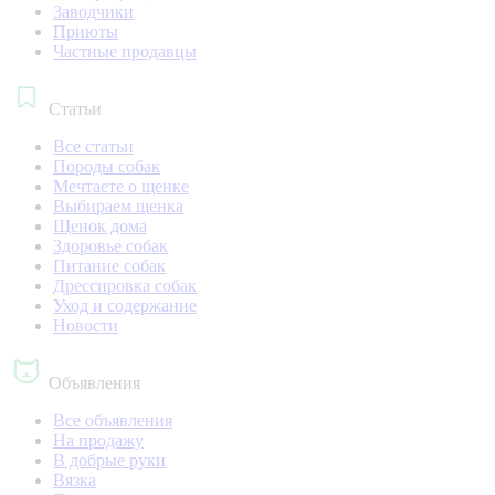
Заводчики
Приюты
Частные продавцы
Статьи
Все статьи
Породы собак
Мечтаете о щенке
Выбираем щенка
Щенок дома
Здоровье собак
Питание собак
Дрессировка собак
Уход и содержание
Новости
Объявления
Все объявления
На продажу
В добрые руки
Вязка