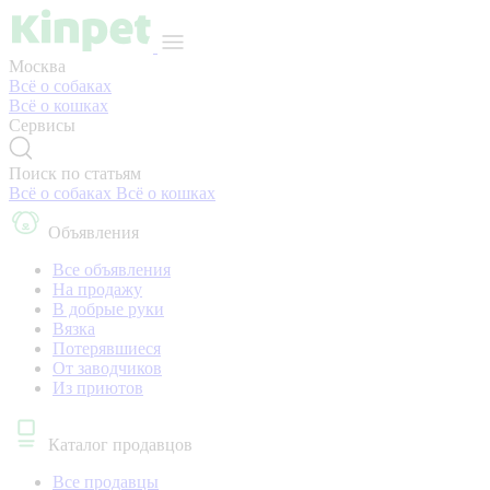
Москва
Всё о собаках
Всё о кошках
Сервисы
Поиск по статьям
Всё о собаках
Всё о кошках
Объявления
Все объявления
На продажу
В добрые руки
Вязка
Потерявшиеся
От заводчиков
Из приютов
Каталог продавцов
Все продавцы