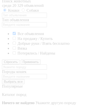
Поиск животных
среди 20 329 объявлений
Кошки
Собаки
Тип объявления
Все объявления
На продажу / Купить
Добрые руки / Взять бесплатно
Вязка
Потерялись / Найдены
Сбросить
Применить
Породы кошек
Выбрать все
Популярные
Каталог пород
Ничего не найдено
Укажите другую породу