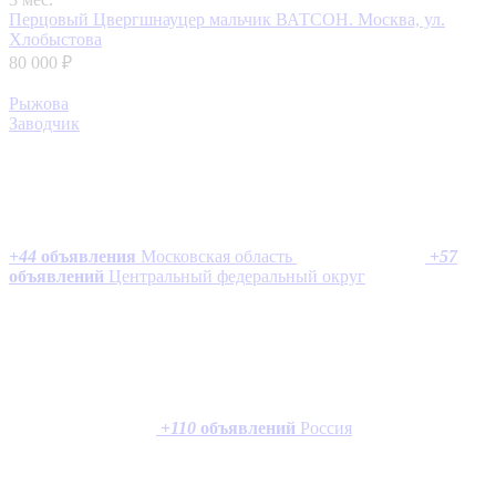
Перцовый Цвергшнауцер мальчик ВАТСОН.
Москва, ул.
Хлобыстова
80 000 ₽
Рыжова
Заводчик
+
44
объявления
Московская область
+
57
объявлений
Центральный федеральный округ
+
110
объявлений
Россия