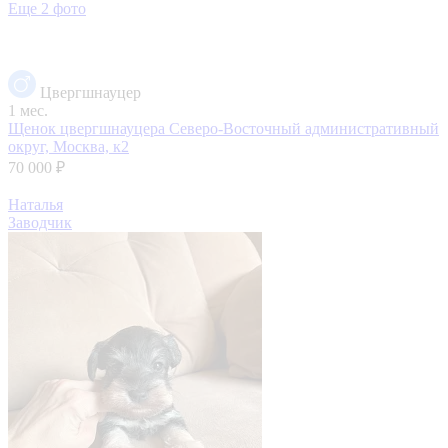
Еще 2 фото
Цвергшнауцер
1 мес.
Щенок цвергшнауцера
Северо-Восточный административный
округ, Москва, к2
70 000 ₽
Наталья
Заводчик