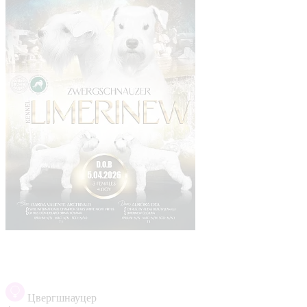
Цвергшнауцер