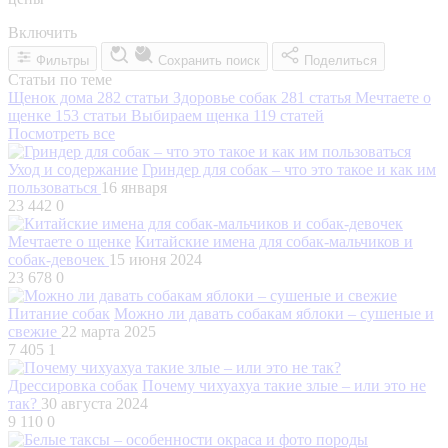
Включить
Фильтры
Сохранить поиск
Поделиться
Статьи по теме
Щенок дома
282 статьи
Здоровье собак
281 статья
Мечтаете о
щенке
153 статьи
Выбираем щенка
119 статей
Посмотреть все
Уход и содержание
Гриндер для собак – что это такое и как им
пользоваться
16 января
23 442
0
Мечтаете о щенке
Китайские имена для собак-мальчиков и
собак-девочек
15 июня 2024
23 678
0
Питание собак
Можно ли давать собакам яблоки – сушеные и
свежие
22 марта 2025
7 405
1
Дрессировка собак
Почему чихуахуа такие злые – или это не
так?
30 августа 2024
9 110
0