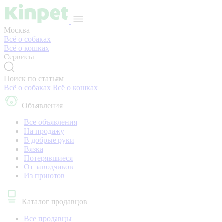
Москва
Всё о собаках
Всё о кошках
Сервисы
Поиск по статьям
Всё о собаках
Всё о кошках
Объявления
Все объявления
На продажу
В добрые руки
Вязка
Потерявшиеся
От заводчиков
Из приютов
Каталог продавцов
Все продавцы