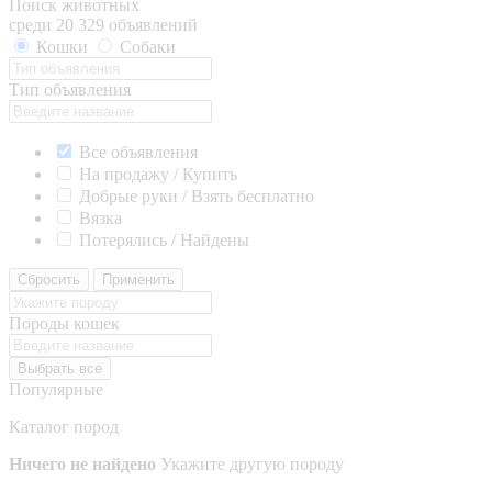
Поиск животных
среди 20 329 объявлений
Кошки
Собаки
Тип объявления
Все объявления
На продажу / Купить
Добрые руки / Взять бесплатно
Вязка
Потерялись / Найдены
Сбросить
Применить
Породы кошек
Выбрать все
Популярные
Каталог пород
Ничего не найдено
Укажите другую породу