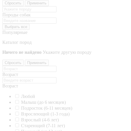
Сбросить
Применить
Породы собак
Выбрать все
Популярные
Каталог пород
Ничего не найдено
Укажите другую породу
Сбросить
Применить
Возраст
Возраст
Любой
Малыш (до 6 месяцев)
Подросток (6-11 месяцев)
Взрослеющий (1-3 года)
Взрослый (4-6 лет)
Стареющий (7-11 лет)