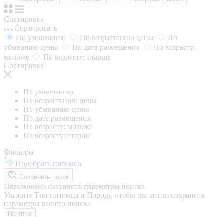
Сортировка
Сортировать
По умолчанию
По возрастанию цены
По
убыванию цены
По дате размещения
По возрасту:
моложе
По возрасту: старше
Сортировка
По умолчанию
По возрастанию цены
По убыванию цены
По дате размещения
По возрасту: моложе
По возрасту: старше
Фильтры
Подобрать питомца
Сохранить поиск
Невозможно сохранить параметры поиска
Укажите Тип питомца и Породу, чтобы мы могли сохранить
параметры вашего поиска
Понятно