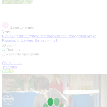
Цвергшнауцер
3 мес.
Щенок цвергшнауцера
Московская обл., городской округ
Кашира, д. Клубня, Дачная ул., 21
50 000 ₽
Подарок
Документы проверены
Олавинлина
Заводчик