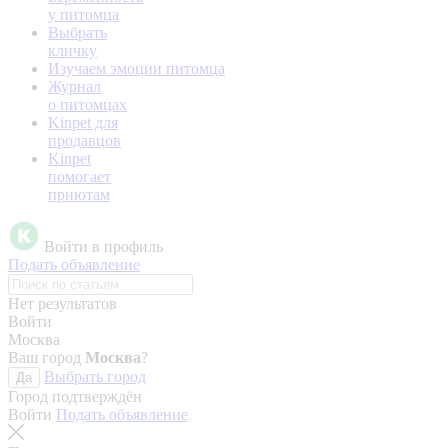
у питомца
Выбрать
кличку
Изучаем эмоции питомца
Журнал
о питомцах
Kinpet для
продавцов
Kinpet
помогает
приютам
Войти в профиль
Подать объявление
Нет результатов
Войти
Москва
Ваш город
Москва
?
Выбрать город
Да
Город подтверждён
Войти
Подать объявление