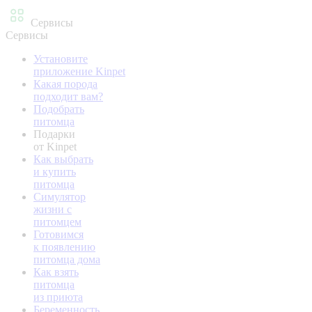
Сервисы
Сервисы
Установите
приложение Kinpet
Какая порода
подходит вам?
Подобрать
питомца
Подарки
от Kinpet
Как выбрать
и купить
питомца
Симулятор
жизни с
питомцем
Готовимся
к появлению
питомца дома
Как взять
питомца
из приюта
Беременность