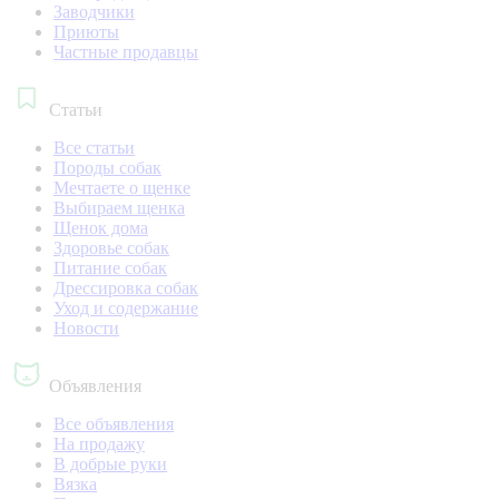
Заводчики
Приюты
Частные продавцы
Статьи
Все статьи
Породы собак
Мечтаете о щенке
Выбираем щенка
Щенок дома
Здоровье собак
Питание собак
Дрессировка собак
Уход и содержание
Новости
Объявления
Все объявления
На продажу
В добрые руки
Вязка