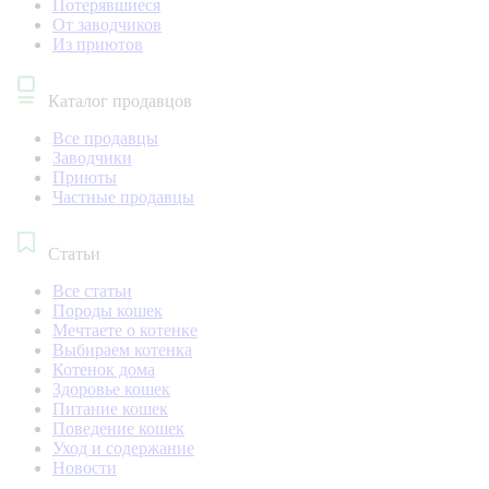
Потерявшиеся
От заводчиков
Из приютов
Каталог продавцов
Все продавцы
Заводчики
Приюты
Частные продавцы
Статьи
Все статьи
Породы кошек
Мечтаете о котенке
Выбираем котенка
Котенок дома
Здоровье кошек
Питание кошек
Поведение кошек
Уход и содержание
Новости