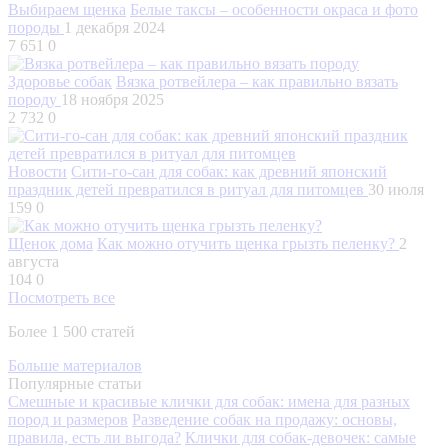
Выбираем щенка
Белые таксы – особенности окраса и фото
породы
1 декабря 2024
7 651
0
Здоровье собак
Вязка ротвейлера – как правильно вязать
породу
18 ноября 2025
2 732
0
Новости
Сити-го-сан для собак: как древний японский
праздник детей превратился в ритуал для питомцев
30 июля
159
0
Щенок дома
Как можно отучить щенка грызть пеленку?
2
августа
104
0
Посмотреть все
Более 1 500 статей
Больше материалов
Популярные статьи
Смешные и красивые клички для собак: имена для разных
пород и размеров
Разведение собак на продажу: основы,
правила, есть ли выгода?
Клички для собак-девочек: самые