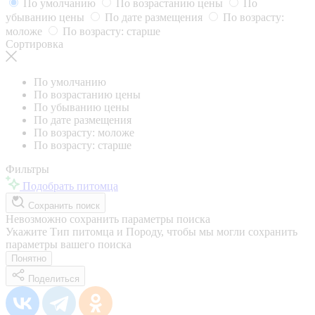
По умолчанию
По возрастанию цены
По
убыванию цены
По дате размещения
По возрасту:
моложе
По возрасту: старше
Сортировка
По умолчанию
По возрастанию цены
По убыванию цены
По дате размещения
По возрасту: моложе
По возрасту: старше
Фильтры
Подобрать питомца
Сохранить поиск
Невозможно сохранить параметры поиска
Укажите Тип питомца и Породу, чтобы мы могли сохранить
параметры вашего поиска
Понятно
Поделиться