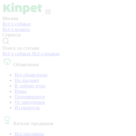
Москва
Всё о собаках
Всё о кошках
Сервисы
Поиск по статьям
Всё о собаках
Всё о кошках
Объявления
Все объявления
На продажу
В добрые руки
Вязка
Потерявшиеся
От заводчиков
Из приютов
Каталог продавцов
Все продавцы