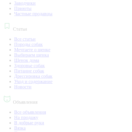
Заводчики
Приюты
Частные продавцы
Статьи
Все статьи
Породы собак
Мечтаете о щенке
Выбираем щенка
Щенок дома
Здоровье собак
Питание собак
Дрессировка собак
Уход и содержание
Новости
Объявления
Все объявления
На продажу
В добрые руки
Вязка