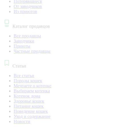
Потерявшиеся
От заводчиков
Из приютов
Каталог продавцов
Все продавцы
Заводчики
Приюты
Частные продавцы
Статьи
Все статьи
Породы кошек
Мечтаете о котенке
Выбираем котенка
Котенок дома
Здоровье кошек
Питание кошек
Поведение кошек
Уход и содержание
Новости