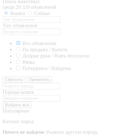
Поиск животных
среди 20 329 объявлений
Кошки
Собаки
Тип объявления
Все объявления
На продажу / Купить
Добрые руки / Взять бесплатно
Вязка
Потерялись / Найдены
Сбросить
Применить
Породы кошек
Выбрать все
Популярные
Каталог пород
Ничего не найдено
Укажите другую породу