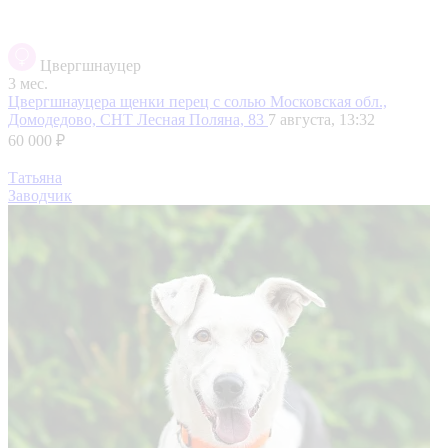
Цвергшнауцер
3 мес.
Цвергшнауцера щенки перец с солью
Московская обл.,
Домодедово, СНТ Лесная Поляна, 83
7 августа, 13:32
60 000 ₽
Татьяна
Заводчик