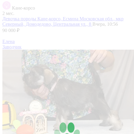
Кане-корсо
2 мес.
Девочка породы Кане-корсо, Есмина
Московская обл., мкр
Северный, Домодедово, Центральная ул., 8
Вчера, 10:56
90 000 ₽
Елена
Заводчик