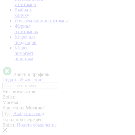
у питомца
Выбрать
кличку
Изучаем эмоции питомца
Журнал
о питомцах
Kinpet для
продавцов
Kinpet
помогает
приютам
Войти в профиль
Подать объявление
Нет результатов
Войти
Москва
Ваш город
Москва
?
Выбрать город
Да
Город подтверждён
Войти
Подать объявление