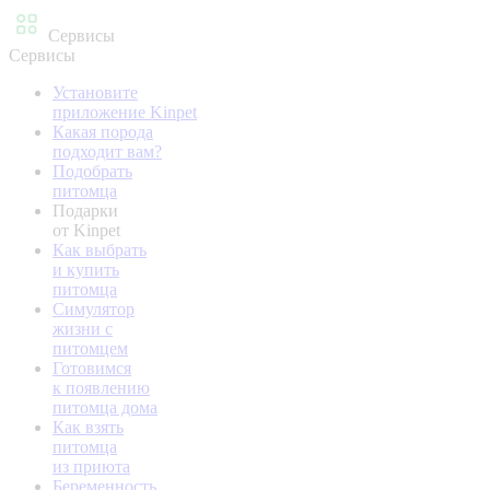
Сервисы
Сервисы
Установите
приложение Kinpet
Какая порода
подходит вам?
Подобрать
питомца
Подарки
от Kinpet
Как выбрать
и купить
питомца
Симулятор
жизни с
питомцем
Готовимся
к появлению
питомца дома
Как взять
питомца
из приюта
Беременность