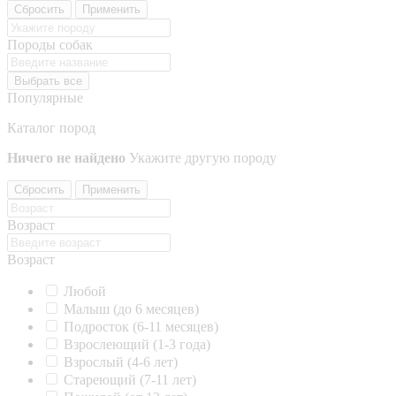
Сбросить
Применить
Породы собак
Выбрать все
Популярные
Каталог пород
Ничего не найдено
Укажите другую породу
Сбросить
Применить
Возраст
Возраст
Любой
Малыш (до 6 месяцев)
Подросток (6-11 месяцев)
Взрослеющий (1-3 года)
Взрослый (4-6 лет)
Стареющий (7-11 лет)