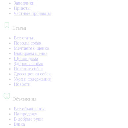
Заводчики
Приюты
Частные продавцы
Статьи
Все статьи
Породы собак
Мечтаете о щенке
Выбираем щенка
Щенок дома
Здоровье собак
Питание собак
Дрессировка собак
Уход и содержание
Новости
Объявления
Все объявления
На продажу
В добрые руки
Вязка