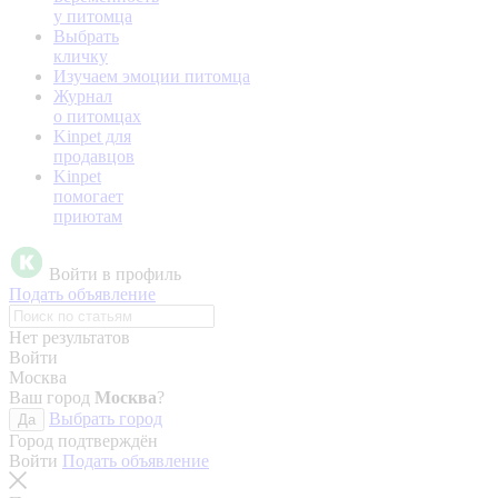
у питомца
Выбрать
кличку
Изучаем эмоции питомца
Журнал
о питомцах
Kinpet для
продавцов
Kinpet
помогает
приютам
Войти в профиль
Подать объявление
Нет результатов
Войти
Москва
Ваш город
Москва
?
Выбрать город
Да
Город подтверждён
Войти
Подать объявление