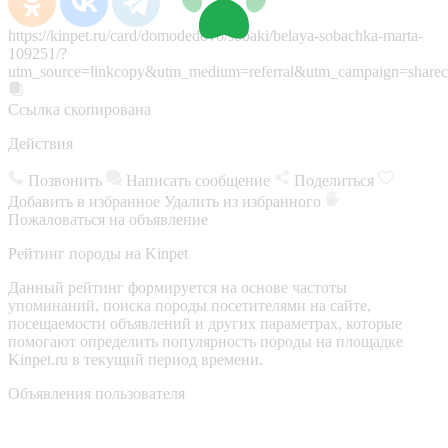
https://kinpet.ru/card/domodedovo/sobaki/belaya-sobachka-marta-
109251/?
utm_source=linkcopy&utm_medium=referral&utm_campaign=sharec
Ссылка скопирована
Действия
Позвонить
Написать сообщение
Поделиться
Добавить в избранное
Удалить из избранного
Пожаловаться на объявление
Рейтинг породы на Kinpet
Данный рейтинг формируется на основе частоты
упоминаний, поиска породы посетителями на сайте,
посещаемости объявлений и других параметрах, которые
помогают определить популярность породы на площадке
Kinpet.ru в текущий период времени.
Объявления пользователя