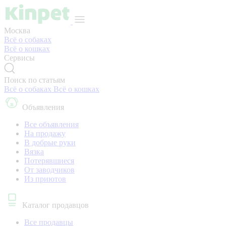
Москва
Всё о собаках
Всё о кошках
Сервисы
Поиск по статьям
Всё о собаках
Всё о кошках
Объявления
Все объявления
На продажу
В добрые руки
Вязка
Потерявшиеся
От заводчиков
Из приютов
Каталог продавцов
Все продавцы