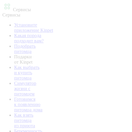
Сервисы
Сервисы
Установите
приложение Kinpet
Какая порода
подходит вам?
Подобрать
питомца
Подарки
от Kinpet
Как выбрать
и купить
питомца
Симулятор
жизни с
питомцем
Готовимся
к появлению
питомца дома
Как взять
питомца
из приюта
Беременность