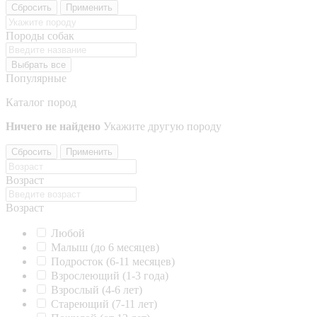
Сбросить
Применить
Породы собак
Выбрать все
Популярные
Каталог пород
Ничего не найдено
Укажите другую породу
Сбросить
Применить
Возраст
Возраст
Любой
Малыш (до 6 месяцев)
Подросток (6-11 месяцев)
Взрослеющий (1-3 года)
Взрослый (4-6 лет)
Стареющий (7-11 лет)