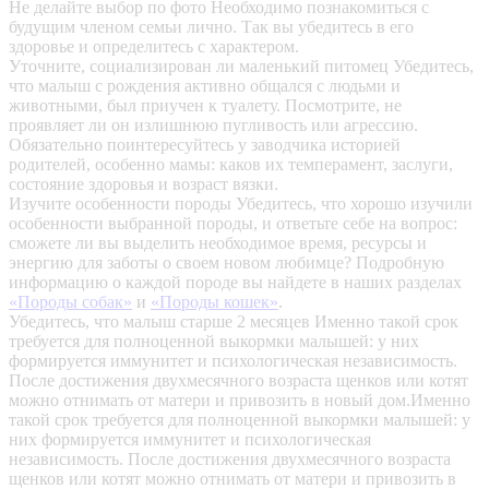
Не делайте выбор по фото
Необходимо познакомиться с
будущим членом семьи лично. Так вы убедитесь в его
здоровье и определитесь с характером.
Уточните, социализирован ли маленький питомец
Убедитесь,
что малыш с рождения активно общался с людьми и
животными, был приучен к туалету. Посмотрите, не
проявляет ли он излишнюю пугливость или агрессию.
Обязательно поинтересуйтесь у заводчика историей
родителей, особенно мамы: каков их темперамент, заслуги,
состояние здоровья и возраст вязки.
Изучите особенности породы
Убедитесь, что хорошо изучили
особенности выбранной породы, и ответьте себе на вопрос:
сможете ли вы выделить необходимое время, ресурсы и
энергию для заботы о своем новом любимце? Подробную
информацию о каждой породе вы найдете в наших разделах
«Породы собак»
и
«Породы кошек»
.
Убедитесь, что малыш старше 2 месяцев
Именно такой срок
требуется для полноценной выкормки малышей: у них
формируется иммунитет и психологическая независимость.
После достижения двухмесячного возраста щенков или котят
можно отнимать от матери и привозить в новый дом.Именно
такой срок требуется для полноценной выкормки малышей: у
них формируется иммунитет и психологическая
независимость. После достижения двухмесячного возраста
щенков или котят можно отнимать от матери и привозить в