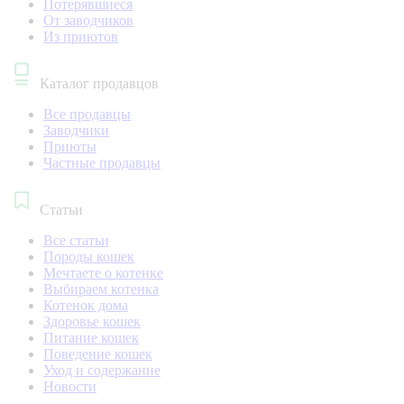
Потерявшиеся
От заводчиков
Из приютов
Каталог продавцов
Все продавцы
Заводчики
Приюты
Частные продавцы
Статьи
Все статьи
Породы кошек
Мечтаете о котенке
Выбираем котенка
Котенок дома
Здоровье кошек
Питание кошек
Поведение кошек
Уход и содержание
Новости