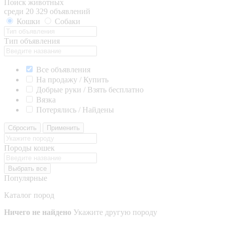
Поиск животных
среди 20 329 объявлений
Кошки
Собаки
Тип объявления
Все объявления
На продажу / Купить
Добрые руки / Взять бесплатно
Вязка
Потерялись / Найдены
Сбросить
Применить
Породы кошек
Выбрать все
Популярные
Каталог пород
Ничего не найдено
Укажите другую породу