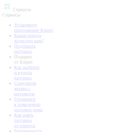
Сервисы
Сервисы
Установите
приложение Kinpet
Какая порода
подходит вам?
Подобрать
питомца
Подарки
от Kinpet
Как выбрать
и купить
питомца
Симулятор
жизни с
питомцем
Готовимся
к появлению
питомца дома
Как взять
питомца
из приюта
Беременность