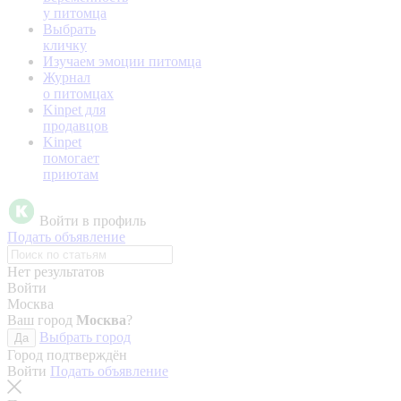
у питомца
Выбрать
кличку
Изучаем эмоции питомца
Журнал
о питомцах
Kinpet для
продавцов
Kinpet
помогает
приютам
Войти в профиль
Подать объявление
Нет результатов
Войти
Москва
Ваш город
Москва
?
Выбрать город
Да
Город подтверждён
Войти
Подать объявление