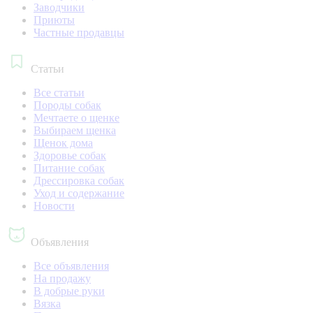
Заводчики
Приюты
Частные продавцы
Статьи
Все статьи
Породы собак
Мечтаете о щенке
Выбираем щенка
Щенок дома
Здоровье собак
Питание собак
Дрессировка собак
Уход и содержание
Новости
Объявления
Все объявления
На продажу
В добрые руки
Вязка