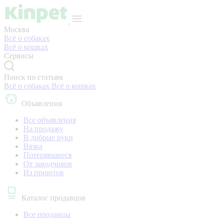
Москва
Всё о собаках
Всё о кошках
Сервисы
Поиск по статьям
Всё о собаках
Всё о кошках
Объявления
Все объявления
На продажу
В добрые руки
Вязка
Потерявшиеся
От заводчиков
Из приютов
Каталог продавцов
Все продавцы