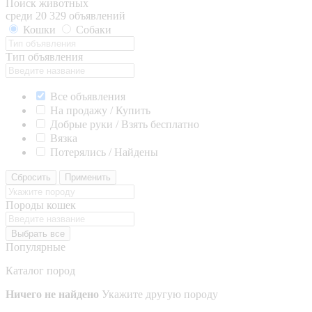
Поиск животных
среди 20 329 объявлений
Кошки
Собаки
Тип объявления
Все объявления
На продажу / Купить
Добрые руки / Взять бесплатно
Вязка
Потерялись / Найдены
Сбросить
Применить
Породы кошек
Выбрать все
Популярные
Каталог пород
Ничего не найдено
Укажите другую породу