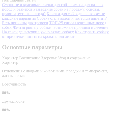
Популярные статьи
Смешные и красивые клички для собак: имена для разных
пород и размеров
Разведение собак на продажу: основы,
правила, есть ли выгода?
Клички для собак-девочек: самые
классные варианты
Собака стала вялой и потеряла аппетит?
Есть причины для тревоги
ТОП-25 гипоаллергенных пород
собак
Желтая рвота у собаки: возможные причины и лечение
На какой день течки нужно вязать собаку
Как отучить собаку
от привычки писать на кровать или диван
Основные параметры
Характер
Воспитание
Здоровье
Уход и содержание
Характер
Отношения с людьми и животными, повадки и темперамент,
жизнь в семье
Возбудимость
80%
Дружелюбие
80%