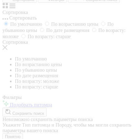
Сортировка
Сортировать
По умолчанию
По возрастанию цены
По
убыванию цены
По дате размещения
По возрасту:
моложе
По возрасту: старше
Сортировка
По умолчанию
По возрастанию цены
По убыванию цены
По дате размещения
По возрасту: моложе
По возрасту: старше
Фильтры
Подобрать питомца
Сохранить поиск
Невозможно сохранить параметры поиска
Укажите Тип питомца и Породу, чтобы мы могли сохранить
параметры вашего поиска
Понятно