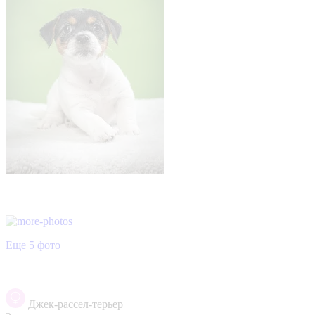
Еще 5 фото
Джек-рассел-терьер