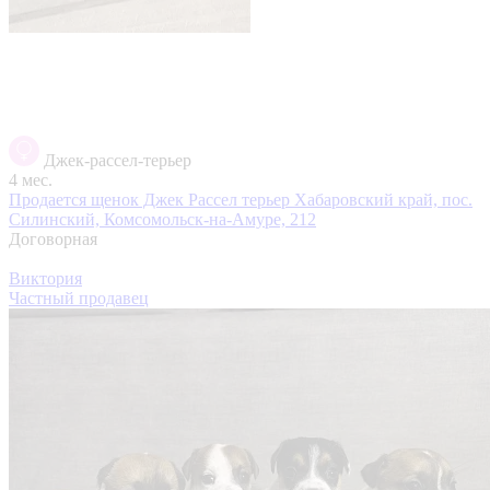
Джек-рассел-терьер
4 мес.
Продается щенок Джек Рассел терьер
Хабаровский край, пос.
Силинский, Комсомольск-на-Амуре, 212
Договорная
Виктория
Частный продавец