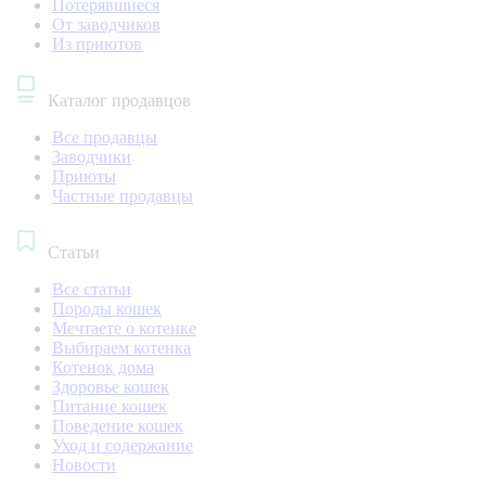
Потерявшиеся
От заводчиков
Из приютов
Каталог продавцов
Все продавцы
Заводчики
Приюты
Частные продавцы
Статьи
Все статьи
Породы кошек
Мечтаете о котенке
Выбираем котенка
Котенок дома
Здоровье кошек
Питание кошек
Поведение кошек
Уход и содержание
Новости