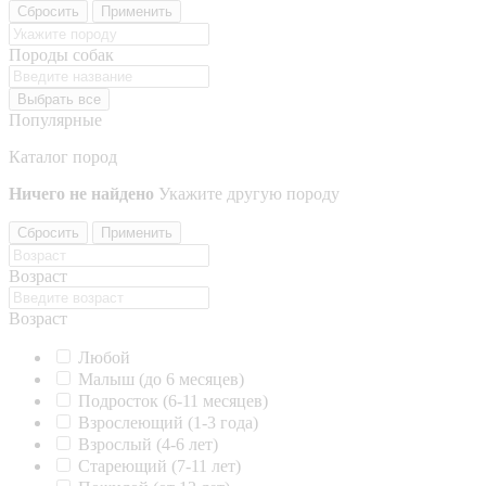
Сбросить
Применить
Породы собак
Выбрать все
Популярные
Каталог пород
Ничего не найдено
Укажите другую породу
Сбросить
Применить
Возраст
Возраст
Любой
Малыш (до 6 месяцев)
Подросток (6-11 месяцев)
Взрослеющий (1-3 года)
Взрослый (4-6 лет)
Стареющий (7-11 лет)