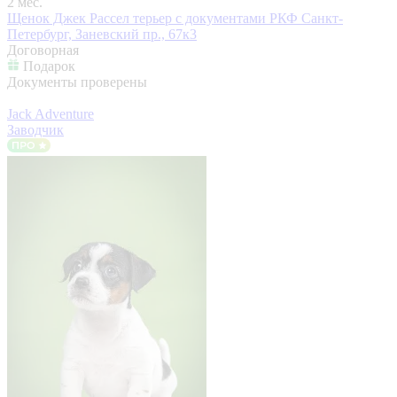
2 мес.
Щенок Джек Рассел терьер с документами РКФ
Санкт-
Петербург, Заневский пр., 67к3
Договорная
Подарок
Документы проверены
Jack Adventure
Заводчик