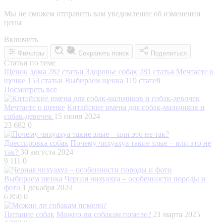
Мы не сможем отправить вам уведомление об изменении
цены
Включить
Фильтры
Сохранить поиск
Поделиться
Статьи по теме
Щенок дома
282 статьи
Здоровье собак
281 статья
Мечтаете о
щенке
153 статьи
Выбираем щенка
119 статей
Посмотреть все
Мечтаете о щенке
Китайские имена для собак-мальчиков и
собак-девочек
15 июня 2024
23 682
0
Дрессировка собак
Почему чихуахуа такие злые – или это не
так?
30 августа 2024
9 111
0
Выбираем щенка
Черная чихуахуа – особенности породы и
фото
1 декабря 2024
6 850
0
Питание собак
Можно ли собакам помело?
21 марта 2025