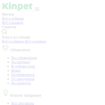
Москва
Всё о собаках
Всё о кошках
Сервисы
Поиск по статьям
Всё о собаках
Всё о кошках
Объявления
Все объявления
На продажу
В добрые руки
Вязка
Потерявшиеся
От заводчиков
Из приютов
Каталог продавцов
Все продавцы