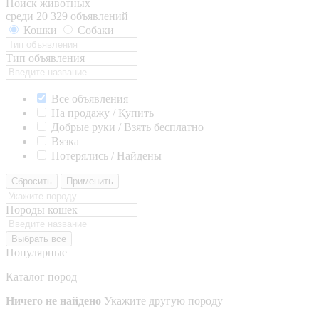
Поиск животных
среди 20 329 объявлений
Кошки
Собаки
Тип объявления
Все объявления
На продажу / Купить
Добрые руки / Взять бесплатно
Вязка
Потерялись / Найдены
Сбросить
Применить
Породы кошек
Выбрать все
Популярные
Каталог пород
Ничего не найдено
Укажите другую породу