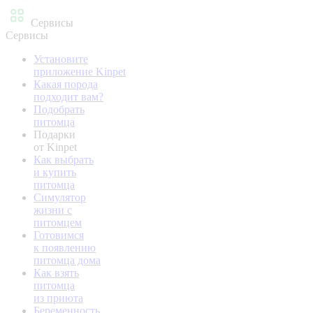
Сервисы
Сервисы
Установите
приложение Kinpet
Какая порода
подходит вам?
Подобрать
питомца
Подарки
от Kinpet
Как выбрать
и купить
питомца
Симулятор
жизни с
питомцем
Готовимся
к появлению
питомца дома
Как взять
питомца
из приюта
Беременность