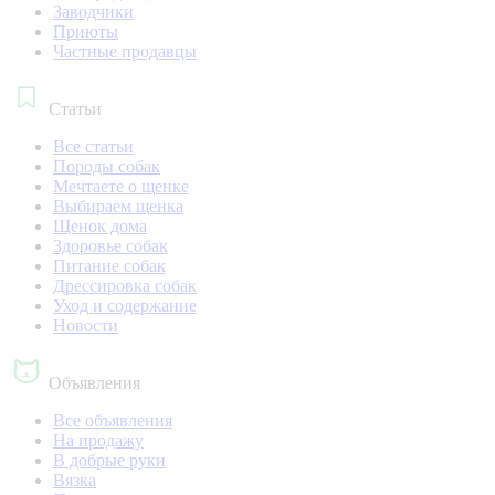
Заводчики
Приюты
Частные продавцы
Статьи
Все статьи
Породы собак
Мечтаете о щенке
Выбираем щенка
Щенок дома
Здоровье собак
Питание собак
Дрессировка собак
Уход и содержание
Новости
Объявления
Все объявления
На продажу
В добрые руки
Вязка