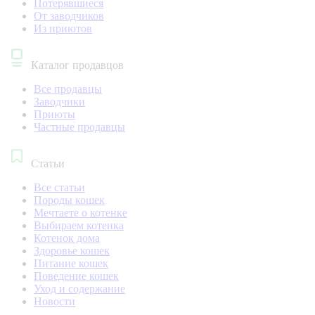
Потерявшиеся
От заводчиков
Из приютов
Каталог продавцов
Все продавцы
Заводчики
Приюты
Частные продавцы
Статьи
Все статьи
Породы кошек
Мечтаете о котенке
Выбираем котенка
Котенок дома
Здоровье кошек
Питание кошек
Поведение кошек
Уход и содержание
Новости