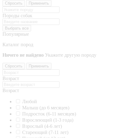
Сбросить
Применить
Породы собак
Выбрать все
Популярные
Каталог пород
Ничего не найдено
Укажите другую породу
Сбросить
Применить
Возраст
Возраст
Любой
Малыш (до 6 месяцев)
Подросток (6-11 месяцев)
Взрослеющий (1-3 года)
Взрослый (4-6 лет)
Стареющий (7-11 лет)