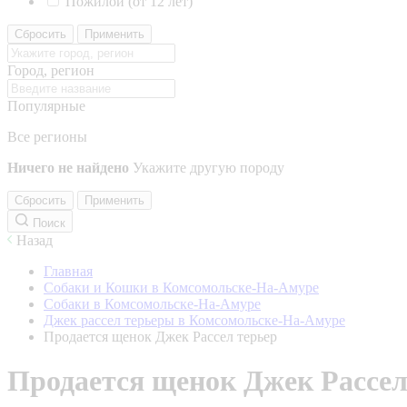
Пожилой (от 12 лет)
Сбросить
Применить
Город, регион
Популярные
Все регионы
Ничего не найдено
Укажите другую породу
Сбросить
Применить
Поиск
Назад
Главная
Собаки и Кошки в Комсомольске-На-Амуре
Собаки в Комсомольске-На-Амуре
Джек рассел терьеры в Комсомольске-На-Амуре
Продается щенок Джек Рассел терьер
Продается щенок Джек Рассел