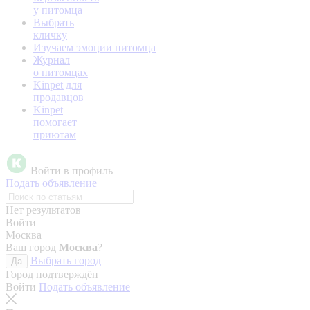
у питомца
Выбрать
кличку
Изучаем эмоции питомца
Журнал
о питомцах
Kinpet для
продавцов
Kinpet
помогает
приютам
Войти в профиль
Подать объявление
Нет результатов
Войти
Москва
Ваш город
Москва
?
Выбрать город
Да
Город подтверждён
Войти
Подать объявление