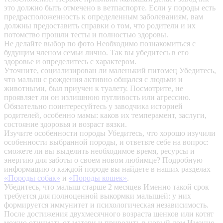
это должно быть отмечено в ветпаспорте. Если у породы есть
предрасположенность к определенным заболеваниям, вам
должны предоставить справки о том, что родители и их
потомство прошли тесты и полностью здоровы.
Не делайте выбор по фото
Необходимо познакомиться с
будущим членом семьи лично. Так вы убедитесь в его
здоровье и определитесь с характером.
Уточните, социализирован ли маленький питомец
Убедитесь,
что малыш с рождения активно общался с людьми и
животными, был приучен к туалету. Посмотрите, не
проявляет ли он излишнюю пугливость или агрессию.
Обязательно поинтересуйтесь у заводчика историей
родителей, особенно мамы: каков их темперамент, заслуги,
состояние здоровья и возраст вязки.
Изучите особенности породы
Убедитесь, что хорошо изучили
особенности выбранной породы, и ответьте себе на вопрос:
сможете ли вы выделить необходимое время, ресурсы и
энергию для заботы о своем новом любимце? Подробную
информацию о каждой породе вы найдете в наших разделах
«Породы собак»
и
«Породы кошек»
.
Убедитесь, что малыш старше 2 месяцев
Именно такой срок
требуется для полноценной выкормки малышей: у них
формируется иммунитет и психологическая независимость.
После достижения двухмесячного возраста щенков или котят
можно отнимать от матери и привозить в новый дом.Именно