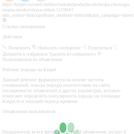
https://kinpet.ru/card/chekhov/sobaki/prodazha-shchenka-chernogo-
mopsa-moskovskaya-oblast-121994/?
utm_source=linkcopy&utm_medium=referral&utm_campaign=sharec
Ссылка скопирована
Действия
Позвонить
Написать сообщение
Поделиться
Добавить в избранное
Удалить из избранного
Пожаловаться на объявление
Рейтинг породы на Kinpet
Данный рейтинг формируется на основе частоты
упоминаний, поиска породы посетителями на сайте,
посещаемости объявлений и других параметрах, которые
помогают определить популярность породы на площадке
Kinpet.ru в текущий период времени.
Объявления пользователя
Пользователь за все время разместил 1 объявление, из них 0