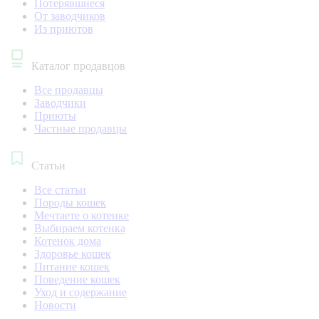
Потерявшиеся
От заводчиков
Из приютов
Каталог продавцов
Все продавцы
Заводчики
Приюты
Частные продавцы
Статьи
Все статьи
Породы кошек
Мечтаете о котенке
Выбираем котенка
Котенок дома
Здоровье кошек
Питание кошек
Поведение кошек
Уход и содержание
Новости