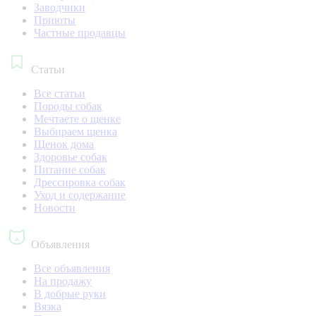
Заводчики
Приюты
Частные продавцы
Статьи
Все статьи
Породы собак
Мечтаете о щенке
Выбираем щенка
Щенок дома
Здоровье собак
Питание собак
Дрессировка собак
Уход и содержание
Новости
Объявления
Все объявления
На продажу
В добрые руки
Вязка