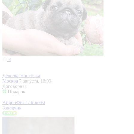
3
Девочка мопсочка
Москва
7 августа, 16:09
Договорная
Подарок
АйронФист / IronFist
Заводчик