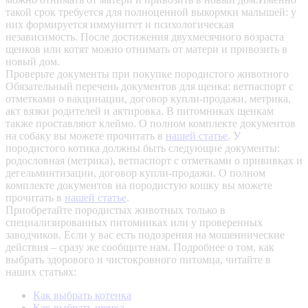
такой срок требуется для полноценной выкормки малышей: у
них формируется иммунитет и психологическая
независимость. После достижения двухмесячного возраста
щенков или котят можно отнимать от матери и привозить в
новый дом.
Проверьте документы при покупке породистого животного
Обязательный перечень документов для щенка: ветпаспорт с
отметками о вакцинации, договор купли-продажи, метрика,
акт вязки родителей и актировка. В питомниках щенкам
также проставляют клеймо. О полном комплекте документов
на собаку вы можете прочитать в
нашей статье
.
У
породистого котика должны быть следующие документы:
родословная (метрика), ветпаспорт с отметками о прививках и
дегельминтизации, договор купли-продажи. О полном
комплекте документов на породистую кошку вы можете
прочитать в
нашей статье
.
Приобретайте породистых животных только в
специализированных питомниках или у проверенных
заводчиков. Если у вас есть подозрения на мошеннические
действия – сразу же сообщите нам.
Подробнее о том, как
выбрать здорового и чистокровного питомца, читайте в
наших статьях:
Как выбрать котенка
Как выбрать щенка