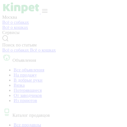
Москва
Всё о собаках
Всё о кошках
Сервисы
Поиск по статьям
Всё о собаках
Всё о кошках
Объявления
Все объявления
На продажу
В добрые руки
Вязка
Потерявшиеся
От заводчиков
Из приютов
Каталог продавцов
Все продавцы