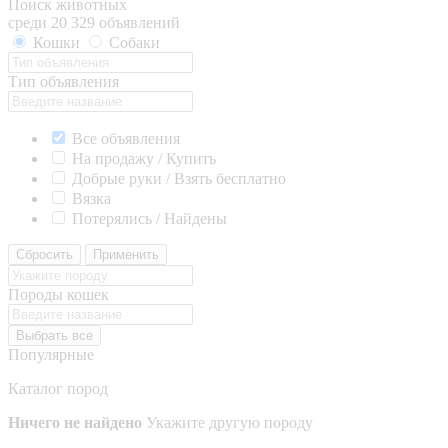
Поиск животных
среди 20 329 объявлений
Кошки
Собаки
Тип объявления
Все объявления
На продажу / Купить
Добрые руки / Взять бесплатно
Вязка
Потерялись / Найдены
Сбросить
Применить
Породы кошек
Выбрать все
Популярные
Каталог пород
Ничего не найдено
Укажите другую породу