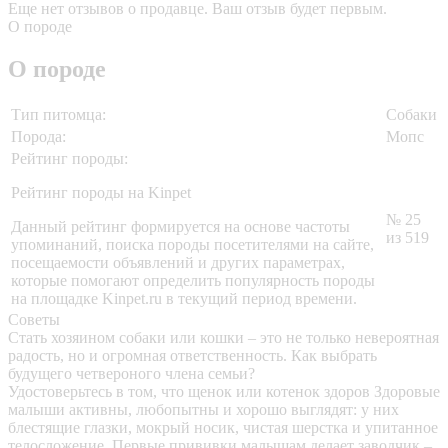
Еще нет отзывов о продавце. Ваш отзыв будет первым.
О породе
О породе
Тип питомца:
Собаки
Порода:
Мопс
Рейтинг породы:
Рейтинг породы на Kinpet
№ 25
Данный рейтинг формируется на основе частоты
из 519
упоминаний, поиска породы посетителями на сайте,
посещаемости объявлений и других параметрах,
которые помогают определить популярность породы
на площадке Kinpet.ru в текущий период времени.
Советы
Стать хозяином собаки или кошки – это не только невероятная
радость, но и огромная ответственность. Как выбрать
будущего четвероного члена семьи?
Удостоверьтесь в том, что щенок или котенок здоров
Здоровые
малыши активны, любопытны и хорошо выглядят: у них
блестящие глазки, мокрый носик, чистая шерстка и упитанное
телосложение. Первые прививки малышам делает заводчик –