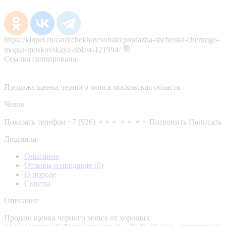
https://kinpet.ru/card/chekhov/sobaki/prodazha-shchenka-chernogo-
mopsa-moskovskaya-oblast-121994/
Ссылка скопирована
Продажа щенка черного мопса московская область
Чехов
Показать телефон
+7 (926) ⚬⚬⚬ ⚬⚬ ⚬⚬
Позвонить
Написать
Людмила
Описание
Отзывы о продавце
(0)
О породе
Советы
Описание
Продаю щенка черного мопса от хороших