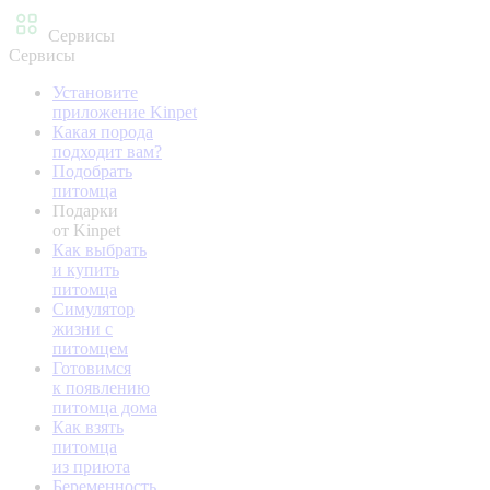
Сервисы
Сервисы
Установите
приложение Kinpet
Какая порода
подходит вам?
Подобрать
питомца
Подарки
от Kinpet
Как выбрать
и купить
питомца
Симулятор
жизни с
питомцем
Готовимся
к появлению
питомца дома
Как взять
питомца
из приюта
Беременность