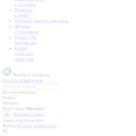
у питомца
Выбрать
кличку
Изучаем эмоции питомца
Журнал
о питомцах
Kinpet для
продавцов
Kinpet
помогает
приютам
Войти в профиль
Подать объявление
Нет результатов
Войти
Москва
Ваш город
Москва
?
Выбрать город
Да
Город подтверждён
Войти
Подать объявление