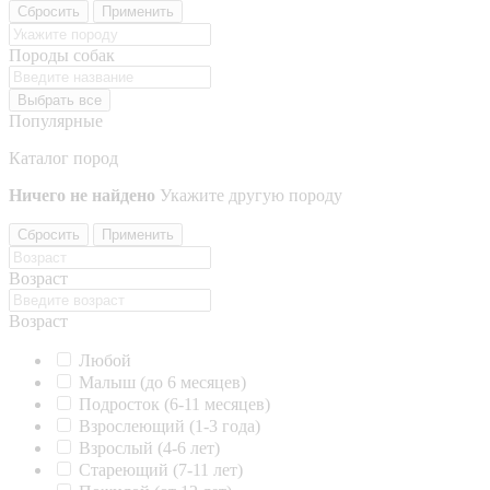
Сбросить
Применить
Породы собак
Выбрать все
Популярные
Каталог пород
Ничего не найдено
Укажите другую породу
Сбросить
Применить
Возраст
Возраст
Любой
Малыш (до 6 месяцев)
Подросток (6-11 месяцев)
Взрослеющий (1-3 года)
Взрослый (4-6 лет)
Стареющий (7-11 лет)