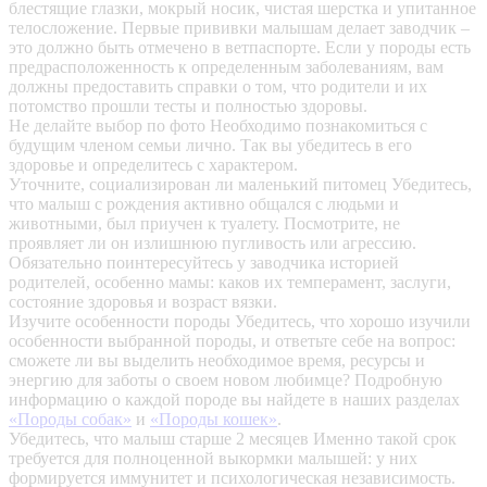
блестящие глазки, мокрый носик, чистая шерстка и упитанное
телосложение. Первые прививки малышам делает заводчик –
это должно быть отмечено в ветпаспорте. Если у породы есть
предрасположенность к определенным заболеваниям, вам
должны предоставить справки о том, что родители и их
потомство прошли тесты и полностью здоровы.
Не делайте выбор по фото
Необходимо познакомиться с
будущим членом семьи лично. Так вы убедитесь в его
здоровье и определитесь с характером.
Уточните, социализирован ли маленький питомец
Убедитесь,
что малыш с рождения активно общался с людьми и
животными, был приучен к туалету. Посмотрите, не
проявляет ли он излишнюю пугливость или агрессию.
Обязательно поинтересуйтесь у заводчика историей
родителей, особенно мамы: каков их темперамент, заслуги,
состояние здоровья и возраст вязки.
Изучите особенности породы
Убедитесь, что хорошо изучили
особенности выбранной породы, и ответьте себе на вопрос:
сможете ли вы выделить необходимое время, ресурсы и
энергию для заботы о своем новом любимце? Подробную
информацию о каждой породе вы найдете в наших разделах
«Породы собак»
и
«Породы кошек»
.
Убедитесь, что малыш старше 2 месяцев
Именно такой срок
требуется для полноценной выкормки малышей: у них
формируется иммунитет и психологическая независимость.