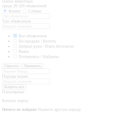
Поиск животных
среди 20 329 объявлений
Кошки
Собаки
Тип объявления
Все объявления
На продажу / Купить
Добрые руки / Взять бесплатно
Вязка
Потерялись / Найдены
Сбросить
Применить
Породы кошек
Выбрать все
Популярные
Каталог пород
Ничего не найдено
Укажите другую породу