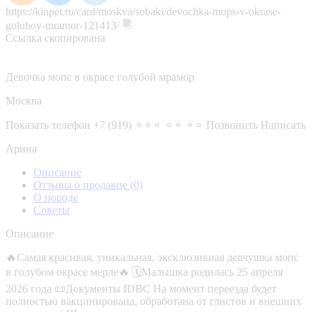
https://kinpet.ru/card/moskva/sobaki/devochka-mops-v-okrase-
goluboy-mramor-121413/
Ссылка скопирована
Девочка мопс в окрасе голубой мрамор
Москва
Показать телефон
+7 (919) ⚬⚬⚬ ⚬⚬ ⚬⚬
Позвонить
Написать
Арина
Описание
Отзывы о продавце
(0)
О породе
Советы
Описание
🔥Самая красивая, уникальная, эксклюзивная девчушка мопс
в голубом окрасе мерле🔥 🗓️Малышка родилась 25 апреля
2026 года 📜Документы IDBC На момент переезда будет
полностью вакцинирована, обработана от глистов и внешних