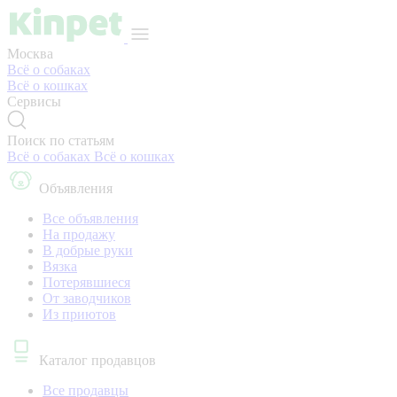
Москва
Всё о собаках
Всё о кошках
Сервисы
Поиск по статьям
Всё о собаках
Всё о кошках
Объявления
Все объявления
На продажу
В добрые руки
Вязка
Потерявшиеся
От заводчиков
Из приютов
Каталог продавцов
Все продавцы