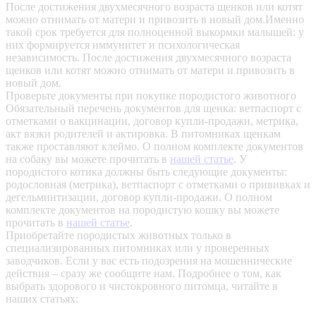
После достижения двухмесячного возраста щенков или котят
можно отнимать от матери и привозить в новый дом.Именно
такой срок требуется для полноценной выкормки малышей: у
них формируется иммунитет и психологическая
независимость. После достижения двухмесячного возраста
щенков или котят можно отнимать от матери и привозить в
новый дом.
Проверьте документы при покупке породистого животного
Обязательный перечень документов для щенка: ветпаспорт с
отметками о вакцинации, договор купли-продажи, метрика,
акт вязки родителей и актировка. В питомниках щенкам
также проставляют клеймо. О полном комплекте документов
на собаку вы можете прочитать в
нашей статье
.
У
породистого котика должны быть следующие документы:
родословная (метрика), ветпаспорт с отметками о прививках и
дегельминтизации, договор купли-продажи. О полном
комплекте документов на породистую кошку вы можете
прочитать в
нашей статье
.
Приобретайте породистых животных только в
специализированных питомниках или у проверенных
заводчиков. Если у вас есть подозрения на мошеннические
действия – сразу же сообщите нам.
Подробнее о том, как
выбрать здорового и чистокровного питомца, читайте в
наших статьях: