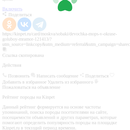
Включить
Поделиться
https://kinpet.ru/card/moskva/sobaki/devochka-mops-v-okrase-
goluboy-mramor-121413/?
utm_source=linkcopy&utm_medium=referral&utm_campaign=sharec
Ссылка скопирована
Действия
Позвонить
Написать сообщение
Поделиться
Добавить в избранное
Удалить из избранного
Пожаловаться на объявление
Рейтинг породы на Kinpet
Данный рейтинг формируется на основе частоты
упоминаний, поиска породы посетителями на сайте,
посещаемости объявлений и других параметрах, которые
помогают определить популярность породы на площадке
Kinpet.ru в текущий период времени.