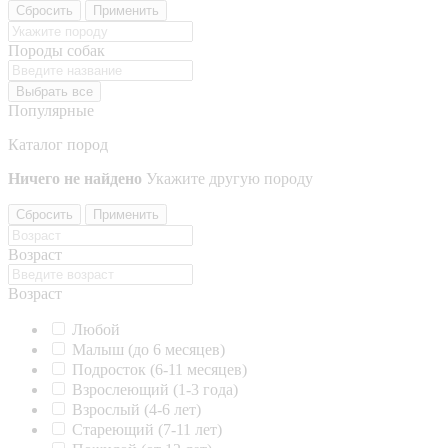
Сбросить
Применить
Породы собак
Выбрать все
Популярные
Каталог пород
Ничего не найдено
Укажите другую породу
Сбросить
Применить
Возраст
Возраст
Любой
Малыш (до 6 месяцев)
Подросток (6-11 месяцев)
Взрослеющий (1-3 года)
Взрослый (4-6 лет)
Стареющий (7-11 лет)