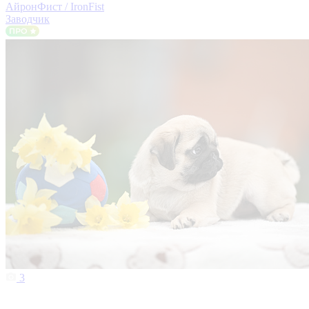
АйронФист / IronFist
Заводчик
3