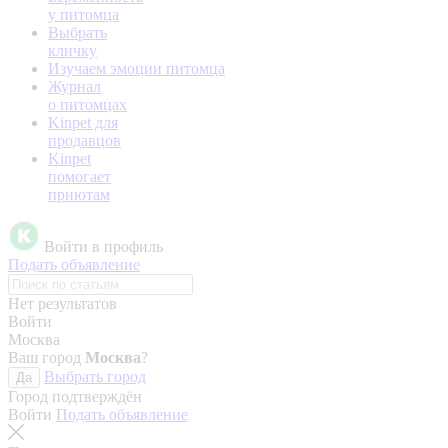
у питомца
Выбрать
кличку
Изучаем эмоции питомца
Журнал
о питомцах
Kinpet для
продавцов
Kinpet
помогает
приютам
Войти в профиль
Подать объявление
Нет результатов
Войти
Москва
Ваш город
Москва
?
Выбрать город
Да
Город подтверждён
Войти
Подать объявление