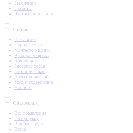
Заводчики
Приюты
Частные продавцы
Статьи
Все статьи
Породы собак
Мечтаете о щенке
Выбираем щенка
Щенок дома
Здоровье собак
Питание собак
Дрессировка собак
Уход и содержание
Новости
Объявления
Все объявления
На продажу
В добрые руки
Вязка