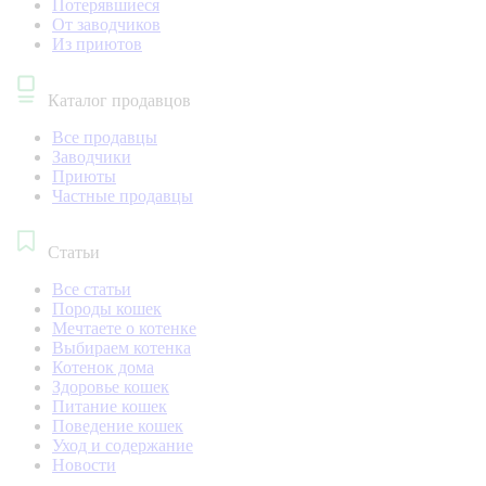
Потерявшиеся
От заводчиков
Из приютов
Каталог продавцов
Все продавцы
Заводчики
Приюты
Частные продавцы
Статьи
Все статьи
Породы кошек
Мечтаете о котенке
Выбираем котенка
Котенок дома
Здоровье кошек
Питание кошек
Поведение кошек
Уход и содержание
Новости