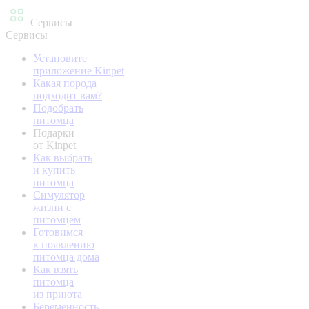
Сервисы
Сервисы
Установите
приложение Kinpet
Какая порода
подходит вам?
Подобрать
питомца
Подарки
от Kinpet
Как выбрать
и купить
питомца
Симулятор
жизни с
питомцем
Готовимся
к появлению
питомца дома
Как взять
питомца
из приюта
Беременность