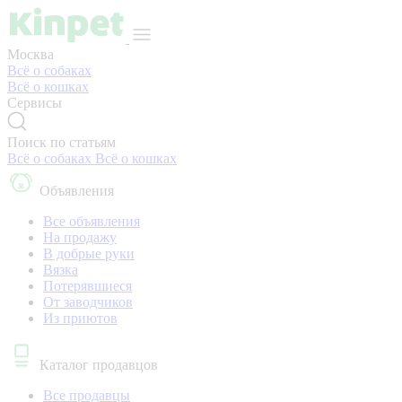
Москва
Всё о собаках
Всё о кошках
Сервисы
Поиск по статьям
Всё о собаках
Всё о кошках
Объявления
Все объявления
На продажу
В добрые руки
Вязка
Потерявшиеся
От заводчиков
Из приютов
Каталог продавцов
Все продавцы