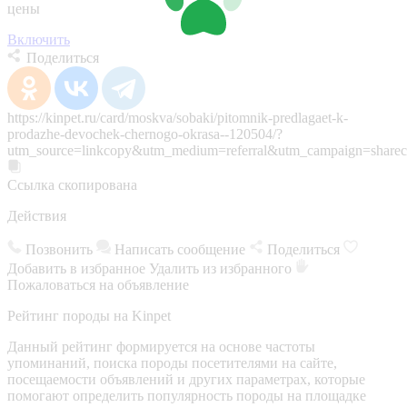
цены
Включить
Поделиться
https://kinpet.ru/card/moskva/sobaki/pitomnik-predlagaet-k-
prodazhe-devochek-chernogo-okrasa--120504/?
utm_source=linkcopy&utm_medium=referral&utm_campaign=sharec
Ссылка скопирована
Действия
Позвонить
Написать сообщение
Поделиться
Добавить в избранное
Удалить из избранного
Пожаловаться на объявление
Рейтинг породы на Kinpet
Данный рейтинг формируется на основе частоты
упоминаний, поиска породы посетителями на сайте,
посещаемости объявлений и других параметрах, которые
помогают определить популярность породы на площадке