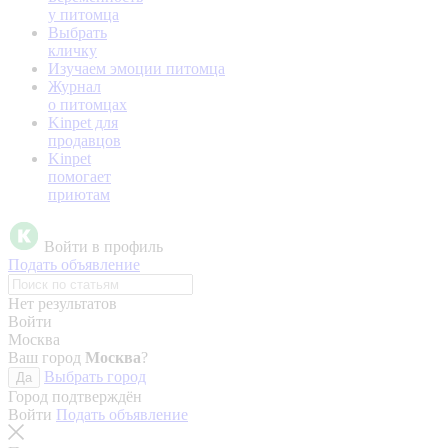
у питомца
Выбрать
кличку
Изучаем эмоции питомца
Журнал
о питомцах
Kinpet для
продавцов
Kinpet
помогает
приютам
Войти в профиль
Подать объявление
Нет результатов
Войти
Москва
Ваш город
Москва
?
Выбрать город
Да
Город подтверждён
Войти
Подать объявление