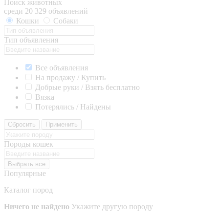
Поиск животных
среди 20 329 объявлений
Кошки
Собаки
Тип объявления
Все объявления
На продажу / Купить
Добрые руки / Взять бесплатно
Вязка
Потерялись / Найдены
Сбросить
Применить
Породы кошек
Выбрать все
Популярные
Каталог пород
Ничего не найдено
Укажите другую породу