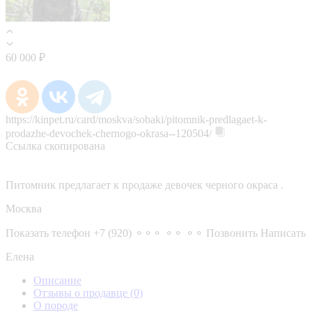
60 000 ₽
https://kinpet.ru/card/moskva/sobaki/pitomnik-predlagaet-k-
prodazhe-devochek-chernogo-okrasa--120504/
Ссылка скопирована
Питомник предлагает к продаже девочек черного окраса .
Москва
Показать телефон
+7 (920) ⚬⚬⚬ ⚬⚬ ⚬⚬
Позвонить
Написать
Елена
Описание
Отзывы о продавце
(0)
О породе