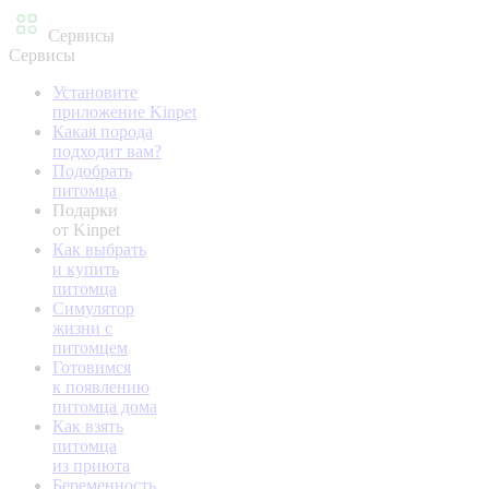
Сервисы
Сервисы
Установите
приложение Kinpet
Какая порода
подходит вам?
Подобрать
питомца
Подарки
от Kinpet
Как выбрать
и купить
питомца
Симулятор
жизни с
питомцем
Готовимся
к появлению
питомца дома
Как взять
питомца
из приюта
Беременность