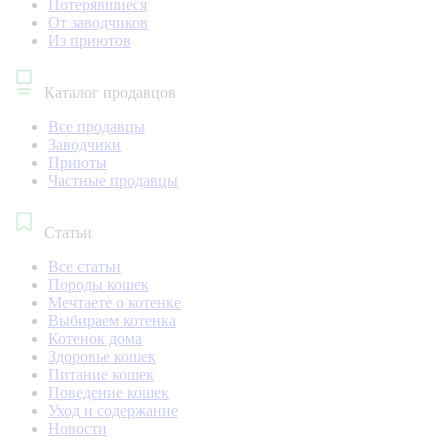
Потерявшиеся
От заводчиков
Из приютов
Каталог продавцов
Все продавцы
Заводчики
Приюты
Частные продавцы
Статьи
Все статьи
Породы кошек
Мечтаете о котенке
Выбираем котенка
Котенок дома
Здоровье кошек
Питание кошек
Поведение кошек
Уход и содержание
Новости