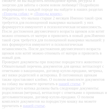
сможете ли вы выделить необходимое время, ресурсы и
энергию для заботы о своем новом любимце? Подробную
информацию о каждой породе вы найдете в наших разделах
«Породы собак»
и
«Породы кошек»
.
Убедитесь, что малыш старше 2 месяцев
Именно такой срок
требуется для полноценной выкормки малышей: у них
формируется иммунитет и психологическая независимость.
После достижения двухмесячного возраста щенков или котят
можно отнимать от матери и привозить в новый дом.Именно
такой срок требуется для полноценной выкормки малышей: у
них формируется иммунитет и психологическая
независимость. После достижения двухмесячного возраста
щенков или котят можно отнимать от матери и привозить в
новый дом.
Проверьте документы при покупке породистого животного
Обязательный перечень документов для щенка: ветпаспорт с
отметками о вакцинации, договор купли-продажи, метрика,
акт вязки родителей и актировка. В питомниках щенкам
также проставляют клеймо. О полном комплекте документов
на собаку вы можете прочитать в
нашей статье
.
У
породистого котика должны быть следующие документы:
родословная (метрика), ветпаспорт с отметками о прививках и
дегельминтизации, договор купли-продажи. О полном
комплекте документов на породистую кошку вы можете
прочитать в
нашей статье
.