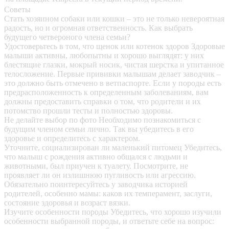
Советы
Стать хозяином собаки или кошки – это не только невероятная
радость, но и огромная ответственность. Как выбрать
будущего четвероного члена семьи?
Удостоверьтесь в том, что щенок или котенок здоров
Здоровые
малыши активны, любопытны и хорошо выглядят: у них
блестящие глазки, мокрый носик, чистая шерстка и упитанное
телосложение. Первые прививки малышам делает заводчик –
это должно быть отмечено в ветпаспорте. Если у породы есть
предрасположенность к определенным заболеваниям, вам
должны предоставить справки о том, что родители и их
потомство прошли тесты и полностью здоровы.
Не делайте выбор по фото
Необходимо познакомиться с
будущим членом семьи лично. Так вы убедитесь в его
здоровье и определитесь с характером.
Уточните, социализирован ли маленький питомец
Убедитесь,
что малыш с рождения активно общался с людьми и
животными, был приучен к туалету. Посмотрите, не
проявляет ли он излишнюю пугливость или агрессию.
Обязательно поинтересуйтесь у заводчика историей
родителей, особенно мамы: каков их темперамент, заслуги,
состояние здоровья и возраст вязки.
Изучите особенности породы
Убедитесь, что хорошо изучили
особенности выбранной породы, и ответьте себе на вопрос: