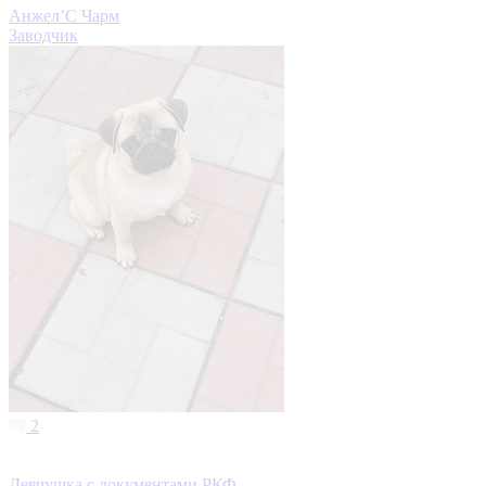
Анжел’С Чарм
Заводчик
2
Девчушка с документами РКФ