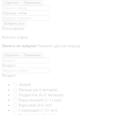
Сбросить
Применить
Породы собак
Выбрать все
Популярные
Каталог пород
Ничего не найдено
Укажите другую породу
Сбросить
Применить
Возраст
Возраст
Любой
Малыш (до 6 месяцев)
Подросток (6-11 месяцев)
Взрослеющий (1-3 года)
Взрослый (4-6 лет)
Стареющий (7-11 лет)