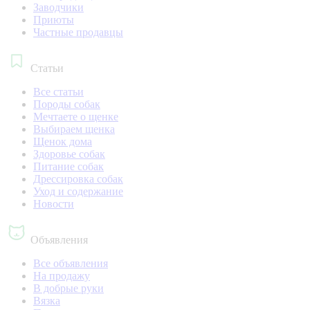
Заводчики
Приюты
Частные продавцы
Статьи
Все статьи
Породы собак
Мечтаете о щенке
Выбираем щенка
Щенок дома
Здоровье собак
Питание собак
Дрессировка собак
Уход и содержание
Новости
Объявления
Все объявления
На продажу
В добрые руки
Вязка