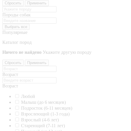
Сбросить
Применить
Породы собак
Выбрать все
Популярные
Каталог пород
Ничего не найдено
Укажите другую породу
Сбросить
Применить
Возраст
Возраст
Любой
Малыш (до 6 месяцев)
Подросток (6-11 месяцев)
Взрослеющий (1-3 года)
Взрослый (4-6 лет)
Стареющий (7-11 лет)