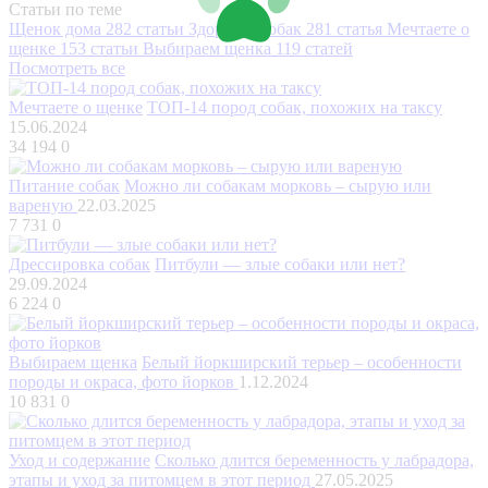
Статьи по теме
Щенок дома
282 статьи
Здоровье собак
281 статья
Мечтаете о
щенке
153 статьи
Выбираем щенка
119 статей
Посмотреть все
Мечтаете о щенке
ТОП-14 пород собак, похожих на таксу
15.06.2024
34 194
0
Питание собак
Можно ли собакам морковь – сырую или
вареную
22.03.2025
7 731
0
Дрессировка собак
Питбули — злые собаки или нет?
29.09.2024
6 224
0
Выбираем щенка
Белый йоркширский терьер – особенности
породы и окраса, фото йорков
1.12.2024
10 831
0
Уход и содержание
Сколько длится беременность у лабрадора,
этапы и уход за питомцем в этот период
27.05.2025