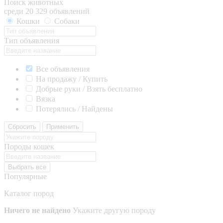
Поиск животных
среди 20 329 объявлений
Кошки
Собаки
Тип объявления
Все объявления
На продажу / Купить
Добрые руки / Взять бесплатно
Вязка
Потерялись / Найдены
Сбросить
Применить
Породы кошек
Выбрать все
Популярные
Каталог пород
Ничего не найдено
Укажите другую породу