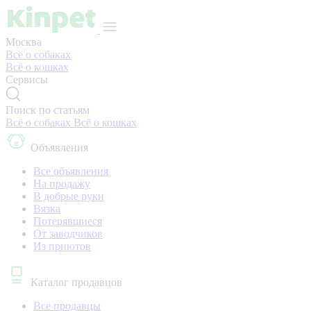
Москва
Всё о собаках
Всё о кошках
Сервисы
Поиск по статьям
Всё о собаках
Всё о кошках
Объявления
Все объявления
На продажу
В добрые руки
Вязка
Потерявшиеся
От заводчиков
Из приютов
Каталог продавцов
Все продавцы