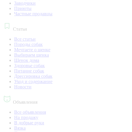
Заводчики
Приюты
Частные продавцы
Статьи
Все статьи
Породы собак
Мечтаете о щенке
Выбираем щенка
Щенок дома
Здоровье собак
Питание собак
Дрессировка собак
Уход и содержание
Новости
Объявления
Все объявления
На продажу
В добрые руки
Вязка