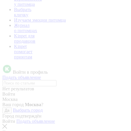
у питомца
Выбрать
кличку
Изучаем эмоции питомца
Журнал
о питомцах
Kinpet для
продавцов
Kinpet
помогает
приютам
Войти в профиль
Подать объявление
Нет результатов
Войти
Москва
Ваш город
Москва
?
Выбрать город
Да
Город подтверждён
Войти
Подать объявление