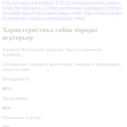
Есть причины для тревоги
ТОП-25 гипоаллергенных пород
собак
Желтая рвота у собаки: возможные причины и лечение
На какой день течки нужно вязать собаку
Как отучить собаку
от привычки писать на кровать или диван
Характеристика собак породы
ягдтерьер
Характер
Воспитание
Здоровье
Уход и содержание
Характер
Отношения с людьми и животными, повадки и темперамент,
жизнь в семье
Возбудимость
80%
Дружелюбие
60%
Отношение к детям