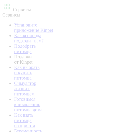
Сервисы
Сервисы
Установите
приложение Kinpet
Какая порода
подходит вам?
Подобрать
питомца
Подарки
от Kinpet
Как выбрать
и купить
питомца
Симулятор
жизни с
питомцем
Готовимся
к появлению
питомца дома
Как взять
питомца
из приюта
Беременность