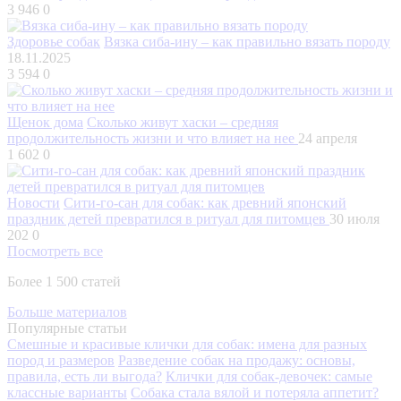
3 946
0
Здоровье собак
Вязка сиба-ину – как правильно вязать породу
18.11.2025
3 594
0
Щенок дома
Сколько живут хаски – средняя
продолжительность жизни и что влияет на нее
24 апреля
1 602
0
Новости
Сити-го-сан для собак: как древний японский
праздник детей превратился в ритуал для питомцев
30 июля
202
0
Посмотреть все
Более 1 500 статей
Больше материалов
Популярные статьи
Смешные и красивые клички для собак: имена для разных
пород и размеров
Разведение собак на продажу: основы,
правила, есть ли выгода?
Клички для собак-девочек: самые
классные варианты
Собака стала вялой и потеряла аппетит?