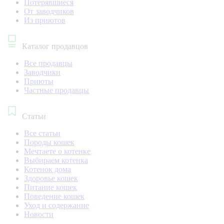
Потерявшиеся
От заводчиков
Из приютов
Каталог продавцов
Все продавцы
Заводчики
Приюты
Частные продавцы
Статьи
Все статьи
Породы кошек
Мечтаете о котенке
Выбираем котенка
Котенок дома
Здоровье кошек
Питание кошек
Поведение кошек
Уход и содержание
Новости