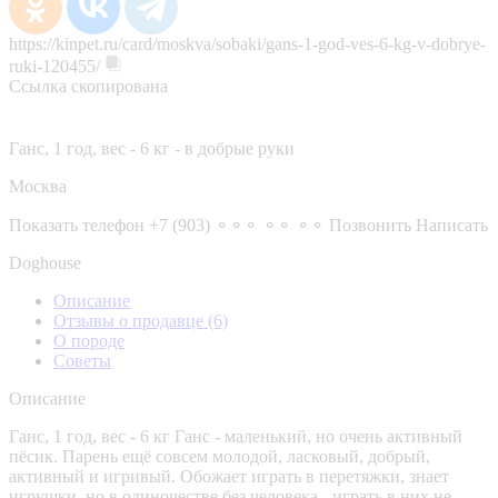
https://kinpet.ru/card/moskva/sobaki/gans-1-god-ves-6-kg-v-dobrye-
ruki-120455/
Ссылка скопирована
Ганс, 1 год, вес - 6 кг - в добрые руки
Москва
Показать телефон
+7 (903) ⚬⚬⚬ ⚬⚬ ⚬⚬
Позвонить
Написать
Doghouse
Описание
Отзывы о продавце
(6)
О породе
Советы
Описание
Ганс, 1 год, вес - 6 кг Ганс - маленький, но очень активный
пёсик. Парень ещё совсем молодой, ласковый, добрый,
активный и игривый. Обожает играть в перетяжки, знает
игрушки, но в одиночестве без человека - играть в них не