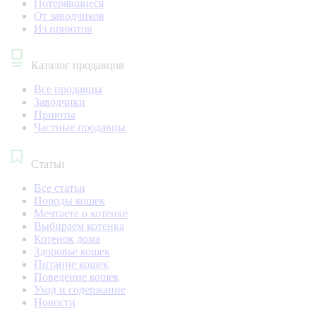
Потерявшиеся
От заводчиков
Из приютов
Каталог продавцов
Все продавцы
Заводчики
Приюты
Частные продавцы
Статьи
Все статьи
Породы кошек
Мечтаете о котенке
Выбираем котенка
Котенок дома
Здоровье кошек
Питание кошек
Поведение кошек
Уход и содержание
Новости