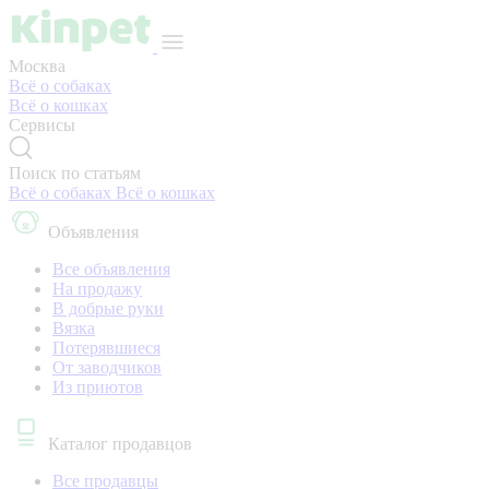
Москва
Всё о собаках
Всё о кошках
Сервисы
Поиск по статьям
Всё о собаках
Всё о кошках
Объявления
Все объявления
На продажу
В добрые руки
Вязка
Потерявшиеся
От заводчиков
Из приютов
Каталог продавцов
Все продавцы