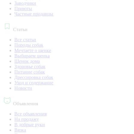
Заводчики
Приюты
Частные продавцы
Статьи
Все статьи
Породы собак
Мечтаете о щенке
Выбираем щенка
Щенок дома
Здоровье собак
Питание собак
Дрессировка собак
Уход и содержание
Новости
Объявления
Все объявления
На продажу
В добрые руки
Вязка