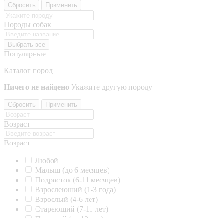
Сбросить
Применить
Породы собак
Выбрать все
Популярные
Каталог пород
Ничего не найдено
Укажите другую породу
Сбросить
Применить
Возраст
Возраст
Любой
Малыш (до 6 месяцев)
Подросток (6-11 месяцев)
Взрослеющий (1-3 года)
Взрослый (4-6 лет)
Стареющий (7-11 лет)