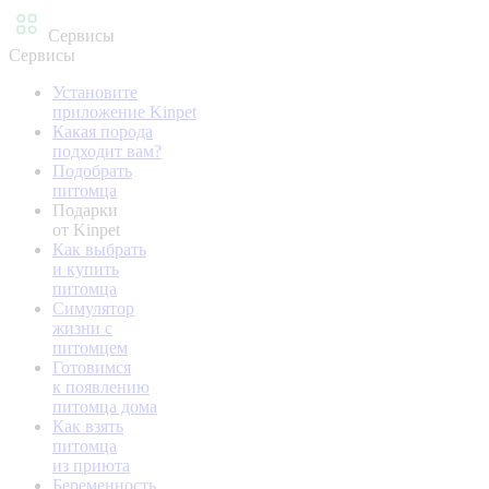
Сервисы
Сервисы
Установите
приложение Kinpet
Какая порода
подходит вам?
Подобрать
питомца
Подарки
от Kinpet
Как выбрать
и купить
питомца
Симулятор
жизни с
питомцем
Готовимся
к появлению
питомца дома
Как взять
питомца
из приюта
Беременность