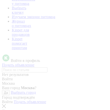
у питомца
Выбрать
кличку
Изучаем эмоции питомца
Журнал
о питомцах
Kinpet для
продавцов
Kinpet
помогает
приютам
Войти в профиль
Подать объявление
Нет результатов
Войти
Москва
Ваш город
Москва
?
Выбрать город
Да
Город подтверждён
Войти
Подать объявление