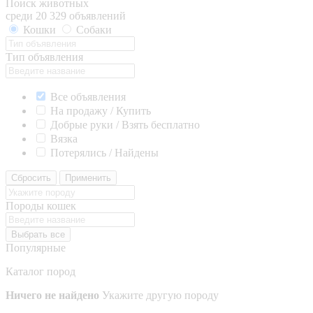
Поиск животных
среди 20 329 объявлений
Кошки
Собаки
Тип объявления
Все объявления
На продажу / Купить
Добрые руки / Взять бесплатно
Вязка
Потерялись / Найдены
Сбросить
Применить
Породы кошек
Выбрать все
Популярные
Каталог пород
Ничего не найдено
Укажите другую породу