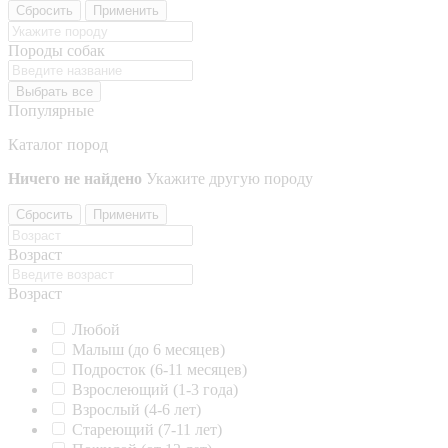
Сбросить
Применить
Породы собак
Выбрать все
Популярные
Каталог пород
Ничего не найдено
Укажите другую породу
Сбросить
Применить
Возраст
Возраст
Любой
Малыш (до 6 месяцев)
Подросток (6-11 месяцев)
Взрослеющий (1-3 года)
Взрослый (4-6 лет)
Стареющий (7-11 лет)