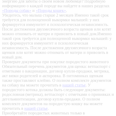
энергию для заботы о своем новом любимце? Подробную
информацию о каждой породе вы найдете в наших разделах
«Породы собак»
и
«Породы кошек»
.
Убедитесь, что малыш старше 2 месяцев
Именно такой срок
требуется для полноценной выкормки малышей: у них
формируется иммунитет и психологическая независимость.
После достижения двухмесячного возраста щенков или котят
можно отнимать от матери и привозить в новый дом.Именно
такой срок требуется для полноценной выкормки малышей: у
них формируется иммунитет и психологическая
независимость. После достижения двухмесячного возраста
щенков или котят можно отнимать от матери и привозить в
новый дом.
Проверьте документы при покупке породистого животного
Обязательный перечень документов для щенка: ветпаспорт с
отметками о вакцинации, договор купли-продажи, метрика,
акт вязки родителей и актировка. В питомниках щенкам
также проставляют клеймо. О полном комплекте документов
на собаку вы можете прочитать в
нашей статье
.
У
породистого котика должны быть следующие документы:
родословная (метрика), ветпаспорт с отметками о прививках и
дегельминтизации, договор купли-продажи. О полном
комплекте документов на породистую кошку вы можете
прочитать в
нашей статье
.
Приобретайте породистых животных только в