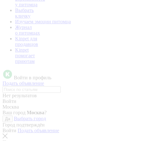
у питомца
Выбрать
кличку
Изучаем эмоции питомца
Журнал
о питомцах
Kinpet для
продавцов
Kinpet
помогает
приютам
Войти в профиль
Подать объявление
Нет результатов
Войти
Москва
Ваш город
Москва
?
Выбрать город
Да
Город подтверждён
Войти
Подать объявление