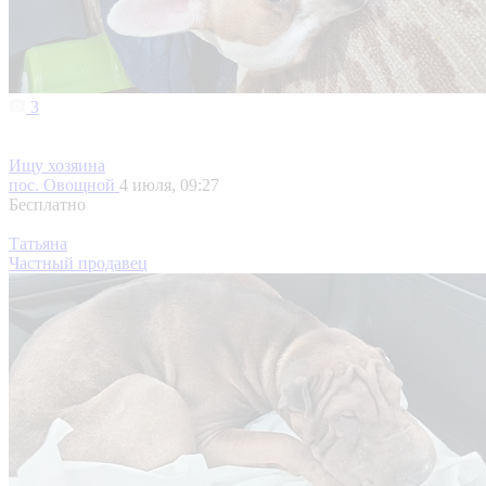
3
Ищу хозяина
пос. Овощной
4 июля, 09:27
Бесплатно
Татьяна
Частный продавец