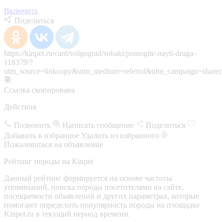
Включить
Поделиться
https://kinpet.ru/card/volgograd/sobaki/pomogite-nayti-druga-
118379/?
utm_source=linkcopy&utm_medium=referral&utm_campaign=sharec
Ссылка скопирована
Действия
Позвонить
Написать сообщение
Поделиться
Добавить в избранное
Удалить из избранного
Пожаловаться на объявление
Рейтинг породы на Kinpet
Данный рейтинг формируется на основе частоты
упоминаний, поиска породы посетителями на сайте,
посещаемости объявлений и других параметрах, которые
помогают определить популярность породы на площадке
Kinpet.ru в текущий период времени.