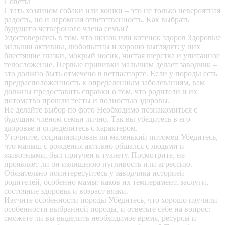
Советы
Стать хозяином собаки или кошки – это не только невероятная
радость, но и огромная ответственность. Как выбрать
будущего четвероного члена семьи?
Удостоверьтесь в том, что щенок или котенок здоров
Здоровые
малыши активны, любопытны и хорошо выглядят: у них
блестящие глазки, мокрый носик, чистая шерстка и упитанное
телосложение. Первые прививки малышам делает заводчик –
это должно быть отмечено в ветпаспорте. Если у породы есть
предрасположенность к определенным заболеваниям, вам
должны предоставить справки о том, что родители и их
потомство прошли тесты и полностью здоровы.
Не делайте выбор по фото
Необходимо познакомиться с
будущим членом семьи лично. Так вы убедитесь в его
здоровье и определитесь с характером.
Уточните, социализирован ли маленький питомец
Убедитесь,
что малыш с рождения активно общался с людьми и
животными, был приучен к туалету. Посмотрите, не
проявляет ли он излишнюю пугливость или агрессию.
Обязательно поинтересуйтесь у заводчика историей
родителей, особенно мамы: каков их темперамент, заслуги,
состояние здоровья и возраст вязки.
Изучите особенности породы
Убедитесь, что хорошо изучили
особенности выбранной породы, и ответьте себе на вопрос:
сможете ли вы выделить необходимое время, ресурсы и