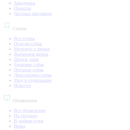
Заводчики
Приюты
Частные продавцы
Статьи
Все статьи
Породы собак
Мечтаете о щенке
Выбираем щенка
Щенок дома
Здоровье собак
Питание собак
Дрессировка собак
Уход и содержание
Новости
Объявления
Все объявления
На продажу
В добрые руки
Вязка