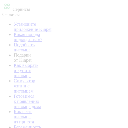
Сервисы
Сервисы
Установите
приложение Kinpet
Какая порода
подходит вам?
Подобрать
питомца
Подарки
от Kinpet
Как выбрать
и купить
питомца
Симулятор
жизни с
питомцем
Готовимся
к появлению
питомца дома
Как взять
питомца
из приюта
Беременность