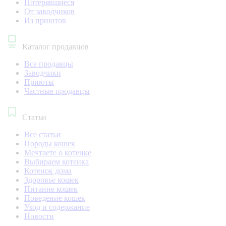
Потерявшиеся
От заводчиков
Из приютов
Каталог продавцов
Все продавцы
Заводчики
Приюты
Частные продавцы
Статьи
Все статьи
Породы кошек
Мечтаете о котенке
Выбираем котенка
Котенок дома
Здоровье кошек
Питание кошек
Поведение кошек
Уход и содержание
Новости