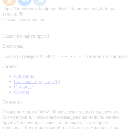
https://kinpet.ru/card/volgograd/sobaki/pomogite-nayti-druga-
118379/
Ссылка скопирована
Помогите найти друга!
Волгоград
Показать телефон
+7 (904) ⚬⚬⚬ ⚬⚬ ⚬⚬
Позвонить
Написать
Наталья
Описание
Отзывы о продавце
(0)
О породе
Советы
Описание
7 мая примерно в 9.00-9.30 из частного дома по адресу ул.
Коммунаров д. 4 сбежала бежевая девочка мопс по кличке
Бруни. Она очень ласковая, игривая, но в тоже время
трусливая. Бруни настоящий член семьи, компаньон. Спала