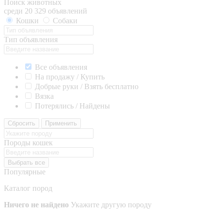
Поиск животных
среди 20 329 объявлений
Кошки
Собаки
Тип объявления
Все объявления
На продажу / Купить
Добрые руки / Взять бесплатно
Вязка
Потерялись / Найдены
Сбросить
Применить
Породы кошек
Выбрать все
Популярные
Каталог пород
Ничего не найдено
Укажите другую породу