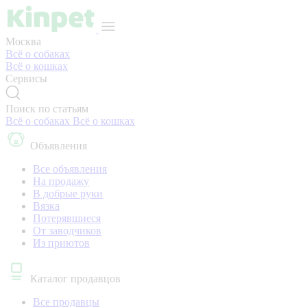
Москва
Всё о собаках
Всё о кошках
Сервисы
Поиск по статьям
Всё о собаках
Всё о кошках
Объявления
Все объявления
На продажу
В добрые руки
Вязка
Потерявшиеся
От заводчиков
Из приютов
Каталог продавцов
Все продавцы