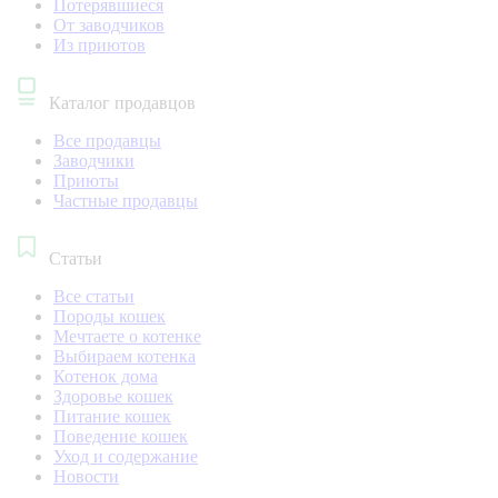
Потерявшиеся
От заводчиков
Из приютов
Каталог продавцов
Все продавцы
Заводчики
Приюты
Частные продавцы
Статьи
Все статьи
Породы кошек
Мечтаете о котенке
Выбираем котенка
Котенок дома
Здоровье кошек
Питание кошек
Поведение кошек
Уход и содержание
Новости