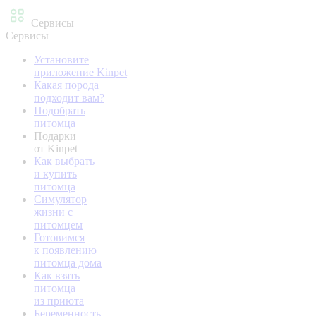
Сервисы
Сервисы
Установите
приложение Kinpet
Какая порода
подходит вам?
Подобрать
питомца
Подарки
от Kinpet
Как выбрать
и купить
питомца
Симулятор
жизни с
питомцем
Готовимся
к появлению
питомца дома
Как взять
питомца
из приюта
Беременность