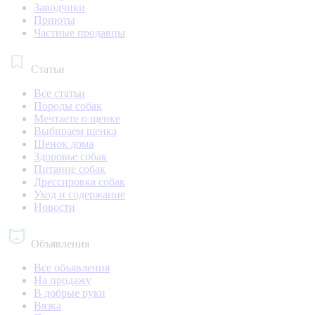
Заводчики
Приюты
Частные продавцы
Статьи
Все статьи
Породы собак
Мечтаете о щенке
Выбираем щенка
Щенок дома
Здоровье собак
Питание собак
Дрессировка собак
Уход и содержание
Новости
Объявления
Все объявления
На продажу
В добрые руки
Вязка