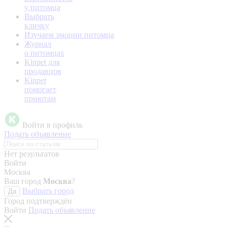
у питомца
Выбрать
кличку
Изучаем эмоции питомца
Журнал
о питомцах
Kinpet для
продавцов
Kinpet
помогает
приютам
Войти в профиль
Подать объявление
Нет результатов
Войти
Москва
Ваш город
Москва
?
Выбрать город
Да
Город подтверждён
Войти
Подать объявление