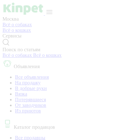
Москва
Всё о собаках
Всё о кошках
Сервисы
Поиск по статьям
Всё о собаках
Всё о кошках
Объявления
Все объявления
На продажу
В добрые руки
Вязка
Потерявшиеся
От заводчиков
Из приютов
Каталог продавцов
Все продавцы