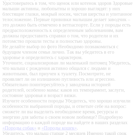
Удостоверьтесь в том, что щенок или котенок здоров
Здоровые
малыши активны, любопытны и хорошо выглядят: у них
блестящие глазки, мокрый носик, чистая шерстка и упитанное
телосложение. Первые прививки малышам делает заводчик –
это должно быть отмечено в ветпаспорте. Если у породы есть
предрасположенность к определенным заболеваниям, вам
должны предоставить справки о том, что родители и их
потомство прошли тесты и полностью здоровы.
Не делайте выбор по фото
Необходимо познакомиться с
будущим членом семьи лично. Так вы убедитесь в его
здоровье и определитесь с характером.
Уточните, социализирован ли маленький питомец
Убедитесь,
что малыш с рождения активно общался с людьми и
животными, был приучен к туалету. Посмотрите, не
проявляет ли он излишнюю пугливость или агрессию.
Обязательно поинтересуйтесь у заводчика историей
родителей, особенно мамы: каков их темперамент, заслуги,
состояние здоровья и возраст вязки.
Изучите особенности породы
Убедитесь, что хорошо изучили
особенности выбранной породы, и ответьте себе на вопрос:
сможете ли вы выделить необходимое время, ресурсы и
энергию для заботы о своем новом любимце? Подробную
информацию о каждой породе вы найдете в наших разделах
«Породы собак»
и
«Породы кошек»
.
Убедитесь, что малыш старше 2 месяцев
Именно такой срок