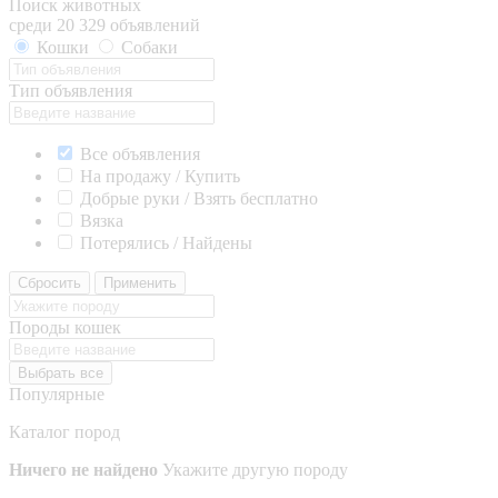
Поиск животных
среди 20 329 объявлений
Кошки
Собаки
Тип объявления
Все объявления
На продажу / Купить
Добрые руки / Взять бесплатно
Вязка
Потерялись / Найдены
Сбросить
Применить
Породы кошек
Выбрать все
Популярные
Каталог пород
Ничего не найдено
Укажите другую породу