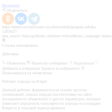
Включить
Поделиться
https://kinpet.ru/card/rostov-na-donu/sobaki/propala-sobaka-
128592/?
utm_source=linkcopy&utm_medium=referral&utm_campaign=sharec
Ссылка скопирована
Действия
Позвонить
Написать сообщение
Поделиться
Добавить в избранное
Удалить из избранного
Пожаловаться на объявление
Рейтинг породы на Kinpet
Данный рейтинг формируется на основе частоты
упоминаний, поиска породы посетителями на сайте,
посещаемости объявлений и других параметрах, которые
помогают определить популярность породы на площадке
Kinpet.ru в текущий период времени.