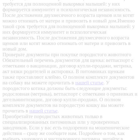
требуется для полноценной выкормки малышей: у них
формируется иммунитет и психологическая независимость.
После достижения двухмесячного возраста щенков или котят
можно отнимать от матери и привозить в новый дом.Именно
такой срок требуется для полноценной выкормки малышей: у
них формируется иммунитет и психологическая
независимость. После достижения двухмесячного возраста
щенков или котят можно отнимать от матери и привозить в
новый дом.
Проверьте документы при покупке породистого животного
Обязательный перечень документов для щенка: ветпаспорт с
отметками о вакцинации, договор купли-продажи, метрика,
акт вязки родителей и актировка. В питомниках щенкам
также проставляют клеймо. О полном комплекте документов
на собаку вы можете прочитать в
нашей статье
.
У
породистого котика должны быть следующие документы:
родословная (метрика), ветпаспорт с отметками о прививках и
дегельминтизации, договор купли-продажи. О полном
комплекте документов на породистую кошку вы можете
прочитать в
нашей статье
.
Приобретайте породистых животных только в
специализированных питомниках или у проверенных
заводчиков. Если у вас есть подозрения на мошеннические
действия – сразу же сообщите нам.
Подробнее о том, как
выбрать здорового и чистокровного питомца, читайте в