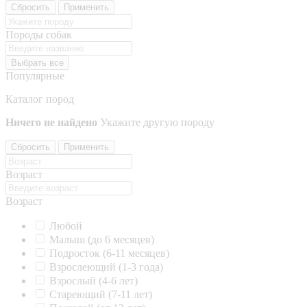
Сбросить
Применить
Породы собак
Выбрать все
Популярные
Каталог пород
Ничего не найдено
Укажите другую породу
Сбросить
Применить
Возраст
Возраст
Любой
Малыш (до 6 месяцев)
Подросток (6-11 месяцев)
Взрослеющий (1-3 года)
Взрослый (4-6 лет)
Стареющий (7-11 лет)