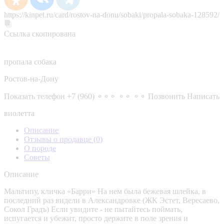
https://kinpet.ru/card/rostov-na-donu/sobaki/propala-sobaka-128592/
Ссылка скопирована
пропала собака
Ростов-на-Дону
Показать телефон
+7 (960) ⚬⚬⚬ ⚬⚬ ⚬⚬
Позвонить
Написать
виолетта
Описание
Отзывы о продавце
(0)
О породе
Советы
Описание
Мальтипу, кличка «Барри» На нем была бежевая шлейка, в
последний раз видели в Александровке (ЖК Эстет, Вересаево,
Сокол Градъ) Если увидите - не пытайтесь поймать,
испугается и убежит, просто держите в поле зрения и