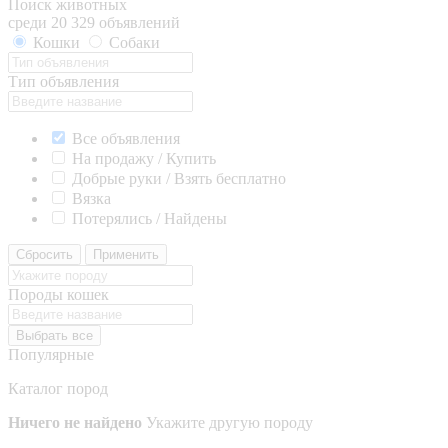
Поиск животных
среди 20 329 объявлений
Кошки
Собаки
Тип объявления
Все объявления
На продажу / Купить
Добрые руки / Взять бесплатно
Вязка
Потерялись / Найдены
Сбросить
Применить
Породы кошек
Выбрать все
Популярные
Каталог пород
Ничего не найдено
Укажите другую породу