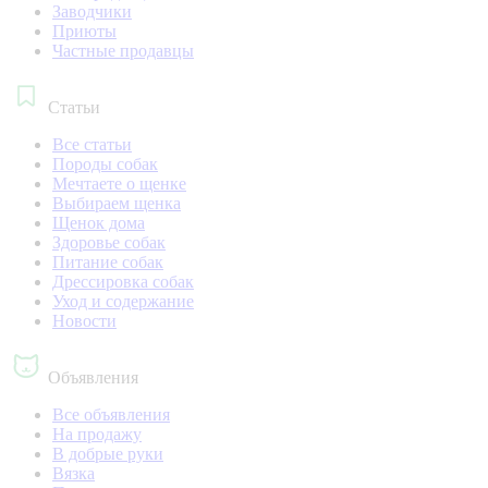
Заводчики
Приюты
Частные продавцы
Статьи
Все статьи
Породы собак
Мечтаете о щенке
Выбираем щенка
Щенок дома
Здоровье собак
Питание собак
Дрессировка собак
Уход и содержание
Новости
Объявления
Все объявления
На продажу
В добрые руки
Вязка