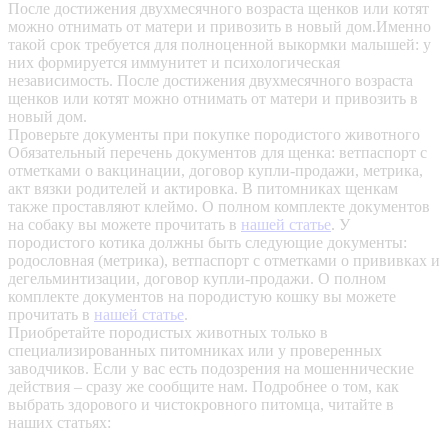
После достижения двухмесячного возраста щенков или котят
можно отнимать от матери и привозить в новый дом.Именно
такой срок требуется для полноценной выкормки малышей: у
них формируется иммунитет и психологическая
независимость. После достижения двухмесячного возраста
щенков или котят можно отнимать от матери и привозить в
новый дом.
Проверьте документы при покупке породистого животного
Обязательный перечень документов для щенка: ветпаспорт с
отметками о вакцинации, договор купли-продажи, метрика,
акт вязки родителей и актировка. В питомниках щенкам
также проставляют клеймо. О полном комплекте документов
на собаку вы можете прочитать в
нашей статье
.
У
породистого котика должны быть следующие документы:
родословная (метрика), ветпаспорт с отметками о прививках и
дегельминтизации, договор купли-продажи. О полном
комплекте документов на породистую кошку вы можете
прочитать в
нашей статье
.
Приобретайте породистых животных только в
специализированных питомниках или у проверенных
заводчиков. Если у вас есть подозрения на мошеннические
действия – сразу же сообщите нам.
Подробнее о том, как
выбрать здорового и чистокровного питомца, читайте в
наших статьях: