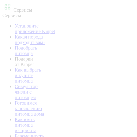
Сервисы
Сервисы
Установите
приложение Kinpet
Какая порода
подходит вам?
Подобрать
питомца
Подарки
от Kinpet
Как выбрать
и купить
питомца
Симулятор
жизни с
питомцем
Готовимся
к появлению
питомца дома
Как взять
питомца
из приюта
Беременность