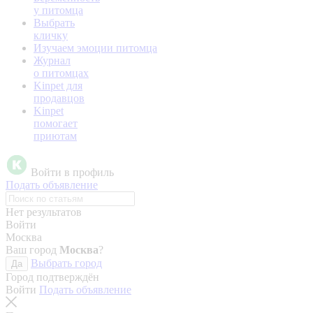
у питомца
Выбрать
кличку
Изучаем эмоции питомца
Журнал
о питомцах
Kinpet для
продавцов
Kinpet
помогает
приютам
Войти в профиль
Подать объявление
Нет результатов
Войти
Москва
Ваш город
Москва
?
Выбрать город
Да
Город подтверждён
Войти
Подать объявление