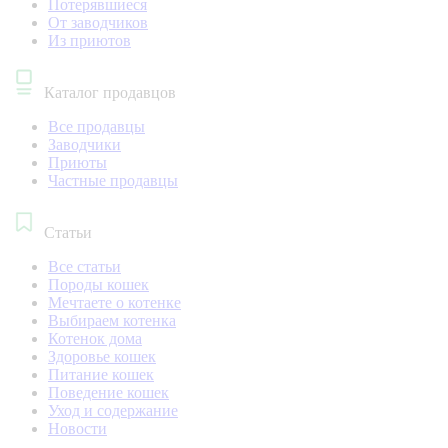
Потерявшиеся
От заводчиков
Из приютов
Каталог продавцов
Все продавцы
Заводчики
Приюты
Частные продавцы
Статьи
Все статьи
Породы кошек
Мечтаете о котенке
Выбираем котенка
Котенок дома
Здоровье кошек
Питание кошек
Поведение кошек
Уход и содержание
Новости