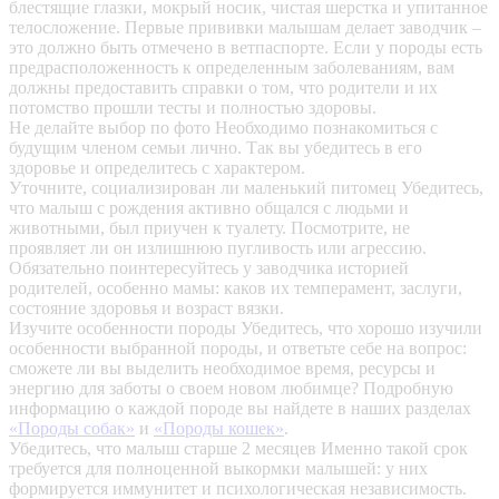
блестящие глазки, мокрый носик, чистая шерстка и упитанное
телосложение. Первые прививки малышам делает заводчик –
это должно быть отмечено в ветпаспорте. Если у породы есть
предрасположенность к определенным заболеваниям, вам
должны предоставить справки о том, что родители и их
потомство прошли тесты и полностью здоровы.
Не делайте выбор по фото
Необходимо познакомиться с
будущим членом семьи лично. Так вы убедитесь в его
здоровье и определитесь с характером.
Уточните, социализирован ли маленький питомец
Убедитесь,
что малыш с рождения активно общался с людьми и
животными, был приучен к туалету. Посмотрите, не
проявляет ли он излишнюю пугливость или агрессию.
Обязательно поинтересуйтесь у заводчика историей
родителей, особенно мамы: каков их темперамент, заслуги,
состояние здоровья и возраст вязки.
Изучите особенности породы
Убедитесь, что хорошо изучили
особенности выбранной породы, и ответьте себе на вопрос:
сможете ли вы выделить необходимое время, ресурсы и
энергию для заботы о своем новом любимце? Подробную
информацию о каждой породе вы найдете в наших разделах
«Породы собак»
и
«Породы кошек»
.
Убедитесь, что малыш старше 2 месяцев
Именно такой срок
требуется для полноценной выкормки малышей: у них
формируется иммунитет и психологическая независимость.