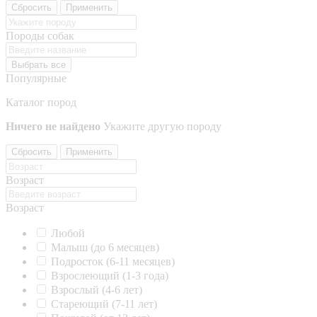
Сбросить
Применить
Породы собак
Выбрать все
Популярные
Каталог пород
Ничего не найдено
Укажите другую породу
Сбросить
Применить
Возраст
Возраст
Любой
Малыш (до 6 месяцев)
Подросток (6-11 месяцев)
Взрослеющий (1-3 года)
Взрослый (4-6 лет)
Стареющий (7-11 лет)