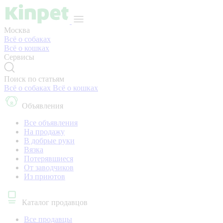
Москва
Всё о собаках
Всё о кошках
Сервисы
Поиск по статьям
Всё о собаках
Всё о кошках
Объявления
Все объявления
На продажу
В добрые руки
Вязка
Потерявшиеся
От заводчиков
Из приютов
Каталог продавцов
Все продавцы