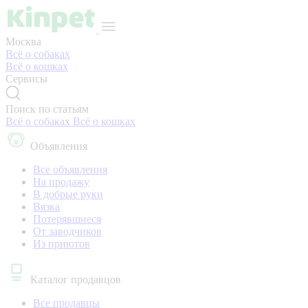
Москва
Всё о собаках
Всё о кошках
Сервисы
Поиск по статьям
Всё о собаках
Всё о кошках
Объявления
Все объявления
На продажу
В добрые руки
Вязка
Потерявшиеся
От заводчиков
Из приютов
Каталог продавцов
Все продавцы