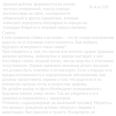
Данный рейтинг формируется на основе
№ 4 из 519
частоты упоминаний, поиска породы
посетителями на сайте, посещаемости
объявлений и других параметрах, которые
помогают определить популярность породы на
площадке Kinpet.ru в текущий период времени.
Советы
Стать хозяином собаки или кошки – это не только невероятная
радость, но и огромная ответственность. Как выбрать
будущего четвероного члена семьи?
Удостоверьтесь в том, что щенок или котенок здоров
Здоровые
малыши активны, любопытны и хорошо выглядят: у них
блестящие глазки, мокрый носик, чистая шерстка и упитанное
телосложение. Первые прививки малышам делает заводчик –
это должно быть отмечено в ветпаспорте. Если у породы есть
предрасположенность к определенным заболеваниям, вам
должны предоставить справки о том, что родители и их
потомство прошли тесты и полностью здоровы.
Не делайте выбор по фото
Необходимо познакомиться с
будущим членом семьи лично. Так вы убедитесь в его
здоровье и определитесь с характером.
Уточните, социализирован ли маленький питомец
Убедитесь,
что малыш с рождения активно общался с людьми и
животными, был приучен к туалету. Посмотрите, не