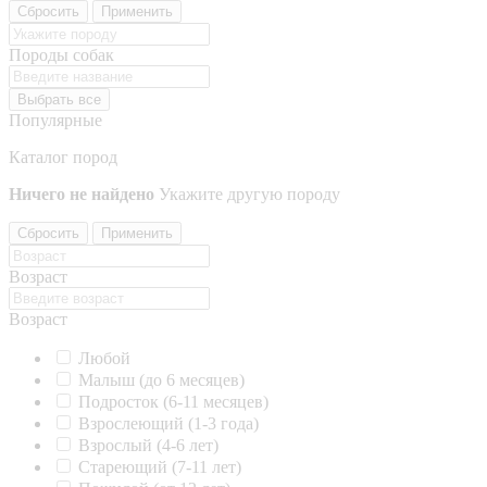
Сбросить
Применить
Породы собак
Выбрать все
Популярные
Каталог пород
Ничего не найдено
Укажите другую породу
Сбросить
Применить
Возраст
Возраст
Любой
Малыш (до 6 месяцев)
Подросток (6-11 месяцев)
Взрослеющий (1-3 года)
Взрослый (4-6 лет)
Стареющий (7-11 лет)