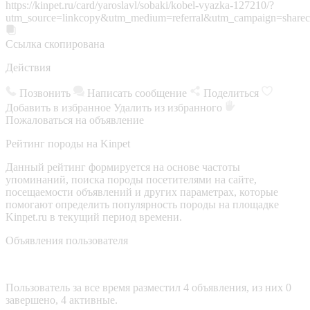
https://kinpet.ru/card/yaroslavl/sobaki/kobel-vyazka-127210/?
utm_source=linkcopy&utm_medium=referral&utm_campaign=sharec
Ссылка скопирована
Действия
Позвонить
Написать сообщение
Поделиться
Добавить в избранное
Удалить из избранного
Пожаловаться на объявление
Рейтинг породы на Kinpet
Данный рейтинг формируется на основе частоты
упоминаний, поиска породы посетителями на сайте,
посещаемости объявлений и других параметрах, которые
помогают определить популярность породы на площадке
Kinpet.ru в текущий период времени.
Объявления пользователя
Пользователь за все время разместил 4 объявления, из них 0
завершено, 4 активные.