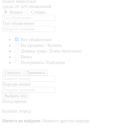
Поиск животных
среди 20 329 объявлений
Кошки
Собаки
Тип объявления
Все объявления
На продажу / Купить
Добрые руки / Взять бесплатно
Вязка
Потерялись / Найдены
Сбросить
Применить
Породы кошек
Выбрать все
Популярные
Каталог пород
Ничего не найдено
Укажите другую породу