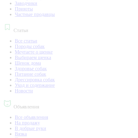
Заводчики
Приюты
Частные продавцы
Статьи
Все статьи
Породы собак
Мечтаете о щенке
Выбираем щенка
Щенок дома
Здоровье собак
Питание собак
Дрессировка собак
Уход и содержание
Новости
Объявления
Все объявления
На продажу
В добрые руки
Вязка