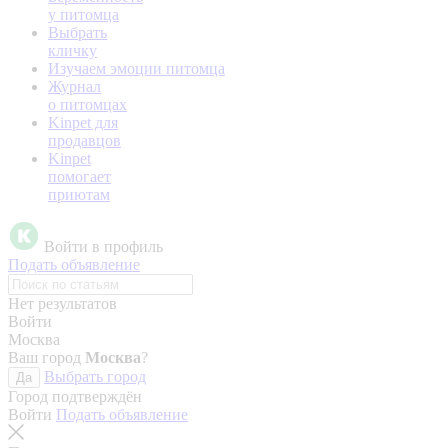
у питомца
Выбрать
кличку
Изучаем эмоции питомца
Журнал
о питомцах
Kinpet для
продавцов
Kinpet
помогает
приютам
Войти в профиль
Подать объявление
Нет результатов
Войти
Москва
Ваш город
Москва
?
Выбрать город
Да
Город подтверждён
Войти
Подать объявление