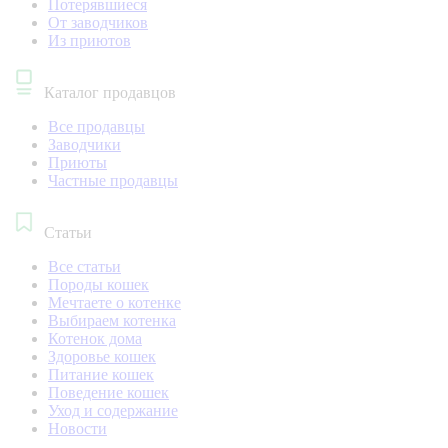
Потерявшиеся
От заводчиков
Из приютов
Каталог продавцов
Все продавцы
Заводчики
Приюты
Частные продавцы
Статьи
Все статьи
Породы кошек
Мечтаете о котенке
Выбираем котенка
Котенок дома
Здоровье кошек
Питание кошек
Поведение кошек
Уход и содержание
Новости