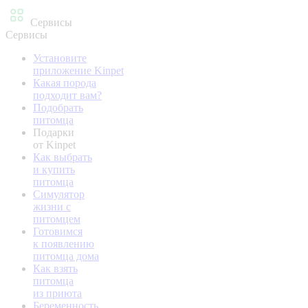
Сервисы
Сервисы
Установите
приложение Kinpet
Какая порода
подходит вам?
Подобрать
питомца
Подарки
от Kinpet
Как выбрать
и купить
питомца
Симулятор
жизни с
питомцем
Готовимся
к появлению
питомца дома
Как взять
питомца
из приюта
Беременность