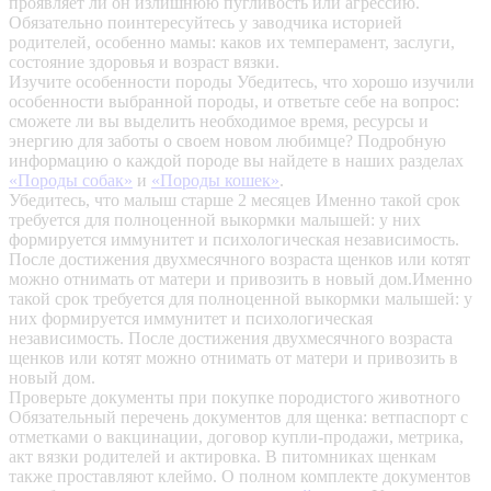
проявляет ли он излишнюю пугливость или агрессию.
Обязательно поинтересуйтесь у заводчика историей
родителей, особенно мамы: каков их темперамент, заслуги,
состояние здоровья и возраст вязки.
Изучите особенности породы
Убедитесь, что хорошо изучили
особенности выбранной породы, и ответьте себе на вопрос:
сможете ли вы выделить необходимое время, ресурсы и
энергию для заботы о своем новом любимце? Подробную
информацию о каждой породе вы найдете в наших разделах
«Породы собак»
и
«Породы кошек»
.
Убедитесь, что малыш старше 2 месяцев
Именно такой срок
требуется для полноценной выкормки малышей: у них
формируется иммунитет и психологическая независимость.
После достижения двухмесячного возраста щенков или котят
можно отнимать от матери и привозить в новый дом.Именно
такой срок требуется для полноценной выкормки малышей: у
них формируется иммунитет и психологическая
независимость. После достижения двухмесячного возраста
щенков или котят можно отнимать от матери и привозить в
новый дом.
Проверьте документы при покупке породистого животного
Обязательный перечень документов для щенка: ветпаспорт с
отметками о вакцинации, договор купли-продажи, метрика,
акт вязки родителей и актировка. В питомниках щенкам
также проставляют клеймо. О полном комплекте документов