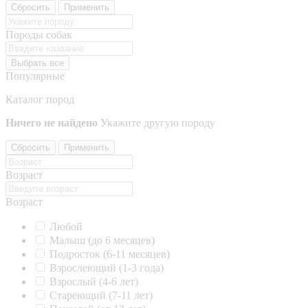
Сбросить
Применить
Породы собак
Выбрать все
Популярные
Каталог пород
Ничего не найдено
Укажите другую породу
Сбросить
Применить
Возраст
Возраст
Любой
Малыш (до 6 месяцев)
Подросток (6-11 месяцев)
Взрослеющий (1-3 года)
Взрослый (4-6 лет)
Стареющий (7-11 лет)