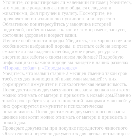
Уточните, социализирован ли маленький питомец
Убедитесь,
что малыш с рождения активно общался с людьми и
животными, был приучен к туалету. Посмотрите, не
проявляет ли он излишнюю пугливость или агрессию.
Обязательно поинтересуйтесь у заводчика историей
родителей, особенно мамы: каков их темперамент, заслуги,
состояние здоровья и возраст вязки.
Изучите особенности породы
Убедитесь, что хорошо изучили
особенности выбранной породы, и ответьте себе на вопрос:
сможете ли вы выделить необходимое время, ресурсы и
энергию для заботы о своем новом любимце? Подробную
информацию о каждой породе вы найдете в наших разделах
«Породы собак»
и
«Породы кошек»
.
Убедитесь, что малыш старше 2 месяцев
Именно такой срок
требуется для полноценной выкормки малышей: у них
формируется иммунитет и психологическая независимость.
После достижения двухмесячного возраста щенков или котят
можно отнимать от матери и привозить в новый дом.Именно
такой срок требуется для полноценной выкормки малышей: у
них формируется иммунитет и психологическая
независимость. После достижения двухмесячного возраста
щенков или котят можно отнимать от матери и привозить в
новый дом.
Проверьте документы при покупке породистого животного
Обязательный перечень документов для щенка: ветпаспорт с