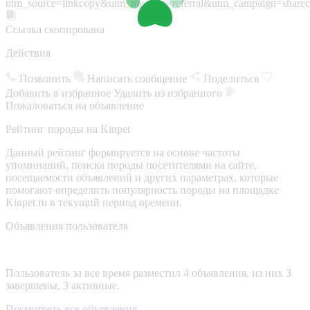
utm_source=linkcopy&utm_medium=referral&utm_campaign=sharec
Ссылка скопирована
Действия
Позвонить
Написать сообщение
Поделиться
Добавить в избранное
Удалить из избранного
Пожаловаться на объявление
Рейтинг породы на Kinpet
Данный рейтинг формируется на основе частоты
упоминаний, поиска породы посетителями на сайте,
посещаемости объявлений и других параметрах, которые
помогают определить популярность породы на площадке
Kinpet.ru в текущий период времени.
Объявления пользователя
Пользователь за все время разместил 4 объявления, из них 3
завершены, 3 активные.
Посмотреть все объявления