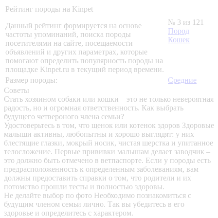
Рейтинг породы на Kinpet
№ 3 из 121
Данный рейтинг формируется на основе
Пород
частоты упоминаний, поиска породы
Кошек
посетителями на сайте, посещаемости
объявлений и других параметрах, которые
помогают определить популярность породы на
площадке Kinpet.ru в текущий период времени.
Размер породы:
Средние
Советы
Стать хозяином собаки или кошки – это не только невероятная
радость, но и огромная ответственность. Как выбрать
будущего четвероного члена семьи?
Удостоверьтесь в том, что щенок или котенок здоров
Здоровые
малыши активны, любопытны и хорошо выглядят: у них
блестящие глазки, мокрый носик, чистая шерстка и упитанное
телосложение. Первые прививки малышам делает заводчик –
это должно быть отмечено в ветпаспорте. Если у породы есть
предрасположенность к определенным заболеваниям, вам
должны предоставить справки о том, что родители и их
потомство прошли тесты и полностью здоровы.
Не делайте выбор по фото
Необходимо познакомиться с
будущим членом семьи лично. Так вы убедитесь в его
здоровье и определитесь с характером.