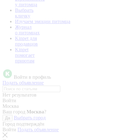
у питомца
Выбрать
кличку
Изучаем эмоции питомца
Журнал
о питомцах
Kinpet для
продавцов
Kinpet
помогает
приютам
Войти в профиль
Подать объявление
Нет результатов
Войти
Москва
Ваш город
Москва
?
Выбрать город
Да
Город подтверждён
Войти
Подать объявление