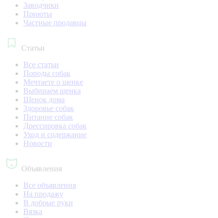
Заводчики
Приюты
Частные продавцы
Статьи
Все статьи
Породы собак
Мечтаете о щенке
Выбираем щенка
Щенок дома
Здоровье собак
Питание собак
Дрессировка собак
Уход и содержание
Новости
Объявления
Все объявления
На продажу
В добрые руки
Вязка