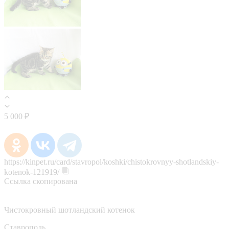
5 000 ₽
https://kinpet.ru/card/stavropol/koshki/chistokrovnyy-shotlandskiy-
kotenok-121919/
Ссылка скопирована
Чистокровный шотландский котенок
Ставрополь