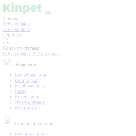
Москва
Всё о собаках
Всё о кошках
Сервисы
Поиск по статьям
Всё о собаках
Всё о кошках
Объявления
Все объявления
На продажу
В добрые руки
Вязка
Потерявшиеся
От заводчиков
Из приютов
Каталог продавцов
Все продавцы