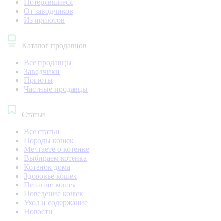
Потерявшиеся
От заводчиков
Из приютов
Каталог продавцов
Все продавцы
Заводчики
Приюты
Частные продавцы
Статьи
Все статьи
Породы кошек
Мечтаете о котенке
Выбираем котенка
Котенок дома
Здоровье кошек
Питание кошек
Поведение кошек
Уход и содержание
Новости