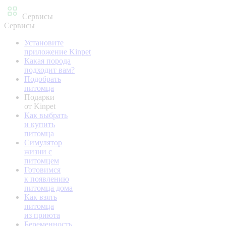
Сервисы
Сервисы
Установите
приложение Kinpet
Какая порода
подходит вам?
Подобрать
питомца
Подарки
от Kinpet
Как выбрать
и купить
питомца
Симулятор
жизни с
питомцем
Готовимся
к появлению
питомца дома
Как взять
питомца
из приюта
Беременность