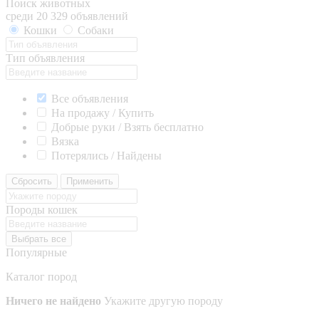
Поиск животных
среди 20 329 объявлений
Кошки
Собаки
Тип объявления
Все объявления
На продажу / Купить
Добрые руки / Взять бесплатно
Вязка
Потерялись / Найдены
Сбросить
Применить
Породы кошек
Выбрать все
Популярные
Каталог пород
Ничего не найдено
Укажите другую породу