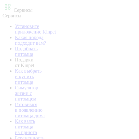
Сервисы
Сервисы
Установите
приложение Kinpet
Какая порода
подходит вам?
Подобрать
питомца
Подарки
от Kinpet
Как выбрать
и купить
питомца
Симулятор
жизни с
питомцем
Готовимся
к появлению
питомца дома
Как взять
питомца
из приюта
Беременность