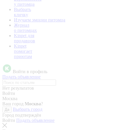
у питомца
Выбрать
кличку
Изучаем эмоции питомца
Журнал
о питомцах
Kinpet для
продавцов
Kinpet
помогает
приютам
Войти в профиль
Подать объявление
Нет результатов
Войти
Москва
Ваш город
Москва
?
Выбрать город
Да
Город подтверждён
Войти
Подать объявление