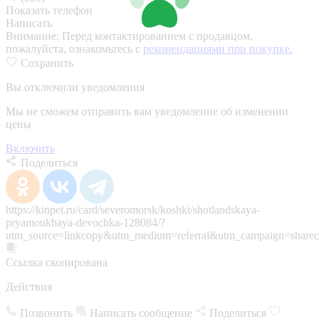
Показать телефон
Написать
Внимание:
Перед контактированием с продавцом,
пожалуйста, ознакомьтесь с
рекомендациями при покупке.
Сохранить
Вы отключили уведомления
Мы не сможем отправить вам уведомление об изменении
цены
Включить
Поделиться
https://kinpet.ru/card/severomorsk/koshki/shotlandskaya-
pryamoukhaya-devochka-128084/?
utm_source=linkcopy&utm_medium=referral&utm_campaign=sharec
Ссылка скопирована
Действия
Позвонить
Написать сообщение
Поделиться