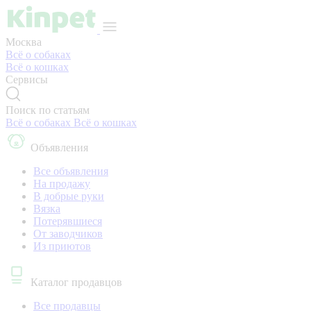
Москва
Всё о собаках
Всё о кошках
Сервисы
Поиск по статьям
Всё о собаках
Всё о кошках
Объявления
Все объявления
На продажу
В добрые руки
Вязка
Потерявшиеся
От заводчиков
Из приютов
Каталог продавцов
Все продавцы