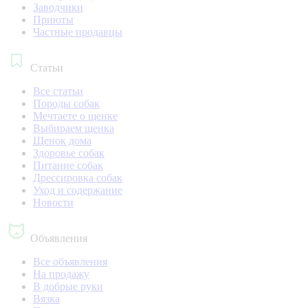
Заводчики
Приюты
Частные продавцы
Статьи
Все статьи
Породы собак
Мечтаете о щенке
Выбираем щенка
Щенок дома
Здоровье собак
Питание собак
Дрессировка собак
Уход и содержание
Новости
Объявления
Все объявления
На продажу
В добрые руки
Вязка