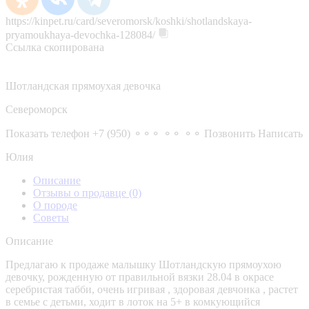
https://kinpet.ru/card/severomorsk/koshki/shotlandskaya-
pryamoukhaya-devochka-128084/
Ссылка скопирована
Шотландская прямоухая девочка
Североморск
Показать телефон
+7 (950) ⚬⚬⚬ ⚬⚬ ⚬⚬
Позвонить
Написать
Юлия
Описание
Отзывы о продавце
(0)
О породе
Советы
Описание
Предлагаю к продаже малышку Шотландскую прямоухою
девочку, рожденную от правильной вязки 28.04 в окрасе
серебристая табби, очень игривая , здоровая девчонка , растет
в семье с детьми, ходит в лоток на 5+ в комкующийся