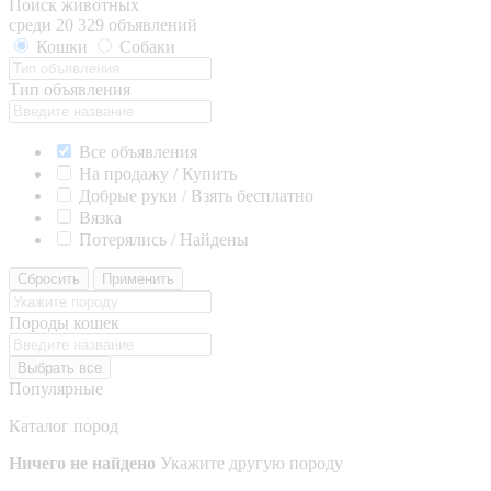
Поиск животных
среди 20 329 объявлений
Кошки
Собаки
Тип объявления
Все объявления
На продажу / Купить
Добрые руки / Взять бесплатно
Вязка
Потерялись / Найдены
Сбросить
Применить
Породы кошек
Выбрать все
Популярные
Каталог пород
Ничего не найдено
Укажите другую породу