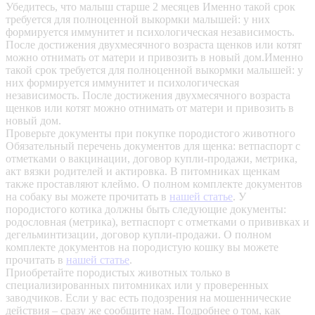
Убедитесь, что малыш старше 2 месяцев
Именно такой срок
требуется для полноценной выкормки малышей: у них
формируется иммунитет и психологическая независимость.
После достижения двухмесячного возраста щенков или котят
можно отнимать от матери и привозить в новый дом.Именно
такой срок требуется для полноценной выкормки малышей: у
них формируется иммунитет и психологическая
независимость. После достижения двухмесячного возраста
щенков или котят можно отнимать от матери и привозить в
новый дом.
Проверьте документы при покупке породистого животного
Обязательный перечень документов для щенка: ветпаспорт с
отметками о вакцинации, договор купли-продажи, метрика,
акт вязки родителей и актировка. В питомниках щенкам
также проставляют клеймо. О полном комплекте документов
на собаку вы можете прочитать в
нашей статье
.
У
породистого котика должны быть следующие документы:
родословная (метрика), ветпаспорт с отметками о прививках и
дегельминтизации, договор купли-продажи. О полном
комплекте документов на породистую кошку вы можете
прочитать в
нашей статье
.
Приобретайте породистых животных только в
специализированных питомниках или у проверенных
заводчиков. Если у вас есть подозрения на мошеннические
действия – сразу же сообщите нам.
Подробнее о том, как