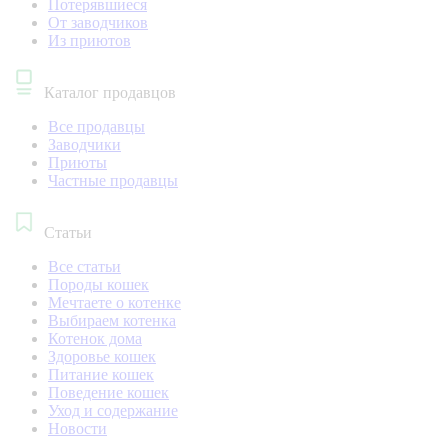
Потерявшиеся
От заводчиков
Из приютов
Каталог продавцов
Все продавцы
Заводчики
Приюты
Частные продавцы
Статьи
Все статьи
Породы кошек
Мечтаете о котенке
Выбираем котенка
Котенок дома
Здоровье кошек
Питание кошек
Поведение кошек
Уход и содержание
Новости