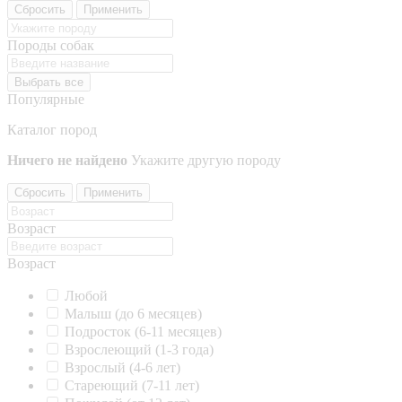
Сбросить
Применить
Породы собак
Выбрать все
Популярные
Каталог пород
Ничего не найдено
Укажите другую породу
Сбросить
Применить
Возраст
Возраст
Любой
Малыш (до 6 месяцев)
Подросток (6-11 месяцев)
Взрослеющий (1-3 года)
Взрослый (4-6 лет)
Стареющий (7-11 лет)