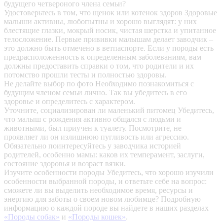
будущего четвероного члена семьи?
Удостоверьтесь в том, что щенок или котенок здоров
Здоровые
малыши активны, любопытны и хорошо выглядят: у них
блестящие глазки, мокрый носик, чистая шерстка и упитанное
телосложение. Первые прививки малышам делает заводчик –
это должно быть отмечено в ветпаспорте. Если у породы есть
предрасположенность к определенным заболеваниям, вам
должны предоставить справки о том, что родители и их
потомство прошли тесты и полностью здоровы.
Не делайте выбор по фото
Необходимо познакомиться с
будущим членом семьи лично. Так вы убедитесь в его
здоровье и определитесь с характером.
Уточните, социализирован ли маленький питомец
Убедитесь,
что малыш с рождения активно общался с людьми и
животными, был приучен к туалету. Посмотрите, не
проявляет ли он излишнюю пугливость или агрессию.
Обязательно поинтересуйтесь у заводчика историей
родителей, особенно мамы: каков их темперамент, заслуги,
состояние здоровья и возраст вязки.
Изучите особенности породы
Убедитесь, что хорошо изучили
особенности выбранной породы, и ответьте себе на вопрос:
сможете ли вы выделить необходимое время, ресурсы и
энергию для заботы о своем новом любимце? Подробную
информацию о каждой породе вы найдете в наших разделах
«Породы собак»
и
«Породы кошек»
.