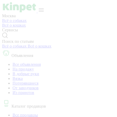
Москва
Всё о собаках
Всё о кошках
Сервисы
Поиск по статьям
Всё о собаках
Всё о кошках
Объявления
Все объявления
На продажу
В добрые руки
Вязка
Потерявшиеся
От заводчиков
Из приютов
Каталог продавцов
Все продавцы