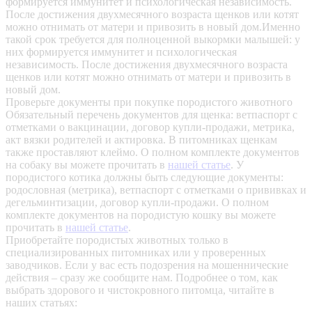
формируется иммунитет и психологическая независимость.
После достижения двухмесячного возраста щенков или котят
можно отнимать от матери и привозить в новый дом.Именно
такой срок требуется для полноценной выкормки малышей: у
них формируется иммунитет и психологическая
независимость. После достижения двухмесячного возраста
щенков или котят можно отнимать от матери и привозить в
новый дом.
Проверьте документы при покупке породистого животного
Обязательный перечень документов для щенка: ветпаспорт с
отметками о вакцинации, договор купли-продажи, метрика,
акт вязки родителей и актировка. В питомниках щенкам
также проставляют клеймо. О полном комплекте документов
на собаку вы можете прочитать в
нашей статье
.
У
породистого котика должны быть следующие документы:
родословная (метрика), ветпаспорт с отметками о прививках и
дегельминтизации, договор купли-продажи. О полном
комплекте документов на породистую кошку вы можете
прочитать в
нашей статье
.
Приобретайте породистых животных только в
специализированных питомниках или у проверенных
заводчиков. Если у вас есть подозрения на мошеннические
действия – сразу же сообщите нам.
Подробнее о том, как
выбрать здорового и чистокровного питомца, читайте в
наших статьях: