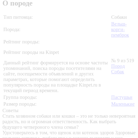
О породе
Тип питомца:
Собаки
Вельш-
Порода:
корги-
пемброк
Рейтинг породы:
Рейтинг породы на Kinpet
№ 9 из 519
Данный рейтинг формируется на основе частоты
Пород
упоминаний, поиска породы посетителями на
Собак
сайте, посещаемости объявлений и других
параметрах, которые помогают определить
популярность породы на площадке Kinpet.ru в
текущий период времени.
Группа породы:
Пастушьи
Размер породы:
Маленькие
Советы
Стать хозяином собаки или кошки – это не только невероятная
радость, но и огромная ответственность. Как выбрать
будущего четвероного члена семьи?
Удостоверьтесь в том, что щенок или котенок здоров
Здоровые