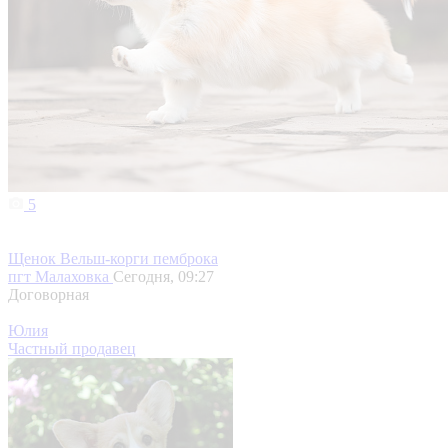
5
Щенок Вельш-корги пемброка
пгт Малаховка
Сегодня, 09:27
Договорная
Юлия
Частный продавец