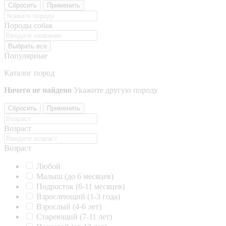
Сбросить
Применить
Породы собак
Выбрать все
Популярные
Каталог пород
Ничего не найдено
Укажите другую породу
Сбросить
Применить
Возраст
Возраст
Любой
Малыш (до 6 месяцев)
Подросток (6-11 месяцев)
Взрослеющий (1-3 года)
Взрослый (4-6 лет)
Стареющий (7-11 лет)