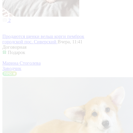
2
Продаются щенки вельш корги пемброк
городской пос. Сиверский
Вчера, 11:41
Договорная
Подарок
Марина Стоголева
Заводчик