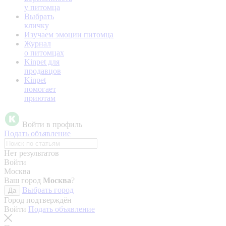
у питомца
Выбрать
кличку
Изучаем эмоции питомца
Журнал
о питомцах
Kinpet для
продавцов
Kinpet
помогает
приютам
Войти в профиль
Подать объявление
Нет результатов
Войти
Москва
Ваш город
Москва
?
Выбрать город
Да
Город подтверждён
Войти
Подать объявление