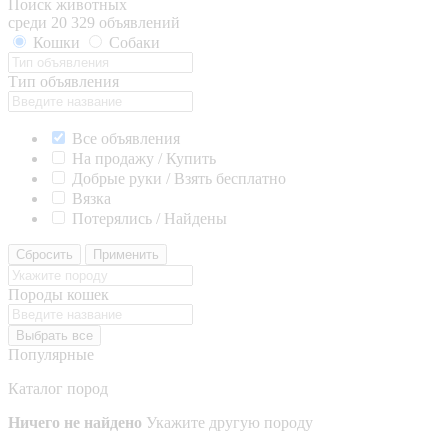
Поиск животных
среди 20 329 объявлений
Кошки
Собаки
Тип объявления
Все объявления
На продажу / Купить
Добрые руки / Взять бесплатно
Вязка
Потерялись / Найдены
Сбросить
Применить
Породы кошек
Выбрать все
Популярные
Каталог пород
Ничего не найдено
Укажите другую породу