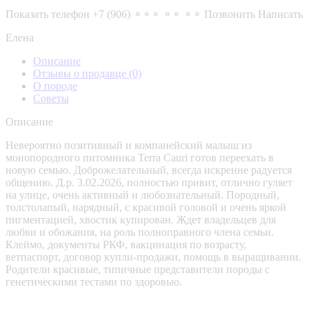
Показать телефон
+7 (906) ⚬⚬⚬ ⚬⚬ ⚬⚬
Позвонить
Написать
Елена
Описание
Отзывы о продавце
(0)
О породе
Советы
Описание
Невероятно позитивный и компанейский малыш из
монопородного питомника Terra Cauri готов переехать в
новую семью. Доброжелательный, всегда искренне радуется
общению. Д.р. 3.02.2026, полностью привит, отлично гуляет
на улице, очень активный и любознательный. Породный,
толстолапый, нарядный, с красивой головой и очень яркой
пигментацией, хвостик купирован. Ждет владельцев для
любви и обожания, на роль полноправного члена семьи.
Клеймо, документы РКФ, вакцинация по возрасту,
ветпаспорт, договор купли-продажи, помощь в выращивании.
Родители красивые, типичные представители породы с
генетическими тестами по здоровью.