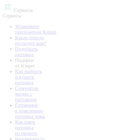
Сервисы
Сервисы
Установите
приложение Kinpet
Какая порода
подходит вам?
Подобрать
питомца
Подарки
от Kinpet
Как выбрать
и купить
питомца
Симулятор
жизни с
питомцем
Готовимся
к появлению
питомца дома
Как взять
питомца
из приюта
Беременность