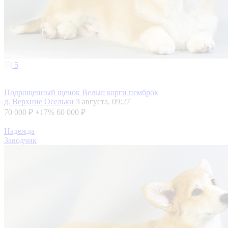
5
Подрощенный щенок Вельш корги пемброк
д. Верхние Осельки
3 августа, 09:27
70 000 ₽
+17%
60 000 ₽
Надежда
Заводчик