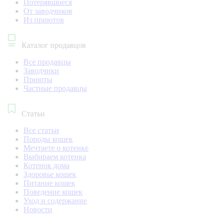
Потерявшиеся
От заводчиков
Из приютов
Каталог продавцов
Все продавцы
Заводчики
Приюты
Частные продавцы
Статьи
Все статьи
Породы кошек
Мечтаете о котенке
Выбираем котенка
Котенок дома
Здоровье кошек
Питание кошек
Поведение кошек
Уход и содержание
Новости