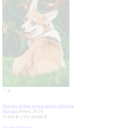
6
Продам щенка вельш корги пемброк
Москва
Вчера, 20:14
35 000 ₽
-13%
40 000 ₽
Лидия Зуйкова