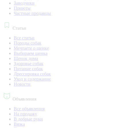
Заводчики
Приюты
Частные продавцы
Статьи
Все статьи
Породы собак
Мечтаете о щенке
Выбираем щенка
Щенок дома
Здоровье собак
Питание собак
Дрессировка собак
Уход и содержание
Новости
Объявления
Все объявления
На продажу
В добрые руки
Вязка