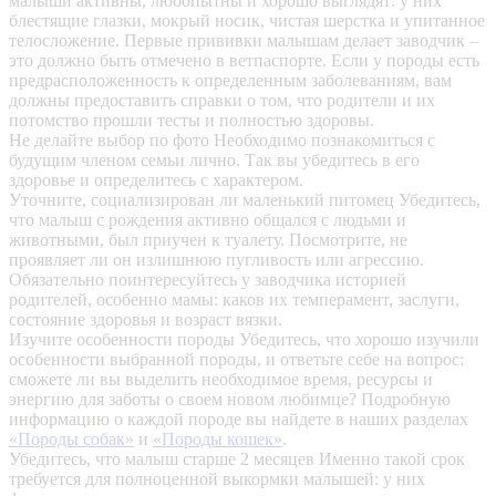
малыши активны, любопытны и хорошо выглядят: у них
блестящие глазки, мокрый носик, чистая шерстка и упитанное
телосложение. Первые прививки малышам делает заводчик –
это должно быть отмечено в ветпаспорте. Если у породы есть
предрасположенность к определенным заболеваниям, вам
должны предоставить справки о том, что родители и их
потомство прошли тесты и полностью здоровы.
Не делайте выбор по фото
Необходимо познакомиться с
будущим членом семьи лично. Так вы убедитесь в его
здоровье и определитесь с характером.
Уточните, социализирован ли маленький питомец
Убедитесь,
что малыш с рождения активно общался с людьми и
животными, был приучен к туалету. Посмотрите, не
проявляет ли он излишнюю пугливость или агрессию.
Обязательно поинтересуйтесь у заводчика историей
родителей, особенно мамы: каков их темперамент, заслуги,
состояние здоровья и возраст вязки.
Изучите особенности породы
Убедитесь, что хорошо изучили
особенности выбранной породы, и ответьте себе на вопрос:
сможете ли вы выделить необходимое время, ресурсы и
энергию для заботы о своем новом любимце? Подробную
информацию о каждой породе вы найдете в наших разделах
«Породы собак»
и
«Породы кошек»
.
Убедитесь, что малыш старше 2 месяцев
Именно такой срок
требуется для полноценной выкормки малышей: у них