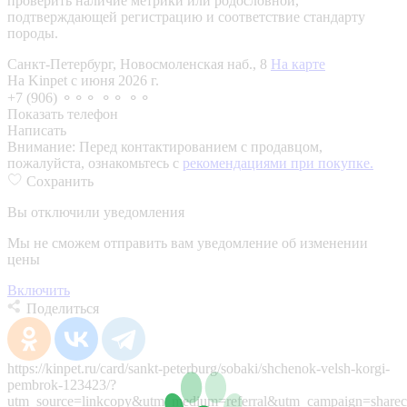
проверить наличие метрики или родословной,
подтверждающей регистрацию и соответствие стандарту
породы.
Санкт-Петербург, Новосмоленская наб., 8
На карте
На Kinpet c июня 2026 г.
+7 (906) ⚬⚬⚬ ⚬⚬ ⚬⚬
Показать телефон
Написать
Внимание:
Перед контактированием с продавцом,
пожалуйста, ознакомьтесь с
рекомендациями при покупке.
Сохранить
Вы отключили уведомления
Мы не сможем отправить вам уведомление об изменении
цены
Включить
Поделиться
https://kinpet.ru/card/sankt-peterburg/sobaki/shchenok-velsh-korgi-
pembrok-123423/?
utm_source=linkcopy&utm_medium=referral&utm_campaign=sharec