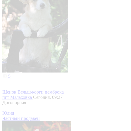
5
Щенок Вельш-корги пемброка
пгт Малаховка
Сегодня, 09:27
Договорная
Юлия
Частный продавец