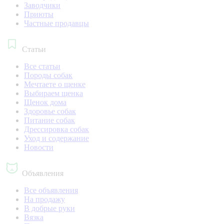
Заводчики
Приюты
Частные продавцы
Статьи
Все статьи
Породы собак
Мечтаете о щенке
Выбираем щенка
Щенок дома
Здоровье собак
Питание собак
Дрессировка собак
Уход и содержание
Новости
Объявления
Все объявления
На продажу
В добрые руки
Вязка