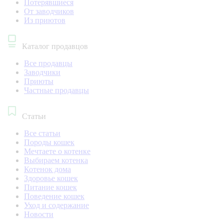
Потерявшиеся
От заводчиков
Из приютов
Каталог продавцов
Все продавцы
Заводчики
Приюты
Частные продавцы
Статьи
Все статьи
Породы кошек
Мечтаете о котенке
Выбираем котенка
Котенок дома
Здоровье кошек
Питание кошек
Поведение кошек
Уход и содержание
Новости