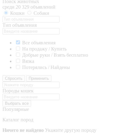
Поиск животных
среди 20 329 объявлений
Кошки
Собаки
Тип объявления
Все объявления
На продажу / Купить
Добрые руки / Взять бесплатно
Вязка
Потерялись / Найдены
Сбросить
Применить
Породы кошек
Выбрать все
Популярные
Каталог пород
Ничего не найдено
Укажите другую породу