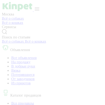
Москва
Всё о собаках
Всё о кошках
Сервисы
Поиск по статьям
Всё о собаках
Всё о кошках
Объявления
Все объявления
На продажу
В добрые руки
Вязка
Потерявшиеся
От заводчиков
Из приютов
Каталог продавцов
Все продавцы