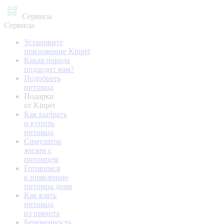
Сервисы
Сервисы
Установите
приложение Kinpet
Какая порода
подходит вам?
Подобрать
питомца
Подарки
от Kinpet
Как выбрать
и купить
питомца
Симулятор
жизни с
питомцем
Готовимся
к появлению
питомца дома
Как взять
питомца
из приюта
Беременность