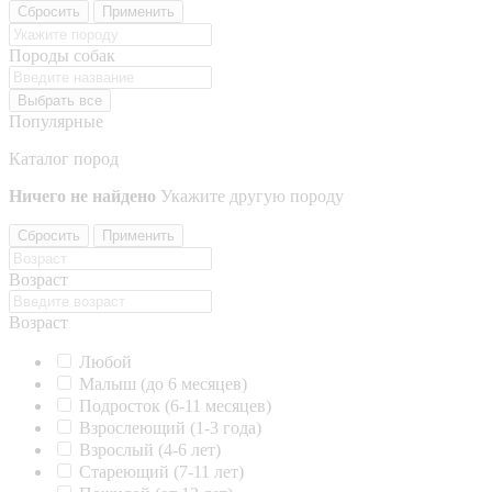
Сбросить
Применить
Породы собак
Выбрать все
Популярные
Каталог пород
Ничего не найдено
Укажите другую породу
Сбросить
Применить
Возраст
Возраст
Любой
Малыш (до 6 месяцев)
Подросток (6-11 месяцев)
Взрослеющий (1-3 года)
Взрослый (4-6 лет)
Стареющий (7-11 лет)