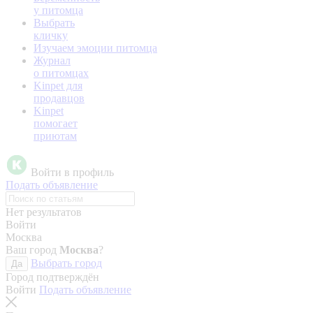
у питомца
Выбрать
кличку
Изучаем эмоции питомца
Журнал
о питомцах
Kinpet для
продавцов
Kinpet
помогает
приютам
Войти в профиль
Подать объявление
Нет результатов
Войти
Москва
Ваш город
Москва
?
Выбрать город
Да
Город подтверждён
Войти
Подать объявление