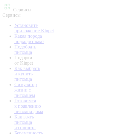
Сервисы
Сервисы
Установите
приложение Kinpet
Какая порода
подходит вам?
Подобрать
питомца
Подарки
от Kinpet
Как выбрать
и купить
питомца
Симулятор
жизни с
питомцем
Готовимся
к появлению
питомца дома
Как взять
питомца
из приюта
Беременность