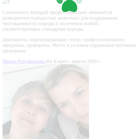
Специалист, который профессионально занимается
разведением породистых животных для поддержания
чистокровности породы и получения особей,
соответствующих стандартам породы.
Документы, подтверждающие статус профессионального
заводчика, проверены.
Место и условия содержания питомцев
проверены
Мария Разумникова
На Kinpet c апреля 2026 г.