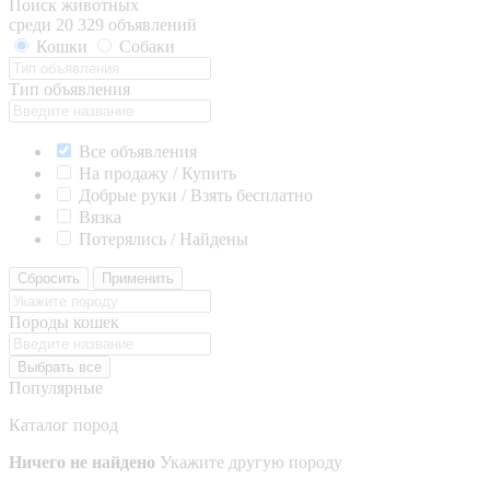
Поиск животных
среди 20 329 объявлений
Кошки
Собаки
Тип объявления
Все объявления
На продажу / Купить
Добрые руки / Взять бесплатно
Вязка
Потерялись / Найдены
Сбросить
Применить
Породы кошек
Выбрать все
Популярные
Каталог пород
Ничего не найдено
Укажите другую породу