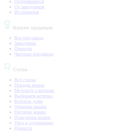
Потерявшиеся
От заводчиков
Из приютов
Каталог продавцов
Все продавцы
Заводчики
Приюты
Частные продавцы
Статьи
Все статьи
Породы кошек
Мечтаете о котенке
Выбираем котенка
Котенок дома
Здоровье кошек
Питание кошек
Поведение кошек
Уход и содержание
Новости