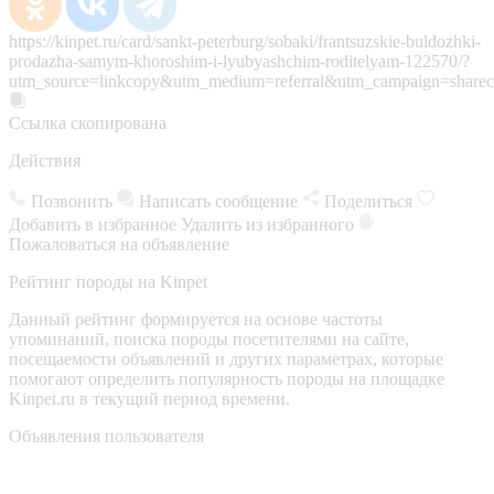
https://kinpet.ru/card/sankt-peterburg/sobaki/frantsuzskie-buldozhki-
prodazha-samym-khoroshim-i-lyubyashchim-roditelyam-122570/?
utm_source=linkcopy&utm_medium=referral&utm_campaign=sharec
Ссылка скопирована
Действия
Позвонить
Написать сообщение
Поделиться
Добавить в избранное
Удалить из избранного
Пожаловаться на объявление
Рейтинг породы на Kinpet
Данный рейтинг формируется на основе частоты
упоминаний, поиска породы посетителями на сайте,
посещаемости объявлений и других параметрах, которые
помогают определить популярность породы на площадке
Kinpet.ru в текущий период времени.
Объявления пользователя