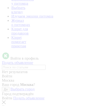
у питомца
Выбрать
кличку
Изучаем эмоции питомца
Журнал
о питомцах
Kinpet для
продавцов
Kinpet
помогает
приютам
Войти в профиль
Подать объявление
Нет результатов
Войти
Москва
Ваш город
Москва
?
Выбрать город
Да
Город подтверждён
Войти
Подать объявление