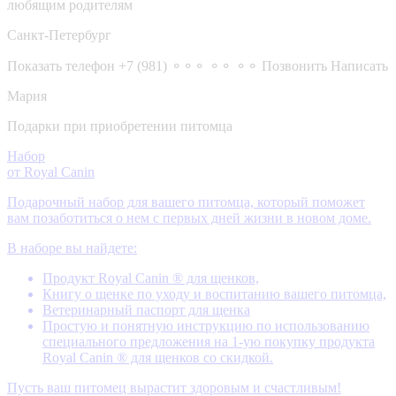
любящим родителям
Санкт-Петербург
Показать телефон
+7 (981) ⚬⚬⚬ ⚬⚬ ⚬⚬
Позвонить
Написать
Мария
Подарки при приобретении питомца
Набор
от Royal Canin
Подарочный набор для вашего питомца, который поможет
вам позаботиться о нем с первых дней жизни в новом доме.
В наборе вы найдете:
Продукт Royal Canin ® для щенков,
Книгу о щенке по уходу и воспитанию вашего питомца,
Ветеринарный паспорт для щенка
Простую и понятную инструкцию по использованию
специального предложения на 1-ую покупку продукта
Royal Canin ® для щенков со скидкой.
Пусть ваш питомец вырастит здоровым и счастливым!