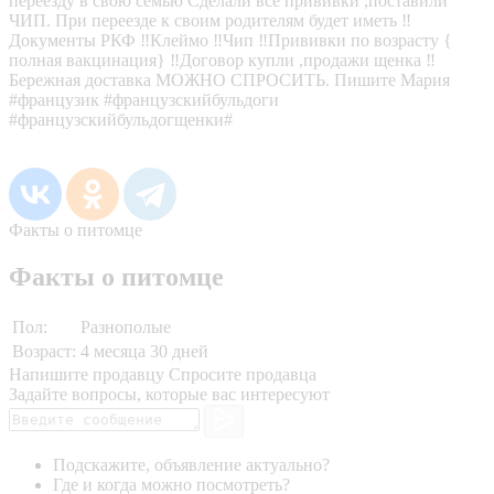
переезду в свою семью Сделали все прививки ,поставили
ЧИП. При переезде к своим родителям будет иметь ‼
Документы РКФ ‼Клеймо ‼Чип ‼Прививки по возрасту {
полная вакцинация} ‼Договор купли ,продажи щенка ‼
Бережная доставка МОЖНО СПРОСИТЬ. Пишите Мария
#французик #французскийбульдоги
#французскийбульдогщенки#
Факты о питомце
Факты о питомце
Пол:
Разнополые
Возраст:
4 месяца 30 дней
Напишите продавцу
Спросите продавца
Задайте вопросы, которые вас интересуют
Подскажите, объявление актуально?
Где и когда можно посмотреть?