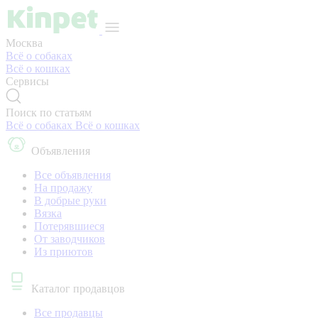
Москва
Всё о собаках
Всё о кошках
Сервисы
Поиск по статьям
Всё о собаках
Всё о кошках
Объявления
Все объявления
На продажу
В добрые руки
Вязка
Потерявшиеся
От заводчиков
Из приютов
Каталог продавцов
Все продавцы