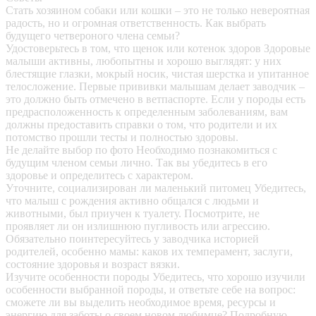
Стать хозяином собаки или кошки – это не только невероятная
радость, но и огромная ответственность. Как выбрать
будущего четвероного члена семьи?
Удостоверьтесь в том, что щенок или котенок здоров
Здоровые
малыши активны, любопытны и хорошо выглядят: у них
блестящие глазки, мокрый носик, чистая шерстка и упитанное
телосложение. Первые прививки малышам делает заводчик –
это должно быть отмечено в ветпаспорте. Если у породы есть
предрасположенность к определенным заболеваниям, вам
должны предоставить справки о том, что родители и их
потомство прошли тесты и полностью здоровы.
Не делайте выбор по фото
Необходимо познакомиться с
будущим членом семьи лично. Так вы убедитесь в его
здоровье и определитесь с характером.
Уточните, социализирован ли маленький питомец
Убедитесь,
что малыш с рождения активно общался с людьми и
животными, был приучен к туалету. Посмотрите, не
проявляет ли он излишнюю пугливость или агрессию.
Обязательно поинтересуйтесь у заводчика историей
родителей, особенно мамы: каков их темперамент, заслуги,
состояние здоровья и возраст вязки.
Изучите особенности породы
Убедитесь, что хорошо изучили
особенности выбранной породы, и ответьте себе на вопрос:
сможете ли вы выделить необходимое время, ресурсы и
энергию для заботы о своем новом любимце? Подробную