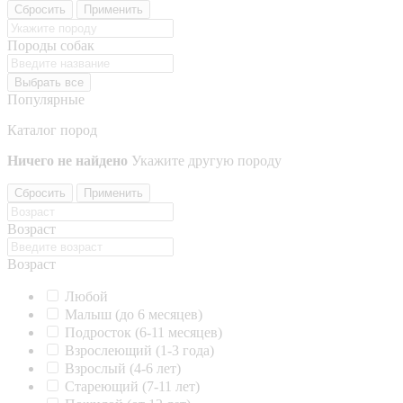
Сбросить
Применить
Породы собак
Выбрать все
Популярные
Каталог пород
Ничего не найдено
Укажите другую породу
Сбросить
Применить
Возраст
Возраст
Любой
Малыш (до 6 месяцев)
Подросток (6-11 месяцев)
Взрослеющий (1-3 года)
Взрослый (4-6 лет)
Стареющий (7-11 лет)