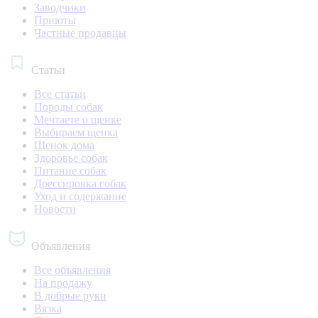
Заводчики
Приюты
Частные продавцы
Статьи
Все статьи
Породы собак
Мечтаете о щенке
Выбираем щенка
Щенок дома
Здоровье собак
Питание собак
Дрессировка собак
Уход и содержание
Новости
Объявления
Все объявления
На продажу
В добрые руки
Вязка