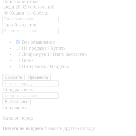
Поиск животных
среди 20 329 объявлений
Кошки
Собаки
Тип объявления
Все объявления
На продажу / Купить
Добрые руки / Взять бесплатно
Вязка
Потерялись / Найдены
Сбросить
Применить
Породы кошек
Выбрать все
Популярные
Каталог пород
Ничего не найдено
Укажите другую породу