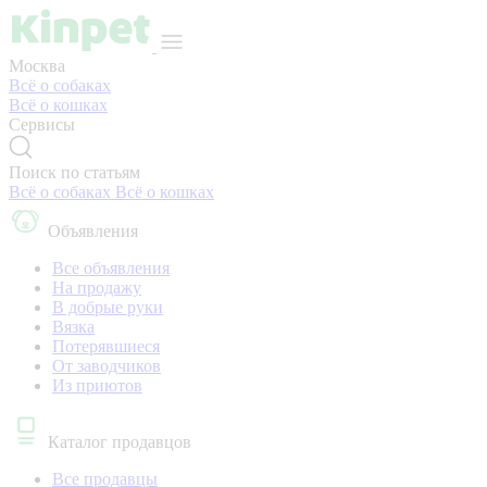
Москва
Всё о собаках
Всё о кошках
Сервисы
Поиск по статьям
Всё о собаках
Всё о кошках
Объявления
Все объявления
На продажу
В добрые руки
Вязка
Потерявшиеся
От заводчиков
Из приютов
Каталог продавцов
Все продавцы