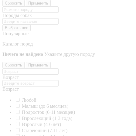
Сбросить
Применить
Породы собак
Выбрать все
Популярные
Каталог пород
Ничего не найдено
Укажите другую породу
Сбросить
Применить
Возраст
Возраст
Любой
Малыш (до 6 месяцев)
Подросток (6-11 месяцев)
Взрослеющий (1-3 года)
Взрослый (4-6 лет)
Стареющий (7-11 лет)