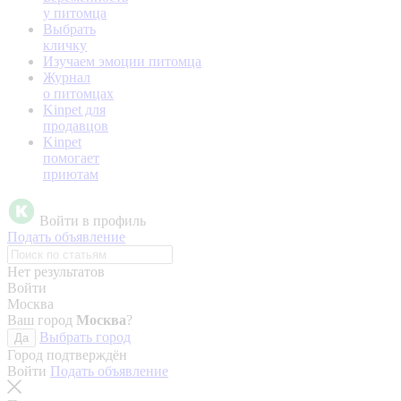
у питомца
Выбрать
кличку
Изучаем эмоции питомца
Журнал
о питомцах
Kinpet для
продавцов
Kinpet
помогает
приютам
Войти в профиль
Подать объявление
Нет результатов
Войти
Москва
Ваш город
Москва
?
Выбрать город
Да
Город подтверждён
Войти
Подать объявление