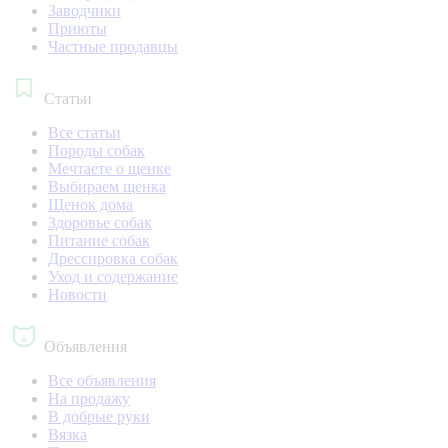
Заводчики
Приюты
Частные продавцы
Статьи
Все статьи
Породы собак
Мечтаете о щенке
Выбираем щенка
Щенок дома
Здоровье собак
Питание собак
Дрессировка собак
Уход и содержание
Новости
Объявления
Все объявления
На продажу
В добрые руки
Вязка