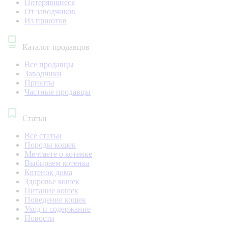
Потерявшиеся
От заводчиков
Из приютов
Каталог продавцов
Все продавцы
Заводчики
Приюты
Частные продавцы
Статьи
Все статьи
Породы кошек
Мечтаете о котенке
Выбираем котенка
Котенок дома
Здоровье кошек
Питание кошек
Поведение кошек
Уход и содержание
Новости