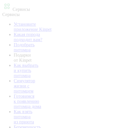
Сервисы
Сервисы
Установите
приложение Kinpet
Какая порода
подходит вам?
Подобрать
питомца
Подарки
от Kinpet
Как выбрать
и купить
питомца
Симулятор
жизни с
питомцем
Готовимся
к появлению
питомца дома
Как взять
питомца
из приюта
Беременность