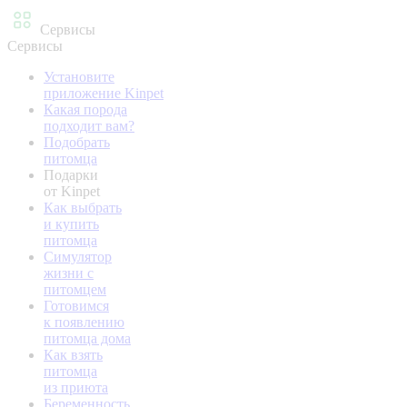
Сервисы
Сервисы
Установите
приложение Kinpet
Какая порода
подходит вам?
Подобрать
питомца
Подарки
от Kinpet
Как выбрать
и купить
питомца
Симулятор
жизни с
питомцем
Готовимся
к появлению
питомца дома
Как взять
питомца
из приюта
Беременность