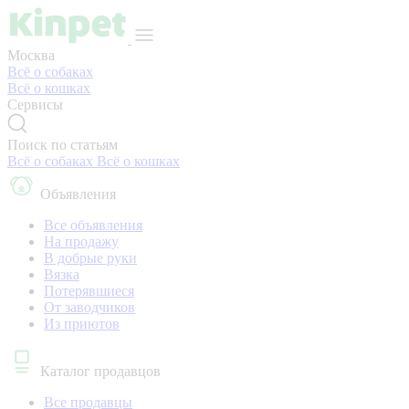
Москва
Всё о собаках
Всё о кошках
Сервисы
Поиск по статьям
Всё о собаках
Всё о кошках
Объявления
Все объявления
На продажу
В добрые руки
Вязка
Потерявшиеся
От заводчиков
Из приютов
Каталог продавцов
Все продавцы