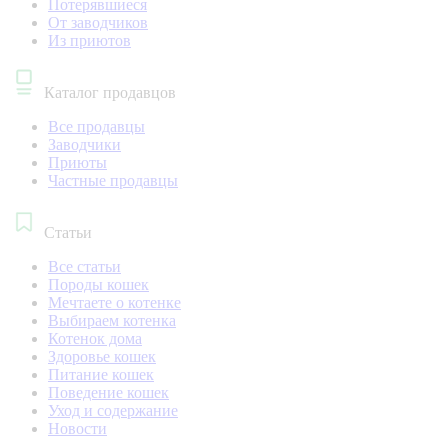
Потерявшиеся
От заводчиков
Из приютов
Каталог продавцов
Все продавцы
Заводчики
Приюты
Частные продавцы
Статьи
Все статьи
Породы кошек
Мечтаете о котенке
Выбираем котенка
Котенок дома
Здоровье кошек
Питание кошек
Поведение кошек
Уход и содержание
Новости