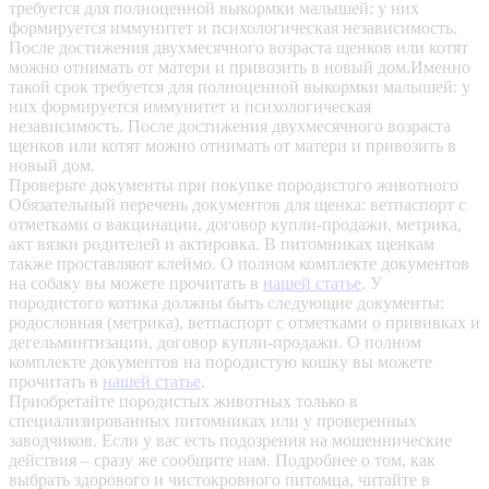
требуется для полноценной выкормки малышей: у них
формируется иммунитет и психологическая независимость.
После достижения двухмесячного возраста щенков или котят
можно отнимать от матери и привозить в новый дом.Именно
такой срок требуется для полноценной выкормки малышей: у
них формируется иммунитет и психологическая
независимость. После достижения двухмесячного возраста
щенков или котят можно отнимать от матери и привозить в
новый дом.
Проверьте документы при покупке породистого животного
Обязательный перечень документов для щенка: ветпаспорт с
отметками о вакцинации, договор купли-продажи, метрика,
акт вязки родителей и актировка. В питомниках щенкам
также проставляют клеймо. О полном комплекте документов
на собаку вы можете прочитать в
нашей статье
.
У
породистого котика должны быть следующие документы:
родословная (метрика), ветпаспорт с отметками о прививках и
дегельминтизации, договор купли-продажи. О полном
комплекте документов на породистую кошку вы можете
прочитать в
нашей статье
.
Приобретайте породистых животных только в
специализированных питомниках или у проверенных
заводчиков. Если у вас есть подозрения на мошеннические
действия – сразу же сообщите нам.
Подробнее о том, как
выбрать здорового и чистокровного питомца, читайте в