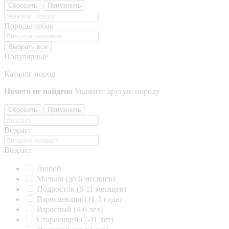
Сбросить
Применить
Породы собак
Выбрать все
Популярные
Каталог пород
Ничего не найдено
Укажите другую породу
Сбросить
Применить
Возраст
Возраст
Любой
Малыш (до 6 месяцев)
Подросток (6-11 месяцев)
Взрослеющий (1-3 года)
Взрослый (4-6 лет)
Стареющий (7-11 лет)