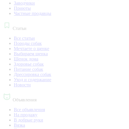
Заводчики
Приюты
Частные продавцы
Статьи
Все статьи
Породы собак
Мечтаете о щенке
Выбираем щенка
Щенок дома
Здоровье собак
Питание собак
Дрессировка собак
Уход и содержание
Новости
Объявления
Все объявления
На продажу
В добрые руки
Вязка