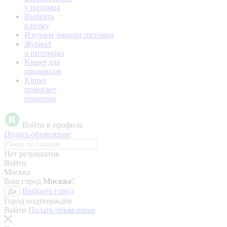
у питомца
Выбрать
кличку
Изучаем эмоции питомца
Журнал
о питомцах
Kinpet для
продавцов
Kinpet
помогает
приютам
Войти в профиль
Подать объявление
Нет результатов
Войти
Москва
Ваш город
Москва
?
Выбрать город
Да
Город подтверждён
Войти
Подать объявление