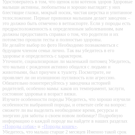
Удостоверьтесь в том, что щенок или котенок здоров
Здоровые
малыши активны, любопытны и хорошо выглядят: у них
блестящие глазки, мокрый носик, чистая шерстка и упитанное
телосложение. Первые прививки малышам делает заводчик –
это должно быть отмечено в ветпаспорте. Если у породы есть
предрасположенность к определенным заболеваниям, вам
должны предоставить справки о том, что родители и их
потомство прошли тесты и полностью здоровы.
Не делайте выбор по фото
Необходимо познакомиться с
будущим членом семьи лично. Так вы убедитесь в его
здоровье и определитесь с характером.
Уточните, социализирован ли маленький питомец
Убедитесь,
что малыш с рождения активно общался с людьми и
животными, был приучен к туалету. Посмотрите, не
проявляет ли он излишнюю пугливость или агрессию.
Обязательно поинтересуйтесь у заводчика историей
родителей, особенно мамы: каков их темперамент, заслуги,
состояние здоровья и возраст вязки.
Изучите особенности породы
Убедитесь, что хорошо изучили
особенности выбранной породы, и ответьте себе на вопрос:
сможете ли вы выделить необходимое время, ресурсы и
энергию для заботы о своем новом любимце? Подробную
информацию о каждой породе вы найдете в наших разделах
«Породы собак»
и
«Породы кошек»
.
Убедитесь, что малыш старше 2 месяцев
Именно такой срок