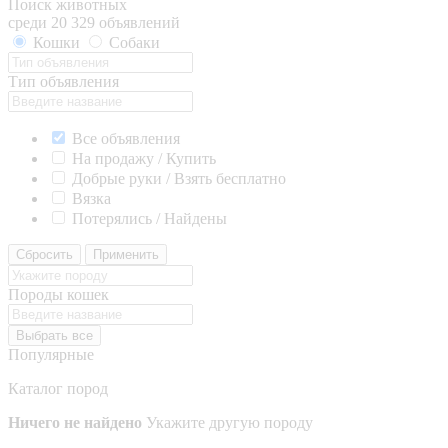
Поиск животных
среди 20 329 объявлений
Кошки
Собаки
Тип объявления
Все объявления
На продажу / Купить
Добрые руки / Взять бесплатно
Вязка
Потерялись / Найдены
Сбросить
Применить
Породы кошек
Выбрать все
Популярные
Каталог пород
Ничего не найдено
Укажите другую породу