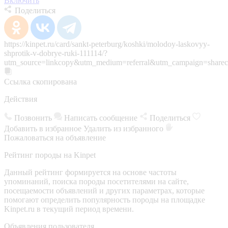
Включить
Поделиться
https://kinpet.ru/card/sankt-peterburg/koshki/molodoy-laskovyy-
shprotik-v-dobrye-ruki-111114/?
utm_source=linkcopy&utm_medium=referral&utm_campaign=sharec
Ссылка скопирована
Действия
Позвонить
Написать сообщение
Поделиться
Добавить в избранное
Удалить из избранного
Пожаловаться на объявление
Рейтинг породы на Kinpet
Данный рейтинг формируется на основе частоты
упоминаний, поиска породы посетителями на сайте,
посещаемости объявлений и других параметрах, которые
помогают определить популярность породы на площадке
Kinpet.ru в текущий период времени.
Объявления пользователя