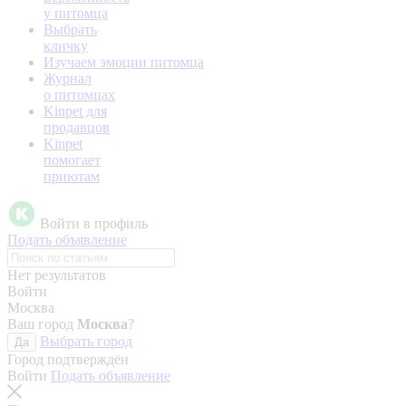
у питомца
Выбрать
кличку
Изучаем эмоции питомца
Журнал
о питомцах
Kinpet для
продавцов
Kinpet
помогает
приютам
Войти в профиль
Подать объявление
Нет результатов
Войти
Москва
Ваш город
Москва
?
Выбрать город
Да
Город подтверждён
Войти
Подать объявление