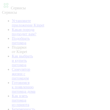
Сервисы
Сервисы
Установите
приложение Kinpet
Какая порода
подходит вам?
Подобрать
питомца
Подарки
от Kinpet
Как выбрать
и купить
питомца
Симулятор
жизни с
питомцем
Готовимся
к появлению
питомца дома
Как взять
питомца
из приюта
Беременность