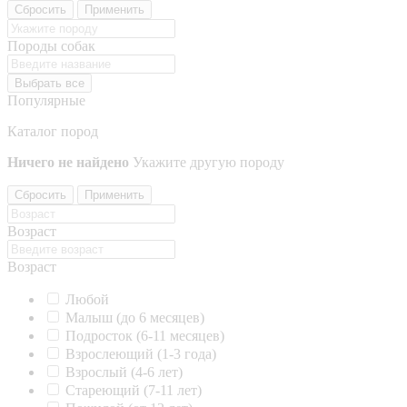
Сбросить
Применить
Породы собак
Выбрать все
Популярные
Каталог пород
Ничего не найдено
Укажите другую породу
Сбросить
Применить
Возраст
Возраст
Любой
Малыш (до 6 месяцев)
Подросток (6-11 месяцев)
Взрослеющий (1-3 года)
Взрослый (4-6 лет)
Стареющий (7-11 лет)