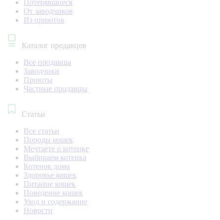
Потерявшиеся
От заводчиков
Из приютов
Каталог продавцов
Все продавцы
Заводчики
Приюты
Частные продавцы
Статьи
Все статьи
Породы кошек
Мечтаете о котенке
Выбираем котенка
Котенок дома
Здоровье кошек
Питание кошек
Поведение кошек
Уход и содержание
Новости