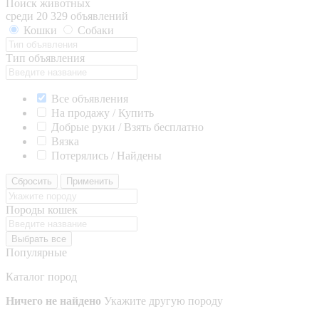
Поиск животных
среди 20 329 объявлений
Кошки
Собаки
Тип объявления
Все объявления
На продажу / Купить
Добрые руки / Взять бесплатно
Вязка
Потерялись / Найдены
Сбросить
Применить
Породы кошек
Выбрать все
Популярные
Каталог пород
Ничего не найдено
Укажите другую породу