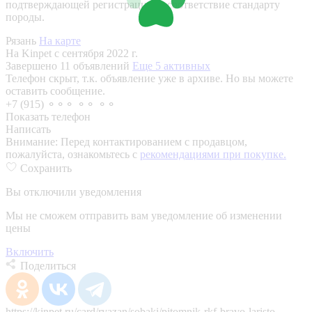
подтверждающей регистрацию и соответствие стандарту
породы.
Рязань
На карте
На Kinpet c сентября 2022 г.
Завершено 11 объявлений
Еще 5 активных
Телефон скрыт, т.к. объявление уже в архиве. Но вы можете
оставить сообщение.
+7 (915) ⚬⚬⚬ ⚬⚬ ⚬⚬
Показать телефон
Написать
Внимание:
Перед контактированием с продавцом,
пожалуйста, ознакомьтесь с
рекомендациями при покупке.
Сохранить
Вы отключили уведомления
Мы не сможем отправить вам уведомление об изменении
цены
Включить
Поделиться
https://kinpet.ru/card/ryazan/sobaki/pitomnik-rkf-bravo-laristo-