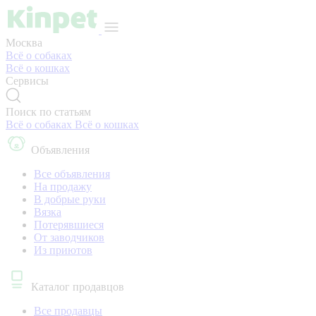
Москва
Всё о собаках
Всё о кошках
Сервисы
Поиск по статьям
Всё о собаках
Всё о кошках
Объявления
Все объявления
На продажу
В добрые руки
Вязка
Потерявшиеся
От заводчиков
Из приютов
Каталог продавцов
Все продавцы