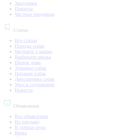
Заводчики
Приюты
Частные продавцы
Статьи
Все статьи
Породы собак
Мечтаете о щенке
Выбираем щенка
Щенок дома
Здоровье собак
Питание собак
Дрессировка собак
Уход и содержание
Новости
Объявления
Все объявления
На продажу
В добрые руки
Вязка