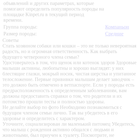
объявлений и других параметрах, которые
помогают определить популярность породы на
площадке Kinpet.ru в текущий период
времени.
Группа породы:
Компаньон
Размер породы:
Средние
Советы
Стать хозяином собаки или кошки – это не только невероятная
радость, но и огромная ответственность. Как выбрать
будущего четвероного члена семьи?
Удостоверьтесь в том, что щенок или котенок здоров
Здоровые
малыши активны, любопытны и хорошо выглядят: у них
блестящие глазки, мокрый носик, чистая шерстка и упитанное
телосложение. Первые прививки малышам делает заводчик –
это должно быть отмечено в ветпаспорте. Если у породы есть
предрасположенность к определенным заболеваниям, вам
должны предоставить справки о том, что родители и их
потомство прошли тесты и полностью здоровы.
Не делайте выбор по фото
Необходимо познакомиться с
будущим членом семьи лично. Так вы убедитесь в его
здоровье и определитесь с характером.
Уточните, социализирован ли маленький питомец
Убедитесь,
что малыш с рождения активно общался с людьми и
животными, был приучен к туалету. Посмотрите, не