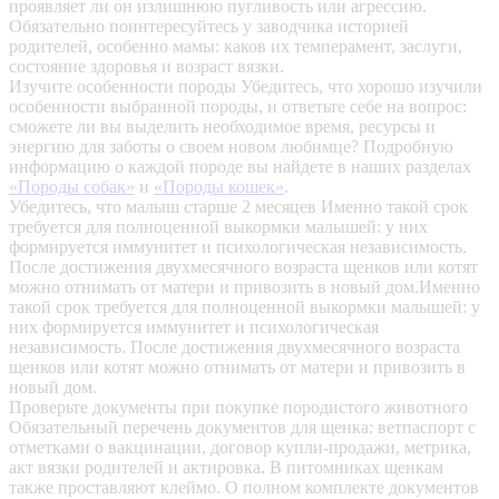
проявляет ли он излишнюю пугливость или агрессию.
Обязательно поинтересуйтесь у заводчика историей
родителей, особенно мамы: каков их темперамент, заслуги,
состояние здоровья и возраст вязки.
Изучите особенности породы
Убедитесь, что хорошо изучили
особенности выбранной породы, и ответьте себе на вопрос:
сможете ли вы выделить необходимое время, ресурсы и
энергию для заботы о своем новом любимце? Подробную
информацию о каждой породе вы найдете в наших разделах
«Породы собак»
и
«Породы кошек»
.
Убедитесь, что малыш старше 2 месяцев
Именно такой срок
требуется для полноценной выкормки малышей: у них
формируется иммунитет и психологическая независимость.
После достижения двухмесячного возраста щенков или котят
можно отнимать от матери и привозить в новый дом.Именно
такой срок требуется для полноценной выкормки малышей: у
них формируется иммунитет и психологическая
независимость. После достижения двухмесячного возраста
щенков или котят можно отнимать от матери и привозить в
новый дом.
Проверьте документы при покупке породистого животного
Обязательный перечень документов для щенка: ветпаспорт с
отметками о вакцинации, договор купли-продажи, метрика,
акт вязки родителей и актировка. В питомниках щенкам
также проставляют клеймо. О полном комплекте документов