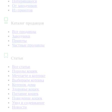
Потерявшиеся
От заводчиков
Из приютов
Каталог продавцов
Все продавцы
Заводчики
Приюты
Частные продавцы
Статьи
Все статьи
Породы кошек
Мечтаете о котенке
Выбираем котенка
Котенок дома
Здоровье кошек
Питание кошек
Поведение кошек
Уход и содержание
Новости