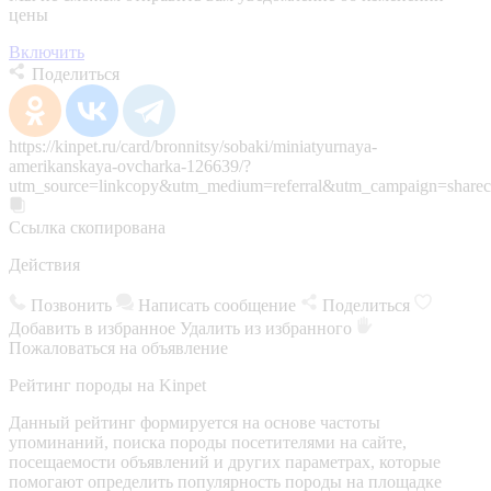
цены
Включить
Поделиться
https://kinpet.ru/card/bronnitsy/sobaki/miniatyurnaya-
amerikanskaya-ovcharka-126639/?
utm_source=linkcopy&utm_medium=referral&utm_campaign=sharec
Ссылка скопирована
Действия
Позвонить
Написать сообщение
Поделиться
Добавить в избранное
Удалить из избранного
Пожаловаться на объявление
Рейтинг породы на Kinpet
Данный рейтинг формируется на основе частоты
упоминаний, поиска породы посетителями на сайте,
посещаемости объявлений и других параметрах, которые
помогают определить популярность породы на площадке