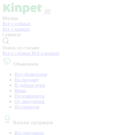
Москва
Всё о собаках
Всё о кошках
Сервисы
Поиск по статьям
Всё о собаках
Всё о кошках
Объявления
Все объявления
На продажу
В добрые руки
Вязка
Потерявшиеся
От заводчиков
Из приютов
Каталог продавцов
Все продавцы