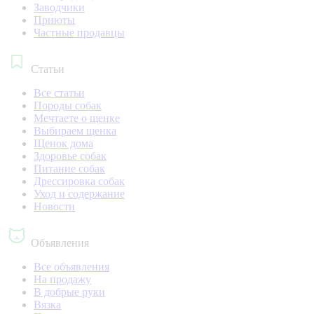
Заводчики
Приюты
Частные продавцы
Статьи
Все статьи
Породы собак
Мечтаете о щенке
Выбираем щенка
Щенок дома
Здоровье собак
Питание собак
Дрессировка собак
Уход и содержание
Новости
Объявления
Все объявления
На продажу
В добрые руки
Вязка