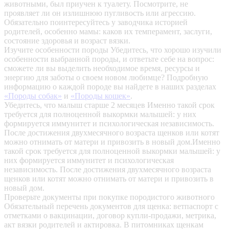
животными, был приучен к туалету. Посмотрите, не
проявляет ли он излишнюю пугливость или агрессию.
Обязательно поинтересуйтесь у заводчика историей
родителей, особенно мамы: каков их темперамент, заслуги,
состояние здоровья и возраст вязки.
Изучите особенности породы
Убедитесь, что хорошо изучили
особенности выбранной породы, и ответьте себе на вопрос:
сможете ли вы выделить необходимое время, ресурсы и
энергию для заботы о своем новом любимце? Подробную
информацию о каждой породе вы найдете в наших разделах
«Породы собак»
и
«Породы кошек»
.
Убедитесь, что малыш старше 2 месяцев
Именно такой срок
требуется для полноценной выкормки малышей: у них
формируется иммунитет и психологическая независимость.
После достижения двухмесячного возраста щенков или котят
можно отнимать от матери и привозить в новый дом.Именно
такой срок требуется для полноценной выкормки малышей: у
них формируется иммунитет и психологическая
независимость. После достижения двухмесячного возраста
щенков или котят можно отнимать от матери и привозить в
новый дом.
Проверьте документы при покупке породистого животного
Обязательный перечень документов для щенка: ветпаспорт с
отметками о вакцинации, договор купли-продажи, метрика,
акт вязки родителей и актировка. В питомниках щенкам