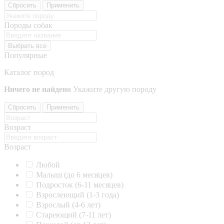
Сбросить
Применить
Породы собак
Выбрать все
Популярные
Каталог пород
Ничего не найдено
Укажите другую породу
Сбросить
Применить
Возраст
Возраст
Любой
Малыш (до 6 месяцев)
Подросток (6-11 месяцев)
Взрослеющий (1-3 года)
Взрослый (4-6 лет)
Стареющий (7-11 лет)