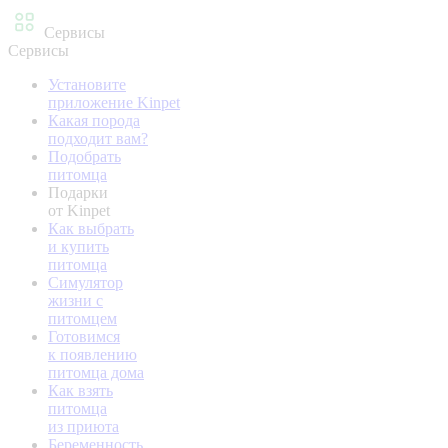
Сервисы
Сервисы
Установите
приложение Kinpet
Какая порода
подходит вам?
Подобрать
питомца
Подарки
от Kinpet
Как выбрать
и купить
питомца
Симулятор
жизни с
питомцем
Готовимся
к появлению
питомца дома
Как взять
питомца
из приюта
Беременность