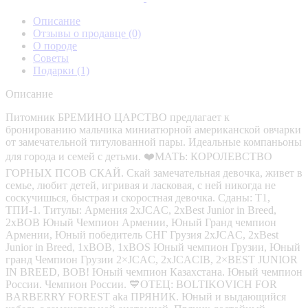
Описание
Отзывы о продавце
(0)
О породе
Советы
Подарки
(1)
Описание
Питомник БРЕМИНО ЦАРСТВО предлагает к
бронированию мальчика миниатюрной американской овчарки
от замечательной титулованной пары. Идеальные компаньоны
для города и семей с детьми. ❤️МАТЬ: КОРОЛЕВСТВО
ГОРНЫХ ПСОВ СКАЙ. Скай замечательная девочка, живет в
семье, любит детей, игривая и ласковая, с ней никогда не
соскучишься, быстрая и скоростная девочка. Сданы: Т1,
ТПИ-1. Титулы: Армения 2хJCAC, 2xBest Junior in Breed,
2xBOB Юный Чемпион Армении, Юный Гранд чемпион
Армении, Юный победитель СНГ Грузия 2xJCAC, 2xBest
Junior in Breed, 1хBOB, 1хBOS Юный чемпион Грузии, Юный
гранд Чемпион Грузии 2×JCAC, 2xJCACIB, 2×BEST JUNIOR
IN BREED, BOB! Юный чемпион Казахстана. Юный чемпион
России. Чемпион России. 💙ОТЕЦ: BOLTIKOVICH FOR
BARBERRY FOREST aka ПРЯНИК. Юный и выдающийся