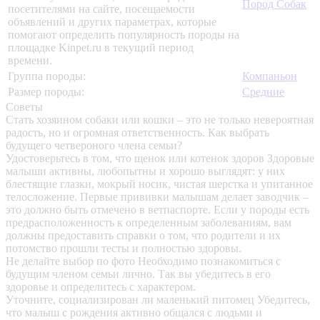
Пород Собак
посетителями на сайте, посещаемости
объявлений и других параметрах, которые
помогают определить популярность породы на
площадке Kinpet.ru в текущий период
времени.
Группа породы:
Компаньон
Размер породы:
Средние
Советы
Стать хозяином собаки или кошки – это не только невероятная
радость, но и огромная ответственность. Как выбрать
будущего четвероного члена семьи?
Удостоверьтесь в том, что щенок или котенок здоров
Здоровые
малыши активны, любопытны и хорошо выглядят: у них
блестящие глазки, мокрый носик, чистая шерстка и упитанное
телосложение. Первые прививки малышам делает заводчик –
это должно быть отмечено в ветпаспорте. Если у породы есть
предрасположенность к определенным заболеваниям, вам
должны предоставить справки о том, что родители и их
потомство прошли тесты и полностью здоровы.
Не делайте выбор по фото
Необходимо познакомиться с
будущим членом семьи лично. Так вы убедитесь в его
здоровье и определитесь с характером.
Уточните, социализирован ли маленький питомец
Убедитесь,
что малыш с рождения активно общался с людьми и