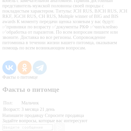
кобель с замечательной анатомией. Пряник достойный
представитель мужской половины своей породы с
покладистым характером. Титулы: JCH RUS, BJCH RUS, JCH
RKF, JGCH RUS, CH RUS, Multiple winner of BIG and BIS
awards К моменту передачи щенка хозяевам у вас будут:
✅прививки по возрасту ✅документы РКФ ✅чип/клеймо
✅обработка от паразитов. По всем вопросам пишите или
звоните. Доставка во все регионы. Сопровождение
питомника в течении жизни вашего питомца, оказываем
помощь по всем возникающим вопросам.
Факты о питомце
Факты о питомце
Пол:
Мальчик
Возраст:
3 месяца 21 день
Напишите продавцу
Спросите продавца
Задайте вопросы, которые вас интересуют