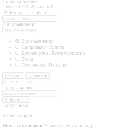
Поиск животных
среди 20 329 объявлений
Кошки
Собаки
Тип объявления
Все объявления
На продажу / Купить
Добрые руки / Взять бесплатно
Вязка
Потерялись / Найдены
Сбросить
Применить
Породы кошек
Выбрать все
Популярные
Каталог пород
Ничего не найдено
Укажите другую породу