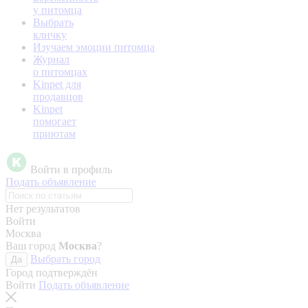
у питомца
Выбрать
кличку
Изучаем эмоции питомца
Журнал
о питомцах
Kinpet для
продавцов
Kinpet
помогает
приютам
Войти в профиль
Подать объявление
Нет результатов
Войти
Москва
Ваш город
Москва
?
Выбрать город
Да
Город подтверждён
Войти
Подать объявление