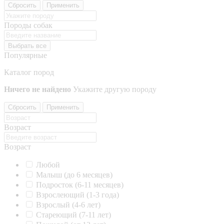
Сбросить
Применить
Породы собак
Выбрать все
Популярные
Каталог пород
Ничего не найдено
Укажите другую породу
Сбросить
Применить
Возраст
Возраст
Любой
Малыш (до 6 месяцев)
Подросток (6-11 месяцев)
Взрослеющий (1-3 года)
Взрослый (4-6 лет)
Стареющий (7-11 лет)