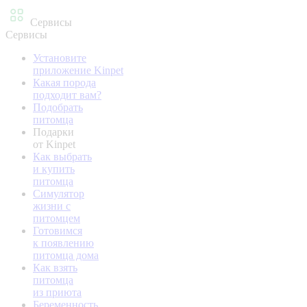
Сервисы
Сервисы
Установите
приложение Kinpet
Какая порода
подходит вам?
Подобрать
питомца
Подарки
от Kinpet
Как выбрать
и купить
питомца
Симулятор
жизни с
питомцем
Готовимся
к появлению
питомца дома
Как взять
питомца
из приюта
Беременность