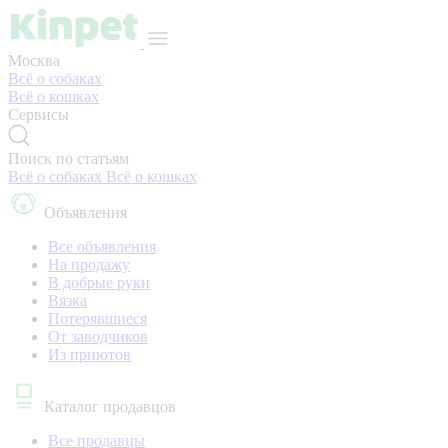
Москва
Всё о собаках
Всё о кошках
Сервисы
Поиск по статьям
Всё о собаках
Всё о кошках
Объявления
Все объявления
На продажу
В добрые руки
Вязка
Потерявшиеся
От заводчиков
Из приютов
Каталог продавцов
Все продавцы