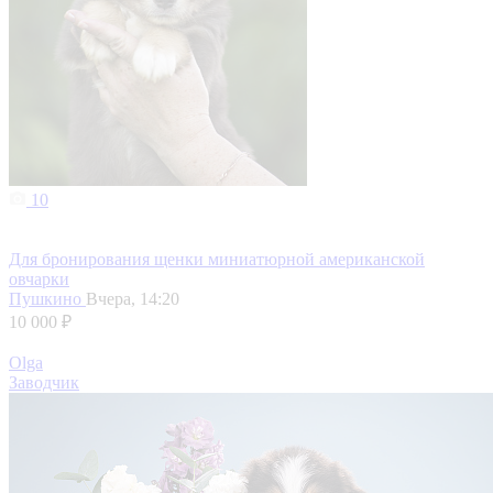
10
Для бронирования щенки миниатюрной американской
овчарки
Пушкино
Вчера, 14:20
10 000 ₽
Olga
Заводчик