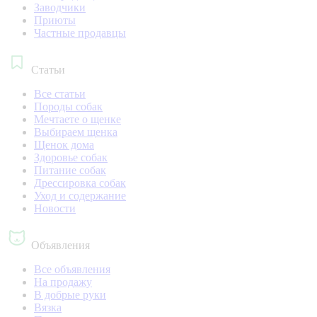
Заводчики
Приюты
Частные продавцы
Статьи
Все статьи
Породы собак
Мечтаете о щенке
Выбираем щенка
Щенок дома
Здоровье собак
Питание собак
Дрессировка собак
Уход и содержание
Новости
Объявления
Все объявления
На продажу
В добрые руки
Вязка