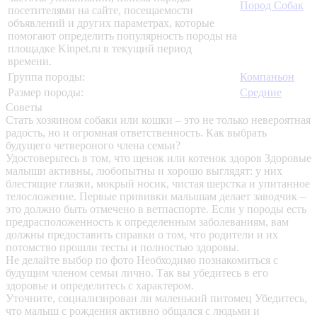
Пород Собак
посетителями на сайте, посещаемости
объявлений и других параметрах, которые
помогают определить популярность породы на
площадке Kinpet.ru в текущий период
времени.
Группа породы:
Компаньон
Размер породы:
Средние
Советы
Стать хозяином собаки или кошки – это не только невероятная
радость, но и огромная ответственность. Как выбрать
будущего четвероного члена семьи?
Удостоверьтесь в том, что щенок или котенок здоров
Здоровые
малыши активны, любопытны и хорошо выглядят: у них
блестящие глазки, мокрый носик, чистая шерстка и упитанное
телосложение. Первые прививки малышам делает заводчик –
это должно быть отмечено в ветпаспорте. Если у породы есть
предрасположенность к определенным заболеваниям, вам
должны предоставить справки о том, что родители и их
потомство прошли тесты и полностью здоровы.
Не делайте выбор по фото
Необходимо познакомиться с
будущим членом семьи лично. Так вы убедитесь в его
здоровье и определитесь с характером.
Уточните, социализирован ли маленький питомец
Убедитесь,
что малыш с рождения активно общался с людьми и