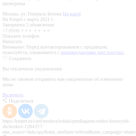
проверены
Москва, ул. Генерала Белова
На карте
На Kinpet c марта 2021 г.
Завершено 2 объявления
+7 (919) ⚬⚬⚬ ⚬⚬ ⚬⚬
Показать телефон
Написать
Внимание:
Перед контактированием с продавцом,
пожалуйста, ознакомьтесь с
рекомендациями при покупке.
Сохранить
Вы отключили уведомления
Мы не сможем отправить вам уведомление об изменении
цены
Включить
Поделиться
https://kinpet.ru/card/moskva/sobaki/predlagaem-realno-krasivykh-
shchenkov-128437/?
utm_source=linkcopy&utm_medium=referral&utm_campaign=sharec