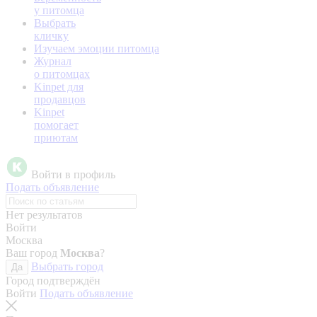
у питомца
Выбрать
кличку
Изучаем эмоции питомца
Журнал
о питомцах
Kinpet для
продавцов
Kinpet
помогает
приютам
Войти в профиль
Подать объявление
Нет результатов
Войти
Москва
Ваш город
Москва
?
Выбрать город
Да
Город подтверждён
Войти
Подать объявление