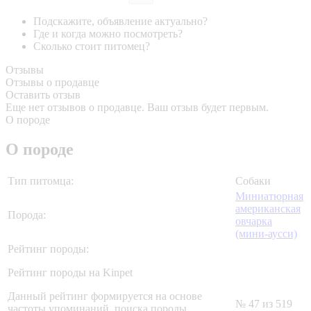
Подскажите, объявление актуально?
Где и когда можно посмотреть?
Сколько стоит питомец?
Отзывы
Отзывы о продавце
Оставить отзыв
Еще нет отзывов о продавце. Ваш отзыв будет первым.
О породе
О породе
Тип питомца:
Собаки
Миниатюрная
американская
Порода:
овчарка
(мини-аусси)
Рейтинг породы:
Рейтинг породы на Kinpet
Данный рейтинг формируется на основе
№ 47 из 519
частоты упоминаний, поиска породы