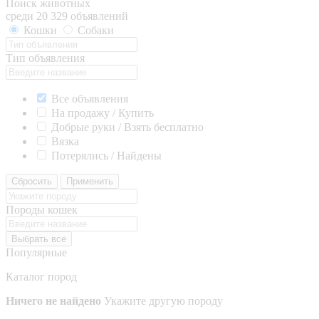
Поиск животных
среди 20 329 объявлений
Кошки
Собаки
Тип объявления
Все объявления
На продажу / Купить
Добрые руки / Взять бесплатно
Вязка
Потерялись / Найдены
Сбросить
Применить
Породы кошек
Выбрать все
Популярные
Каталог пород
Ничего не найдено
Укажите другую породу