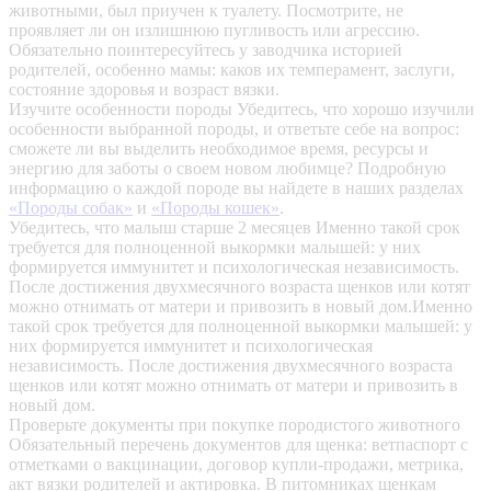
животными, был приучен к туалету. Посмотрите, не
проявляет ли он излишнюю пугливость или агрессию.
Обязательно поинтересуйтесь у заводчика историей
родителей, особенно мамы: каков их темперамент, заслуги,
состояние здоровья и возраст вязки.
Изучите особенности породы
Убедитесь, что хорошо изучили
особенности выбранной породы, и ответьте себе на вопрос:
сможете ли вы выделить необходимое время, ресурсы и
энергию для заботы о своем новом любимце? Подробную
информацию о каждой породе вы найдете в наших разделах
«Породы собак»
и
«Породы кошек»
.
Убедитесь, что малыш старше 2 месяцев
Именно такой срок
требуется для полноценной выкормки малышей: у них
формируется иммунитет и психологическая независимость.
После достижения двухмесячного возраста щенков или котят
можно отнимать от матери и привозить в новый дом.Именно
такой срок требуется для полноценной выкормки малышей: у
них формируется иммунитет и психологическая
независимость. После достижения двухмесячного возраста
щенков или котят можно отнимать от матери и привозить в
новый дом.
Проверьте документы при покупке породистого животного
Обязательный перечень документов для щенка: ветпаспорт с
отметками о вакцинации, договор купли-продажи, метрика,
акт вязки родителей и актировка. В питомниках щенкам