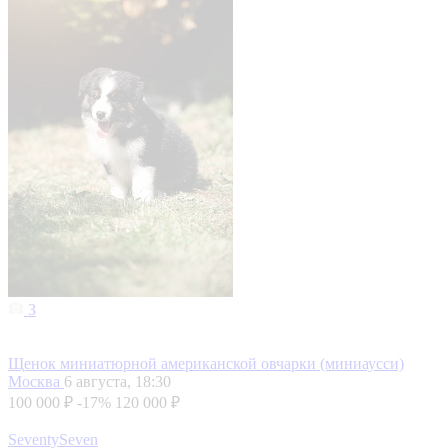
3
Щенок миниатюрной американской овчарки (миниаусси)
Москва
6 августа, 18:30
100 000 ₽
-17%
120 000 ₽
SeventySeven