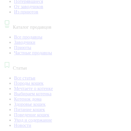
Потерявшиеся
От заводчиков
Из приютов
Каталог продавцов
Все продавцы
Заводчики
Приюты
Частные продавцы
Статьи
Все статьи
Породы кошек
Мечтаете о котенке
Выбираем котенка
Котенок дома
Здоровье кошек
Питание кошек
Поведение кошек
Уход и содержание
Новости