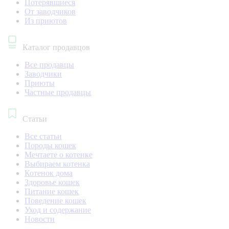
Потерявшиеся
От заводчиков
Из приютов
Каталог продавцов
Все продавцы
Заводчики
Приюты
Частные продавцы
Статьи
Все статьи
Породы кошек
Мечтаете о котенке
Выбираем котенка
Котенок дома
Здоровье кошек
Питание кошек
Поведение кошек
Уход и содержание
Новости