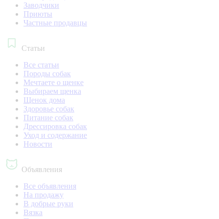
Заводчики
Приюты
Частные продавцы
Статьи
Все статьи
Породы собак
Мечтаете о щенке
Выбираем щенка
Щенок дома
Здоровье собак
Питание собак
Дрессировка собак
Уход и содержание
Новости
Объявления
Все объявления
На продажу
В добрые руки
Вязка