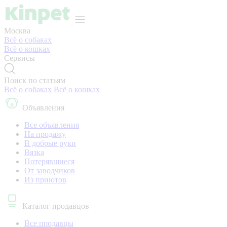
Москва
Всё о собаках
Всё о кошках
Сервисы
Поиск по статьям
Всё о собаках
Всё о кошках
Объявления
Все объявления
На продажу
В добрые руки
Вязка
Потерявшиеся
От заводчиков
Из приютов
Каталог продавцов
Все продавцы