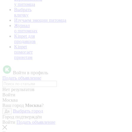
у питомца
Выбрать
кличку
Изучаем эмоции питомца
Журнал
о питомцах
Kinpet для
продавцов
Kinpet
помогает
приютам
Войти в профиль
Подать объявление
Нет результатов
Войти
Москва
Ваш город
Москва
?
Выбрать город
Да
Город подтверждён
Войти
Подать объявление