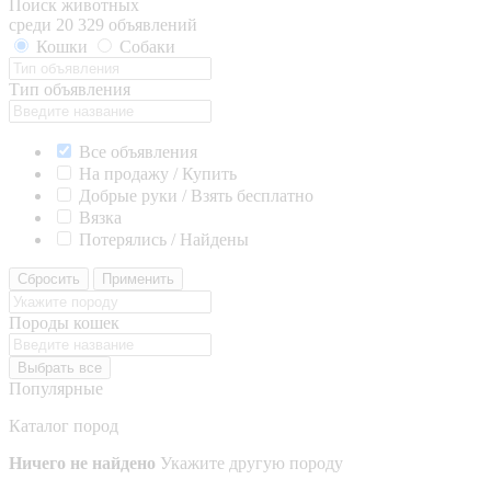
Поиск животных
среди 20 329 объявлений
Кошки
Собаки
Тип объявления
Все объявления
На продажу / Купить
Добрые руки / Взять бесплатно
Вязка
Потерялись / Найдены
Сбросить
Применить
Породы кошек
Выбрать все
Популярные
Каталог пород
Ничего не найдено
Укажите другую породу