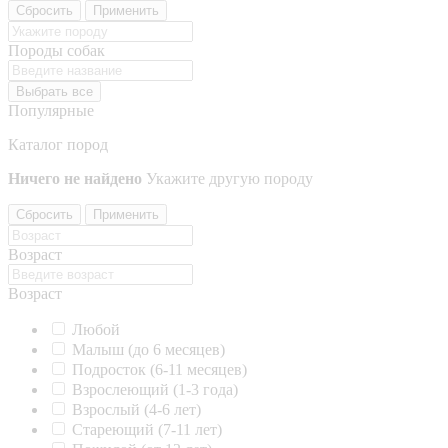
Сбросить
Применить
Породы собак
Выбрать все
Популярные
Каталог пород
Ничего не найдено
Укажите другую породу
Сбросить
Применить
Возраст
Возраст
Любой
Малыш (до 6 месяцев)
Подросток (6-11 месяцев)
Взрослеющий (1-3 года)
Взрослый (4-6 лет)
Стареющий (7-11 лет)