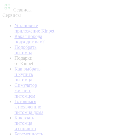
Сервисы
Сервисы
Установите
приложение Kinpet
Какая порода
подходит вам?
Подобрать
питомца
Подарки
от Kinpet
Как выбрать
и купить
питомца
Симулятор
жизни с
питомцем
Готовимся
к появлению
питомца дома
Как взять
питомца
из приюта
Беременность