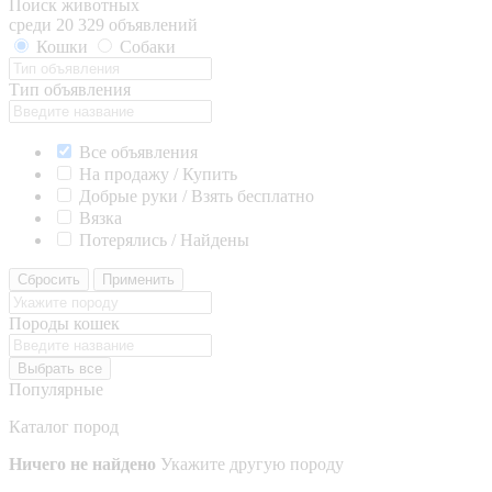
Поиск животных
среди 20 329 объявлений
Кошки
Собаки
Тип объявления
Все объявления
На продажу / Купить
Добрые руки / Взять бесплатно
Вязка
Потерялись / Найдены
Сбросить
Применить
Породы кошек
Выбрать все
Популярные
Каталог пород
Ничего не найдено
Укажите другую породу