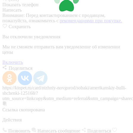
Показать телефон
Написать
Внимание:
Перед контактированием с продавцом,
пожалуйста, ознакомьтесь с
рекомендациями при покупке.
Сохранить
Вы отключили уведомления
Мы не сможем отправить вам уведомление об изменении
цены
Включить
Поделиться
https://kinpet.ru/card/nizhniy-novgorod/sobaki/amerikanskiy-bulli-
shchenki-125168/?
utm_source=linkcopy&utm_medium=referral&utm_campaign=sharec
Ссылка скопирована
Действия
Позвонить
Написать сообщение
Поделиться