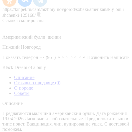
https://kinpet.ru/card/nizhniy-novgorod/sobaki/amerikanskiy-bulli-
shchenki-125168/
Ссылка скопирована
Американский булли, щенки
Нижний Новгород
Показать телефон
+7 (951) ⚬⚬⚬ ⚬⚬ ⚬⚬
Позвонить
Написать
Black Dream of a bully
Описание
Отзывы о продавце
(0)
О породе
Советы
Описание
Предлагаются мальчики американский булли. Дата рождения
19.04.2026 Ласковые и любознательные. Предположительно в
типе покет. Вакцинация, чип, купирование ушек. С доставкой
поможем.