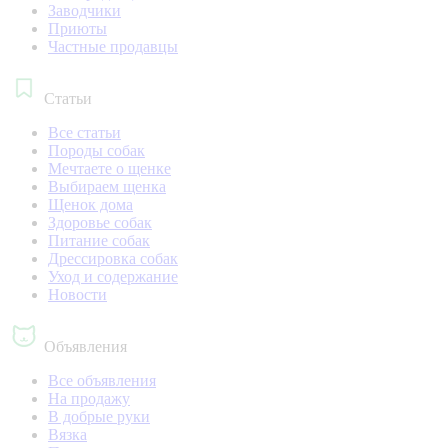
Заводчики
Приюты
Частные продавцы
Статьи
Все статьи
Породы собак
Мечтаете о щенке
Выбираем щенка
Щенок дома
Здоровье собак
Питание собак
Дрессировка собак
Уход и содержание
Новости
Объявления
Все объявления
На продажу
В добрые руки
Вязка