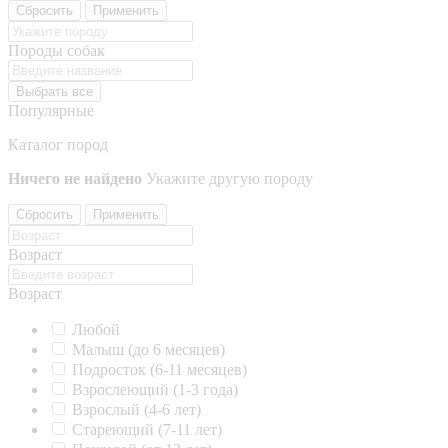
Сбросить
Применить
Породы собак
Выбрать все
Популярные
Каталог пород
Ничего не найдено
Укажите другую породу
Сбросить
Применить
Возраст
Возраст
Любой
Малыш (до 6 месяцев)
Подросток (6-11 месяцев)
Взрослеющий (1-3 года)
Взрослый (4-6 лет)
Стареющий (7-11 лет)