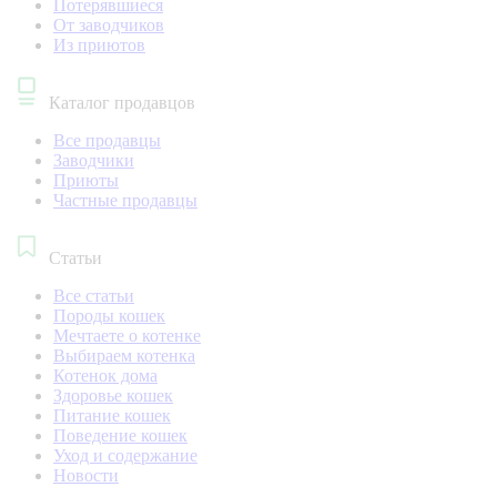
Потерявшиеся
От заводчиков
Из приютов
Каталог продавцов
Все продавцы
Заводчики
Приюты
Частные продавцы
Статьи
Все статьи
Породы кошек
Мечтаете о котенке
Выбираем котенка
Котенок дома
Здоровье кошек
Питание кошек
Поведение кошек
Уход и содержание
Новости