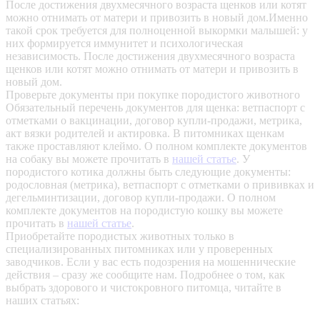
После достижения двухмесячного возраста щенков или котят
можно отнимать от матери и привозить в новый дом.Именно
такой срок требуется для полноценной выкормки малышей: у
них формируется иммунитет и психологическая
независимость. После достижения двухмесячного возраста
щенков или котят можно отнимать от матери и привозить в
новый дом.
Проверьте документы при покупке породистого животного
Обязательный перечень документов для щенка: ветпаспорт с
отметками о вакцинации, договор купли-продажи, метрика,
акт вязки родителей и актировка. В питомниках щенкам
также проставляют клеймо. О полном комплекте документов
на собаку вы можете прочитать в
нашей статье
.
У
породистого котика должны быть следующие документы:
родословная (метрика), ветпаспорт с отметками о прививках и
дегельминтизации, договор купли-продажи. О полном
комплекте документов на породистую кошку вы можете
прочитать в
нашей статье
.
Приобретайте породистых животных только в
специализированных питомниках или у проверенных
заводчиков. Если у вас есть подозрения на мошеннические
действия – сразу же сообщите нам.
Подробнее о том, как
выбрать здорового и чистокровного питомца, читайте в
наших статьях: