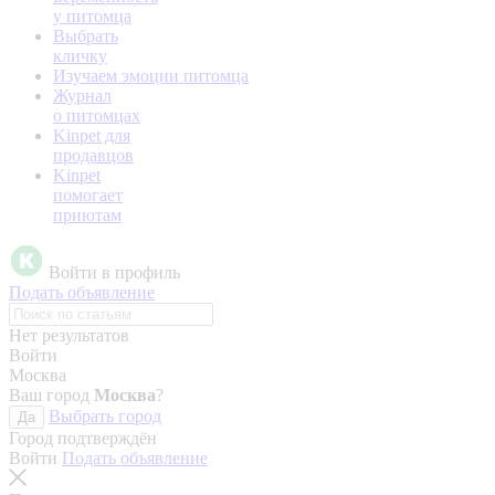
у питомца
Выбрать
кличку
Изучаем эмоции питомца
Журнал
о питомцах
Kinpet для
продавцов
Kinpet
помогает
приютам
Войти в профиль
Подать объявление
Нет результатов
Войти
Москва
Ваш город
Москва
?
Выбрать город
Да
Город подтверждён
Войти
Подать объявление