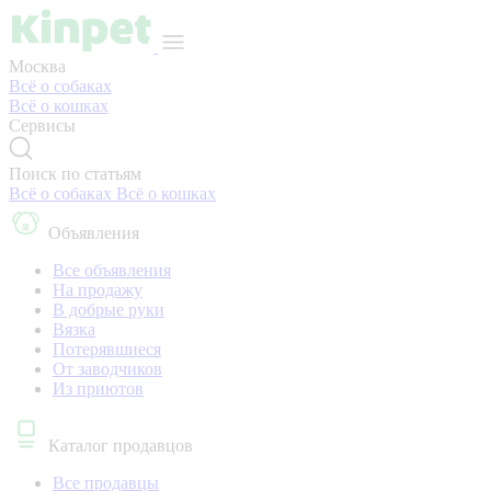
Москва
Всё о собаках
Всё о кошках
Сервисы
Поиск по статьям
Всё о собаках
Всё о кошках
Объявления
Все объявления
На продажу
В добрые руки
Вязка
Потерявшиеся
От заводчиков
Из приютов
Каталог продавцов
Все продавцы