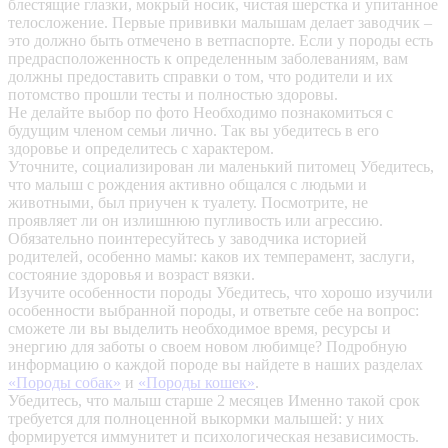
блестящие глазки, мокрый носик, чистая шерстка и упитанное
телосложение. Первые прививки малышам делает заводчик –
это должно быть отмечено в ветпаспорте. Если у породы есть
предрасположенность к определенным заболеваниям, вам
должны предоставить справки о том, что родители и их
потомство прошли тесты и полностью здоровы.
Не делайте выбор по фото
Необходимо познакомиться с
будущим членом семьи лично. Так вы убедитесь в его
здоровье и определитесь с характером.
Уточните, социализирован ли маленький питомец
Убедитесь,
что малыш с рождения активно общался с людьми и
животными, был приучен к туалету. Посмотрите, не
проявляет ли он излишнюю пугливость или агрессию.
Обязательно поинтересуйтесь у заводчика историей
родителей, особенно мамы: каков их темперамент, заслуги,
состояние здоровья и возраст вязки.
Изучите особенности породы
Убедитесь, что хорошо изучили
особенности выбранной породы, и ответьте себе на вопрос:
сможете ли вы выделить необходимое время, ресурсы и
энергию для заботы о своем новом любимце? Подробную
информацию о каждой породе вы найдете в наших разделах
«Породы собак»
и
«Породы кошек»
.
Убедитесь, что малыш старше 2 месяцев
Именно такой срок
требуется для полноценной выкормки малышей: у них
формируется иммунитет и психологическая независимость.