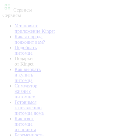
Сервисы
Сервисы
Установите
приложение Kinpet
Какая порода
подходит вам?
Подобрать
питомца
Подарки
от Kinpet
Как выбрать
и купить
питомца
Симулятор
жизни с
питомцем
Готовимся
к появлению
питомца дома
Как взять
питомца
из приюта
Беременность