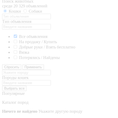
Поиск животных
среди 20 329 объявлений
Кошки
Собаки
Тип объявления
Все объявления
На продажу / Купить
Добрые руки / Взять бесплатно
Вязка
Потерялись / Найдены
Сбросить
Применить
Породы кошек
Выбрать все
Популярные
Каталог пород
Ничего не найдено
Укажите другую породу