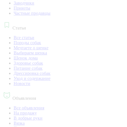
Заводчики
Приюты
Частные продавцы
Статьи
Все статьи
Породы собак
Мечтаете о щенке
Выбираем щенка
Щенок дома
Здоровье собак
Питание собак
Дрессировка собак
Уход и содержание
Новости
Объявления
Все объявления
На продажу
В добрые руки
Вязка