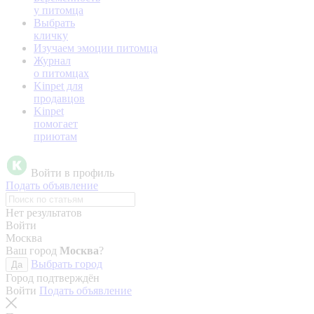
у питомца
Выбрать
кличку
Изучаем эмоции питомца
Журнал
о питомцах
Kinpet для
продавцов
Kinpet
помогает
приютам
Войти в профиль
Подать объявление
Нет результатов
Войти
Москва
Ваш город
Москва
?
Выбрать город
Да
Город подтверждён
Войти
Подать объявление