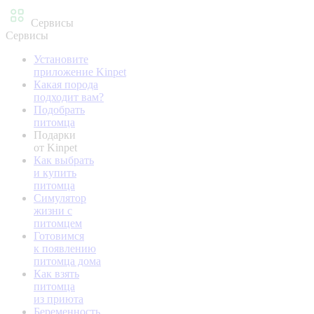
Сервисы
Сервисы
Установите
приложение Kinpet
Какая порода
подходит вам?
Подобрать
питомца
Подарки
от Kinpet
Как выбрать
и купить
питомца
Симулятор
жизни с
питомцем
Готовимся
к появлению
питомца дома
Как взять
питомца
из приюта
Беременность