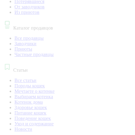
Потерявшиеся
От заводчиков
Из приютов
Каталог продавцов
Все продавцы
Заводчики
Приюты
Частные продавцы
Статьи
Все статьи
Породы кошек
Мечтаете о котенке
Выбираем котенка
Котенок дома
Здоровье кошек
Питание кошек
Поведение кошек
Уход и содержание
Новости