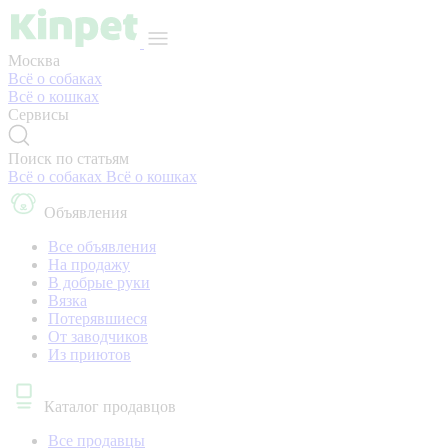
Москва
Всё о собаках
Всё о кошках
Сервисы
Поиск по статьям
Всё о собаках
Всё о кошках
Объявления
Все объявления
На продажу
В добрые руки
Вязка
Потерявшиеся
От заводчиков
Из приютов
Каталог продавцов
Все продавцы