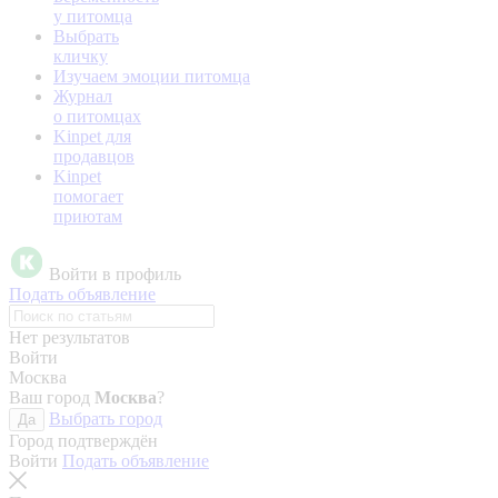
у питомца
Выбрать
кличку
Изучаем эмоции питомца
Журнал
о питомцах
Kinpet для
продавцов
Kinpet
помогает
приютам
Войти в профиль
Подать объявление
Нет результатов
Войти
Москва
Ваш город
Москва
?
Выбрать город
Да
Город подтверждён
Войти
Подать объявление