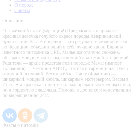
О породе
Советы
Описание
От выездной вязки (Франция!) Предлагается к продаже
красивая девочка голубого окраса породы Американский
булли в типе XL. Эти щенки— это результат выездной вязки
во Францию, объединивший в себе лучшие крови Европы
известного питомника UPB. Малышка отлично сложена,
обладает мощным костяком, отличной анатомией и харизмой.
Родители — яркие представители породы: Мама: (импорт
Голландия) — Чемпион ABKC, статная и гармоничная сука с
отличной психикой. Весом в 65 кг. Папа: (Франция) —
шикарный, мощный кобель, шикарным экстерьером. Весом в
75 кг. Эта красотка станет не только преданным членом семьи,
но и гордостью владельца. Помощь в доставке и консультации
по выращиванию 24/7.
Факты о питомце