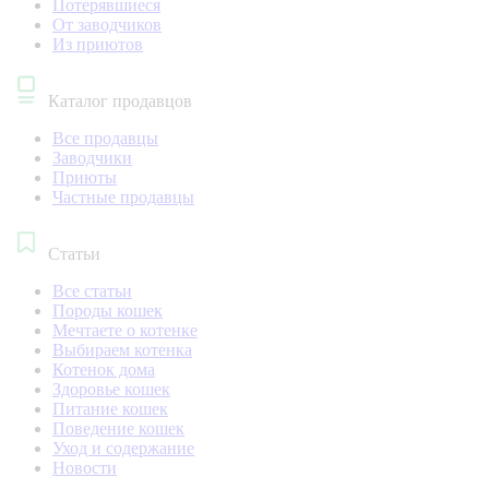
Потерявшиеся
От заводчиков
Из приютов
Каталог продавцов
Все продавцы
Заводчики
Приюты
Частные продавцы
Статьи
Все статьи
Породы кошек
Мечтаете о котенке
Выбираем котенка
Котенок дома
Здоровье кошек
Питание кошек
Поведение кошек
Уход и содержание
Новости