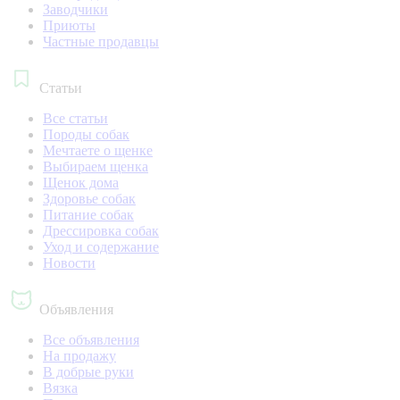
Заводчики
Приюты
Частные продавцы
Статьи
Все статьи
Породы собак
Мечтаете о щенке
Выбираем щенка
Щенок дома
Здоровье собак
Питание собак
Дрессировка собак
Уход и содержание
Новости
Объявления
Все объявления
На продажу
В добрые руки
Вязка