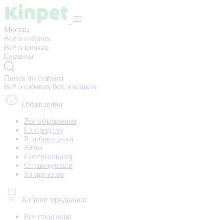
Москва
Всё о собаках
Всё о кошках
Сервисы
Поиск по статьям
Всё о собаках
Всё о кошках
Объявления
Все объявления
На продажу
В добрые руки
Вязка
Потерявшиеся
От заводчиков
Из приютов
Каталог продавцов
Все продавцы