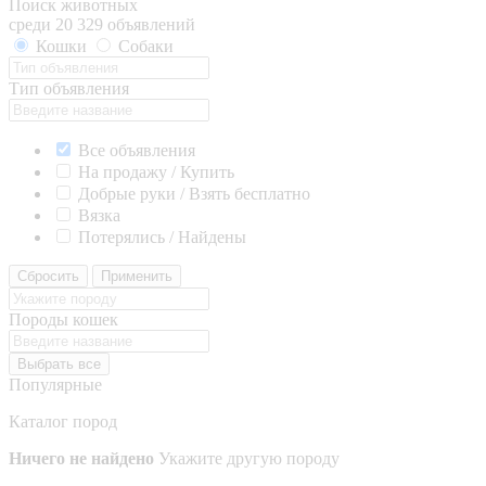
Поиск животных
среди 20 329 объявлений
Кошки
Собаки
Тип объявления
Все объявления
На продажу / Купить
Добрые руки / Взять бесплатно
Вязка
Потерялись / Найдены
Сбросить
Применить
Породы кошек
Выбрать все
Популярные
Каталог пород
Ничего не найдено
Укажите другую породу