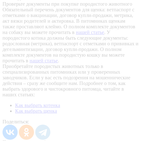
Проверьте документы при покупке породистого животного
Обязательный перечень документов для щенка: ветпаспорт с
отметками о вакцинации, договор купли-продажи, метрика,
акт вязки родителей и актировка. В питомниках щенкам
также проставляют клеймо. О полном комплекте документов
на собаку вы можете прочитать в
нашей статье
.
У
породистого котика должны быть следующие документы:
родословная (метрика), ветпаспорт с отметками о прививках и
дегельминтизации, договор купли-продажи. О полном
комплекте документов на породистую кошку вы можете
прочитать в
нашей статье
.
Приобретайте породистых животных только в
специализированных питомниках или у проверенных
заводчиков. Если у вас есть подозрения на мошеннические
действия – сразу же сообщите нам.
Подробнее о том, как
выбрать здорового и чистокровного питомца, читайте в
наших статьях:
Как выбрать котенка
Как выбрать щенка
Поделиться: