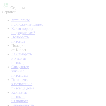
Сервисы
Сервисы
Установите
приложение Kinpet
Какая порода
подходит вам?
Подобрать
питомца
Подарки
от Kinpet
Как выбрать
и купить
питомца
Симулятор
жизни с
питомцем
Готовимся
к появлению
питомца дома
Как взять
питомца
из приюта
Беременность