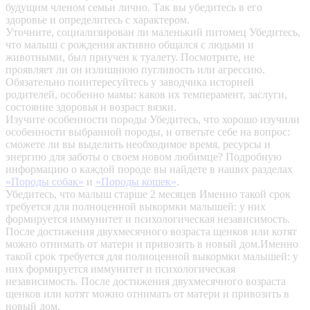
будущим членом семьи лично. Так вы убедитесь в его
здоровье и определитесь с характером.
Уточните, социализирован ли маленький питомец
Убедитесь,
что малыш с рождения активно общался с людьми и
животными, был приучен к туалету. Посмотрите, не
проявляет ли он излишнюю пугливость или агрессию.
Обязательно поинтересуйтесь у заводчика историей
родителей, особенно мамы: каков их темперамент, заслуги,
состояние здоровья и возраст вязки.
Изучите особенности породы
Убедитесь, что хорошо изучили
особенности выбранной породы, и ответьте себе на вопрос:
сможете ли вы выделить необходимое время, ресурсы и
энергию для заботы о своем новом любимце? Подробную
информацию о каждой породе вы найдете в наших разделах
«Породы собак»
и
«Породы кошек»
.
Убедитесь, что малыш старше 2 месяцев
Именно такой срок
требуется для полноценной выкормки малышей: у них
формируется иммунитет и психологическая независимость.
После достижения двухмесячного возраста щенков или котят
можно отнимать от матери и привозить в новый дом.Именно
такой срок требуется для полноценной выкормки малышей: у
них формируется иммунитет и психологическая
независимость. После достижения двухмесячного возраста
щенков или котят можно отнимать от матери и привозить в
новый дом.