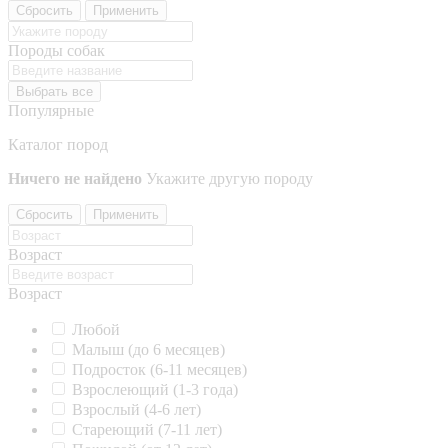
Сбросить
Применить
Породы собак
Выбрать все
Популярные
Каталог пород
Ничего не найдено
Укажите другую породу
Сбросить
Применить
Возраст
Возраст
Любой
Малыш (до 6 месяцев)
Подросток (6-11 месяцев)
Взрослеющий (1-3 года)
Взрослый (4-6 лет)
Стареющий (7-11 лет)