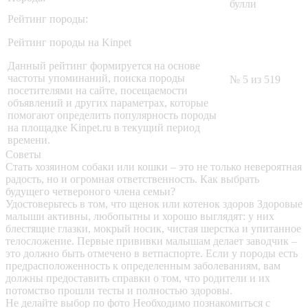
булли
Рейтинг породы:
Рейтинг породы на Kinpet
Данный рейтинг формируется на основе
частоты упоминаний, поиска породы
№ 5 из 519
посетителями на сайте, посещаемости
объявлений и других параметрах, которые
помогают определить популярность породы
на площадке Kinpet.ru в текущий период
времени.
Советы
Стать хозяином собаки или кошки – это не только невероятная
радость, но и огромная ответственность. Как выбрать
будущего четвероного члена семьи?
Удостоверьтесь в том, что щенок или котенок здоров
Здоровые
малыши активны, любопытны и хорошо выглядят: у них
блестящие глазки, мокрый носик, чистая шерстка и упитанное
телосложение. Первые прививки малышам делает заводчик –
это должно быть отмечено в ветпаспорте. Если у породы есть
предрасположенность к определенным заболеваниям, вам
должны предоставить справки о том, что родители и их
потомство прошли тесты и полностью здоровы.
Не делайте выбор по фото
Необходимо познакомиться с