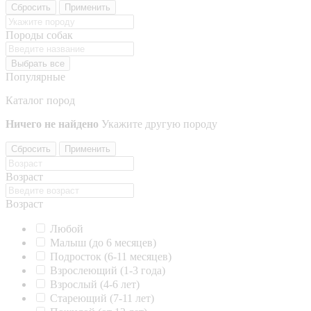
Сбросить
Применить
Породы собак
Выбрать все
Популярные
Каталог пород
Ничего не найдено
Укажите другую породу
Сбросить
Применить
Возраст
Возраст
Любой
Малыш (до 6 месяцев)
Подросток (6-11 месяцев)
Взрослеющий (1-3 года)
Взрослый (4-6 лет)
Стареющий (7-11 лет)