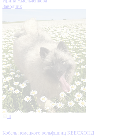
Ирина Амельченкова
Заводчик
4
Кобель немецкого вольфшпиц КЕЕСХОНД