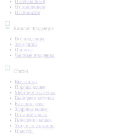
Потерявшиеся
От заводчиков
Из приютов
Каталог продавцов
Все продавцы
Заводчики
Приюты
Частные продавцы
Статьи
Все статьи
Породы кошек
Мечтаете о котенке
Выбираем котенка
Котенок дома
Здоровье кошек
Питание кошек
Поведение кошек
Уход и содержание
Новости