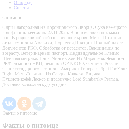
О породе
Советы
Описание
Одри Благородная Из Воронцовского Дворца. Сука немецкого
вольфшпиц/ кеесхонд. 27.11.2025. В поиске любящих мама
пап. В родословной собраны лучшие крови Мира. По линии
отца чемпионы Америки, Норвегии,Швеции. Полный пакет
Документов РКФ. Обработка от паразитов. Вакцинация по
возрасту. Ветеринарный паспорт. Индивидуальное Клеймо.
Щенячья метрика. Папа- Чингиз Хан Из Мирашела. Чемпион
РКФ, чемпион НКП, чемпион OANKOO, чемпион России.
Сын легендарного чемпиона Америки Тrumреt's Fight Fоr Yоur
Right. Мама-Эльмина Из Сердца Кавказа. Внучка
Пушистикофф Ласкер и правнучка Lord Sumbarsky Pramen.
Доставка возможна куда угодно
Факты о питомце
Факты о питомце