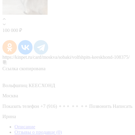
100 000 ₽
https://kinpet.ru/card/moskva/sobaki/volfshpits-keeskhond-108375/
Ссылка скопирована
Вольфшпиц КЕЕСХОНД
Москва
Показать телефон
+7 (916) ⚬⚬⚬ ⚬⚬ ⚬⚬
Позвонить
Написать
Ирина
Описание
Отзывы о продавце
(0)