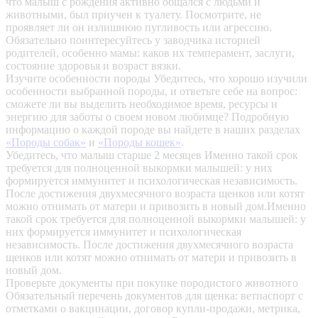
что малыш с рождения активно общался с людьми и
животными, был приучен к туалету. Посмотрите, не
проявляет ли он излишнюю пугливость или агрессию.
Обязательно поинтересуйтесь у заводчика историей
родителей, особенно мамы: каков их темперамент, заслуги,
состояние здоровья и возраст вязки.
Изучите особенности породы
Убедитесь, что хорошо изучили
особенности выбранной породы, и ответьте себе на вопрос:
сможете ли вы выделить необходимое время, ресурсы и
энергию для заботы о своем новом любимце? Подробную
информацию о каждой породе вы найдете в наших разделах
«Породы собак»
и
«Породы кошек»
.
Убедитесь, что малыш старше 2 месяцев
Именно такой срок
требуется для полноценной выкормки малышей: у них
формируется иммунитет и психологическая независимость.
После достижения двухмесячного возраста щенков или котят
можно отнимать от матери и привозить в новый дом.Именно
такой срок требуется для полноценной выкормки малышей: у
них формируется иммунитет и психологическая
независимость. После достижения двухмесячного возраста
щенков или котят можно отнимать от матери и привозить в
новый дом.
Проверьте документы при покупке породистого животного
Обязательный перечень документов для щенка: ветпаспорт с
отметками о вакцинации, договор купли-продажи, метрика,