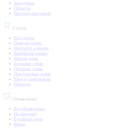
Заводчики
Приюты
Частные продавцы
Статьи
Все статьи
Породы собак
Мечтаете о щенке
Выбираем щенка
Щенок дома
Здоровье собак
Питание собак
Дрессировка собак
Уход и содержание
Новости
Объявления
Все объявления
На продажу
В добрые руки
Вязка