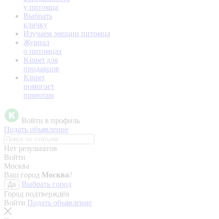
у питомца
Выбрать
кличку
Изучаем эмоции питомца
Журнал
о питомцах
Kinpet для
продавцов
Kinpet
помогает
приютам
Войти в профиль
Подать объявление
Нет результатов
Войти
Москва
Ваш город
Москва
?
Выбрать город
Да
Город подтверждён
Войти
Подать объявление