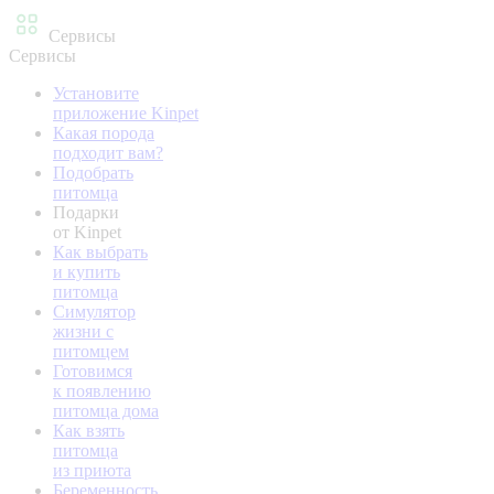
Сервисы
Сервисы
Установите
приложение Kinpet
Какая порода
подходит вам?
Подобрать
питомца
Подарки
от Kinpet
Как выбрать
и купить
питомца
Симулятор
жизни с
питомцем
Готовимся
к появлению
питомца дома
Как взять
питомца
из приюта
Беременность