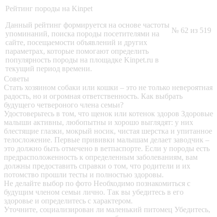
Рейтинг породы на Kinpet
Данный рейтинг формируется на основе частоты
№ 62 из 519
упоминаний, поиска породы посетителями на
сайте, посещаемости объявлений и других
параметрах, которые помогают определить
популярность породы на площадке Kinpet.ru в
текущий период времени.
Советы
Стать хозяином собаки или кошки – это не только невероятная
радость, но и огромная ответственность. Как выбрать
будущего четвероного члена семьи?
Удостоверьтесь в том, что щенок или котенок здоров
Здоровые
малыши активны, любопытны и хорошо выглядят: у них
блестящие глазки, мокрый носик, чистая шерстка и упитанное
телосложение. Первые прививки малышам делает заводчик –
это должно быть отмечено в ветпаспорте. Если у породы есть
предрасположенность к определенным заболеваниям, вам
должны предоставить справки о том, что родители и их
потомство прошли тесты и полностью здоровы.
Не делайте выбор по фото
Необходимо познакомиться с
будущим членом семьи лично. Так вы убедитесь в его
здоровье и определитесь с характером.
Уточните, социализирован ли маленький питомец
Убедитесь,