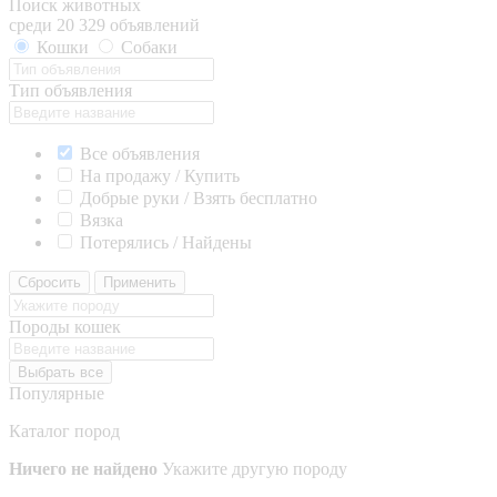
Поиск животных
среди 20 329 объявлений
Кошки
Собаки
Тип объявления
Все объявления
На продажу / Купить
Добрые руки / Взять бесплатно
Вязка
Потерялись / Найдены
Сбросить
Применить
Породы кошек
Выбрать все
Популярные
Каталог пород
Ничего не найдено
Укажите другую породу