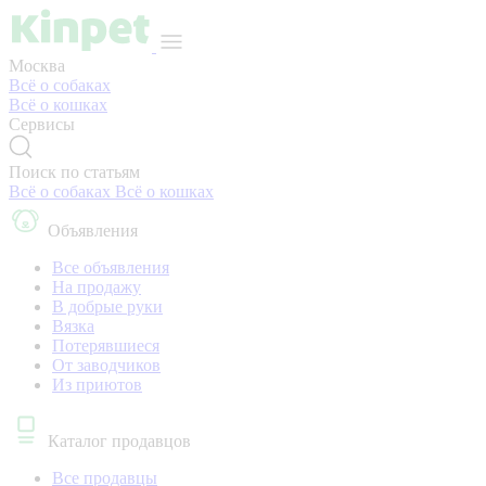
Москва
Всё о собаках
Всё о кошках
Сервисы
Поиск по статьям
Всё о собаках
Всё о кошках
Объявления
Все объявления
На продажу
В добрые руки
Вязка
Потерявшиеся
От заводчиков
Из приютов
Каталог продавцов
Все продавцы