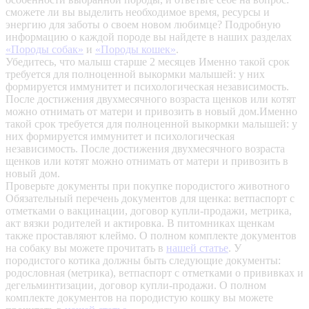
сможете ли вы выделить необходимое время, ресурсы и
энергию для заботы о своем новом любимце? Подробную
информацию о каждой породе вы найдете в наших разделах
«Породы собак»
и
«Породы кошек»
.
Убедитесь, что малыш старше 2 месяцев
Именно такой срок
требуется для полноценной выкормки малышей: у них
формируется иммунитет и психологическая независимость.
После достижения двухмесячного возраста щенков или котят
можно отнимать от матери и привозить в новый дом.Именно
такой срок требуется для полноценной выкормки малышей: у
них формируется иммунитет и психологическая
независимость. После достижения двухмесячного возраста
щенков или котят можно отнимать от матери и привозить в
новый дом.
Проверьте документы при покупке породистого животного
Обязательный перечень документов для щенка: ветпаспорт с
отметками о вакцинации, договор купли-продажи, метрика,
акт вязки родителей и актировка. В питомниках щенкам
также проставляют клеймо. О полном комплекте документов
на собаку вы можете прочитать в
нашей статье
.
У
породистого котика должны быть следующие документы:
родословная (метрика), ветпаспорт с отметками о прививках и
дегельминтизации, договор купли-продажи. О полном
комплекте документов на породистую кошку вы можете