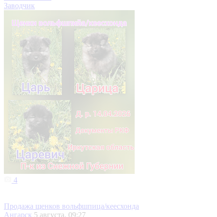
Заводчик
4
Продажа щенков вольфшпица/кеесхонда
Ангарск
5 августа, 09:27