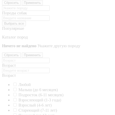
Сбросить
Применить
Породы собак
Выбрать все
Популярные
Каталог пород
Ничего не найдено
Укажите другую породу
Сбросить
Применить
Возраст
Возраст
Любой
Малыш (до 6 месяцев)
Подросток (6-11 месяцев)
Взрослеющий (1-3 года)
Взрослый (4-6 лет)
Стареющий (7-11 лет)