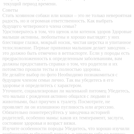
текущий период времени.
Советы
Стать хозяином собаки или кошки – это не только невероятная
радость, но и огромная ответственность. Как выбрать
будущего четвероного члена семьи?
Удостоверьтесь в том, что щенок или котенок здоров
Здоровые
малыши активны, любопытны и хорошо выглядят: у них
блестящие глазки, мокрый носик, чистая шерстка и упитанное
телосложение. Первые прививки малышам делает заводчик –
это должно быть отмечено в ветпаспорте. Если у породы есть
предрасположенность к определенным заболеваниям, вам
должны предоставить справки о том, что родители и их
потомство прошли тесты и полностью здоровы.
Не делайте выбор по фото
Необходимо познакомиться с
будущим членом семьи лично. Так вы убедитесь в его
здоровье и определитесь с характером.
Уточните, социализирован ли маленький питомец
Убедитесь,
что малыш с рождения активно общался с людьми и
животными, был приучен к туалету. Посмотрите, не
проявляет ли он излишнюю пугливость или агрессию.
Обязательно поинтересуйтесь у заводчика историей
родителей, особенно мамы: каков их темперамент, заслуги,
состояние здоровья и возраст вязки.
Изучите особенности породы
Убедитесь, что хорошо изучили
особенности выбранной породы, и ответьте себе на вопрос: