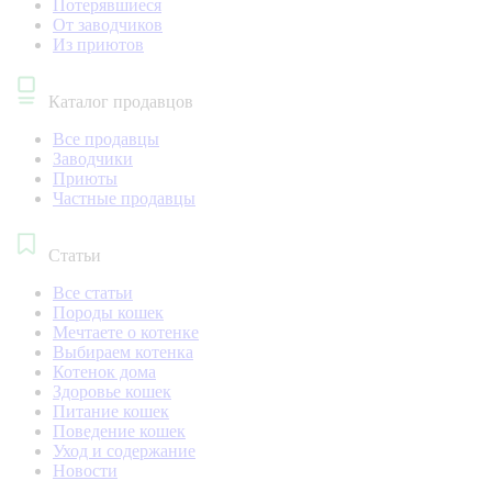
Потерявшиеся
От заводчиков
Из приютов
Каталог продавцов
Все продавцы
Заводчики
Приюты
Частные продавцы
Статьи
Все статьи
Породы кошек
Мечтаете о котенке
Выбираем котенка
Котенок дома
Здоровье кошек
Питание кошек
Поведение кошек
Уход и содержание
Новости