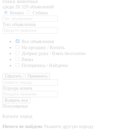
Поиск животных
среди 20 329 объявлений
Кошки
Собаки
Тип объявления
Все объявления
На продажу / Купить
Добрые руки / Взять бесплатно
Вязка
Потерялись / Найдены
Сбросить
Применить
Породы кошек
Выбрать все
Популярные
Каталог пород
Ничего не найдено
Укажите другую породу