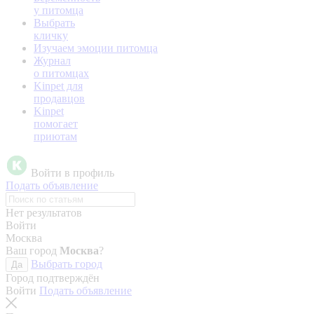
у питомца
Выбрать
кличку
Изучаем эмоции питомца
Журнал
о питомцах
Kinpet для
продавцов
Kinpet
помогает
приютам
Войти в профиль
Подать объявление
Нет результатов
Войти
Москва
Ваш город
Москва
?
Выбрать город
Да
Город подтверждён
Войти
Подать объявление