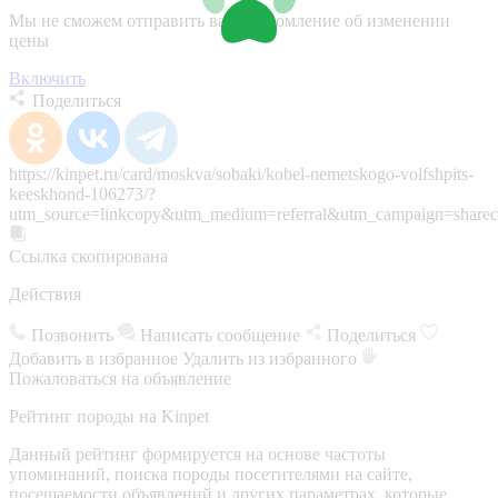
Мы не сможем отправить вам уведомление об изменении
цены
Включить
Поделиться
https://kinpet.ru/card/moskva/sobaki/kobel-nemetskogo-volfshpits-
keeskhond-106273/?
utm_source=linkcopy&utm_medium=referral&utm_campaign=sharec
Ссылка скопирована
Действия
Позвонить
Написать сообщение
Поделиться
Добавить в избранное
Удалить из избранного
Пожаловаться на объявление
Рейтинг породы на Kinpet
Данный рейтинг формируется на основе частоты
упоминаний, поиска породы посетителями на сайте,
посещаемости объявлений и других параметрах, которые