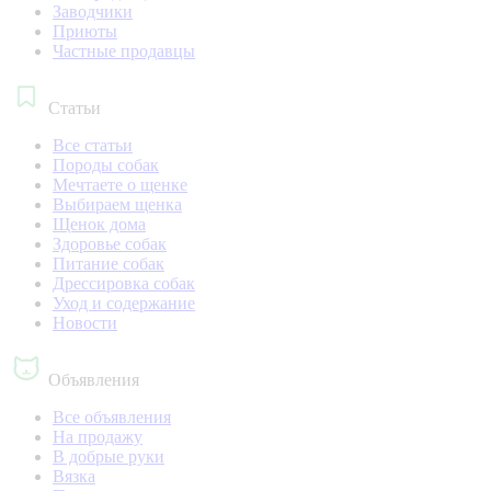
Заводчики
Приюты
Частные продавцы
Статьи
Все статьи
Породы собак
Мечтаете о щенке
Выбираем щенка
Щенок дома
Здоровье собак
Питание собак
Дрессировка собак
Уход и содержание
Новости
Объявления
Все объявления
На продажу
В добрые руки
Вязка