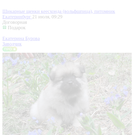
Шикарные щенки кеесхонда (вольфшпица), питомник
Екатеринбург
21 июля, 09:29
Договорная
Подарок
Екатерина Бурова
Заводчик