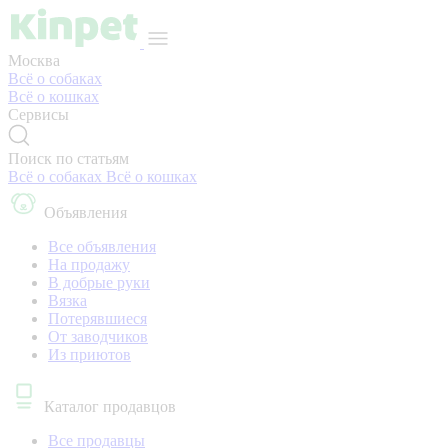
Москва
Всё о собаках
Всё о кошках
Сервисы
Поиск по статьям
Всё о собаках
Всё о кошках
Объявления
Все объявления
На продажу
В добрые руки
Вязка
Потерявшиеся
От заводчиков
Из приютов
Каталог продавцов
Все продавцы