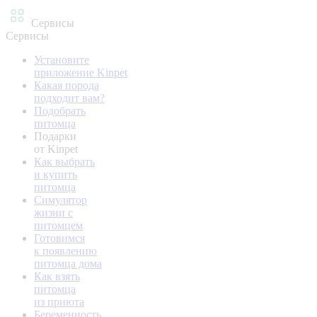
Сервисы
Сервисы
Установите
приложение Kinpet
Какая порода
подходит вам?
Подобрать
питомца
Подарки
от Kinpet
Как выбрать
и купить
питомца
Симулятор
жизни с
питомцем
Готовимся
к появлению
питомца дома
Как взять
питомца
из приюта
Беременность