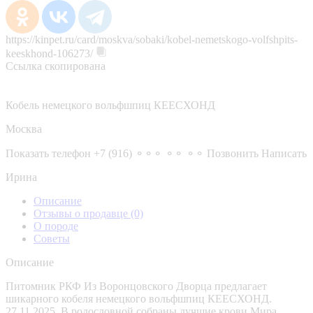
https://kinpet.ru/card/moskva/sobaki/kobel-nemetskogo-volfshpits-
keeskhond-106273/
Ссылка скопирована
Кобель немецкого вольфшпиц КЕЕСХОНД
Москва
Показать телефон
+7 (916) ⚬⚬⚬ ⚬⚬ ⚬⚬
Позвонить
Написать
Ирина
Описание
Отзывы о продавце
(0)
О породе
Советы
Описание
Питомник РКФ Из Воронцовского Дворца предлагает
шикарного кобеля немецкого вольфшпиц КЕЕСХОНД.
27.11.2025. В родословной собраны лучшие крови Мира.