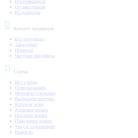
Потерявшиеся
От заводчиков
Из приютов
Каталог продавцов
Все продавцы
Заводчики
Приюты
Частные продавцы
Статьи
Все статьи
Породы кошек
Мечтаете о котенке
Выбираем котенка
Котенок дома
Здоровье кошек
Питание кошек
Поведение кошек
Уход и содержание
Новости