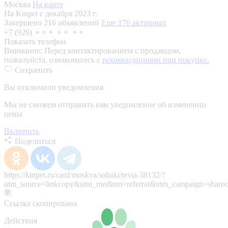
Москва
На карте
На Kinpet c декабря 2023 г.
Завершено 216 объявлений
Еще 176 активных
+7 (926) ⚬⚬⚬ ⚬⚬ ⚬⚬
Показать телефон
Внимание:
Перед контактированием с продавцом,
пожалуйста, ознакомьтесь с
рекомендациями при покупке.
Сохранить
Вы отключили уведомления
Мы не сможем отправить вам уведомление об изменении
цены
Включить
Поделиться
https://kinpet.ru/card/moskva/sobaki/tessa-38132/?
utm_source=linkcopy&utm_medium=referral&utm_campaign=sharec
Ссылка скопирована
Действия