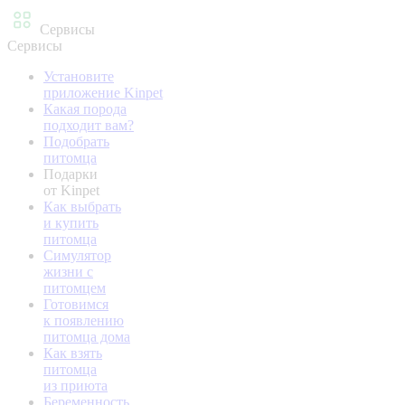
Сервисы
Сервисы
Установите
приложение Kinpet
Какая порода
подходит вам?
Подобрать
питомца
Подарки
от Kinpet
Как выбрать
и купить
питомца
Симулятор
жизни с
питомцем
Готовимся
к появлению
питомца дома
Как взять
питомца
из приюта
Беременность