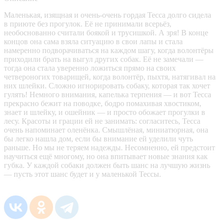
Маленькая, изящная и очень-очень гордая Тесса долго сидела
в приюте без прогулок. Её не принимали всерьёз,
необоснованно считали боякой и трусишкой. А зря! В конце
концов она сама взяла ситуацию в свои лапы и стала
намеренно подворачиваться на каждом шагу, когда волонтёры
приходили брать на выгул других собак. Её не замечали —
тогда она стала уверенно ложиться прямо на своих
четвероногих товарищей, когда волонтёр, пыхтя, натягивал на
них шлейки. Сложно игнорировать собаку, которая так хочет
гулять! Немного внимания, капелька терпения — и вот Тесса
прекрасно бежит на поводке, бодро помахивая хвостиком,
знает и шлейку, и ошейник — и просто обожает прогулки в
лесу. Красоты и грации ей не занимать: согласитесь, Тесса
очень напоминает оленёнка. Смышлёная, миниатюрная, она
бы легко нашла дом, если бы внимание ей уделили чуть
раньше. Но мы не теряем надежды. Несомненно, ей предстоит
научиться ещё многому, но она впитывает новые знания как
губка. У каждой собаки должен быть шанс на лучшую жизнь
— пусть этот шанс будет и у маленькой Тессы.