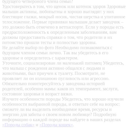
будущего четвероного члена семьи?
Удостоверьтесь в том, что щенок или котенок здоров
Здоровые
малыши активны, любопытны и хорошо выглядят: у них
блестящие глазки, мокрый носик, чистая шерстка и упитанное
телосложение. Первые прививки малышам делает заводчик –
это должно быть отмечено в ветпаспорте. Если у породы есть
предрасположенность к определенным заболеваниям, вам
должны предоставить справки о том, что родители и их
потомство прошли тесты и полностью здоровы.
Не делайте выбор по фото
Необходимо познакомиться с
будущим членом семьи лично. Так вы убедитесь в его
здоровье и определитесь с характером.
Уточните, социализирован ли маленький питомец
Убедитесь,
что малыш с рождения активно общался с людьми и
животными, был приучен к туалету. Посмотрите, не
проявляет ли он излишнюю пугливость или агрессию.
Обязательно поинтересуйтесь у заводчика историей
родителей, особенно мамы: каков их темперамент, заслуги,
состояние здоровья и возраст вязки.
Изучите особенности породы
Убедитесь, что хорошо изучили
особенности выбранной породы, и ответьте себе на вопрос:
сможете ли вы выделить необходимое время, ресурсы и
энергию для заботы о своем новом любимце? Подробную
информацию о каждой породе вы найдете в наших разделах
«Породы собак»
и
«Породы кошек»
.