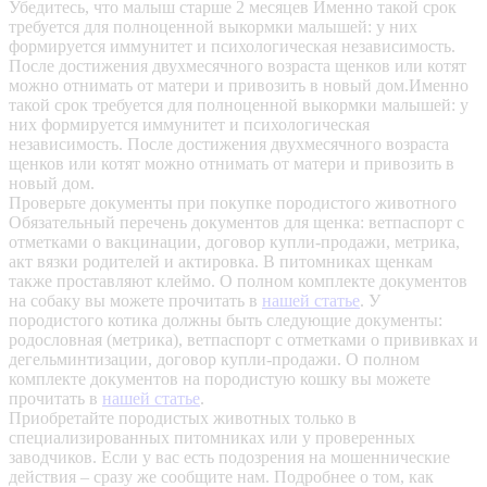
Убедитесь, что малыш старше 2 месяцев
Именно такой срок
требуется для полноценной выкормки малышей: у них
формируется иммунитет и психологическая независимость.
После достижения двухмесячного возраста щенков или котят
можно отнимать от матери и привозить в новый дом.Именно
такой срок требуется для полноценной выкормки малышей: у
них формируется иммунитет и психологическая
независимость. После достижения двухмесячного возраста
щенков или котят можно отнимать от матери и привозить в
новый дом.
Проверьте документы при покупке породистого животного
Обязательный перечень документов для щенка: ветпаспорт с
отметками о вакцинации, договор купли-продажи, метрика,
акт вязки родителей и актировка. В питомниках щенкам
также проставляют клеймо. О полном комплекте документов
на собаку вы можете прочитать в
нашей статье
.
У
породистого котика должны быть следующие документы:
родословная (метрика), ветпаспорт с отметками о прививках и
дегельминтизации, договор купли-продажи. О полном
комплекте документов на породистую кошку вы можете
прочитать в
нашей статье
.
Приобретайте породистых животных только в
специализированных питомниках или у проверенных
заводчиков. Если у вас есть подозрения на мошеннические
действия – сразу же сообщите нам.
Подробнее о том, как