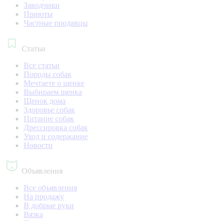
Заводчики
Приюты
Частные продавцы
Статьи
Все статьи
Породы собак
Мечтаете о щенке
Выбираем щенка
Щенок дома
Здоровье собак
Питание собак
Дрессировка собак
Уход и содержание
Новости
Объявления
Все объявления
На продажу
В добрые руки
Вязка