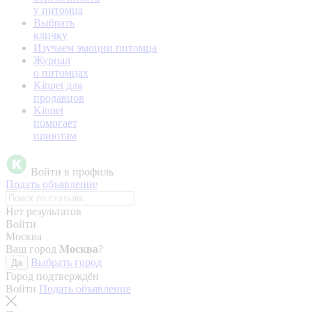
у питомца
Выбрать
кличку
Изучаем эмоции питомца
Журнал
о питомцах
Kinpet для
продавцов
Kinpet
помогает
приютам
Войти в профиль
Подать объявление
Нет результатов
Войти
Москва
Ваш город
Москва
?
Выбрать город
Да
Город подтверждён
Войти
Подать объявление