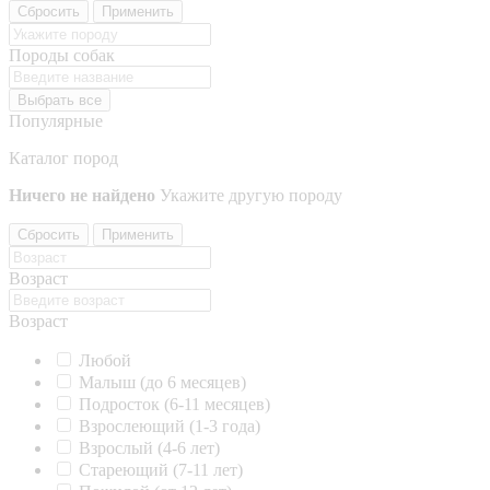
Сбросить
Применить
Породы собак
Выбрать все
Популярные
Каталог пород
Ничего не найдено
Укажите другую породу
Сбросить
Применить
Возраст
Возраст
Любой
Малыш (до 6 месяцев)
Подросток (6-11 месяцев)
Взрослеющий (1-3 года)
Взрослый (4-6 лет)
Стареющий (7-11 лет)