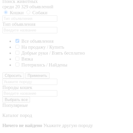
Поиск животных
среди 20 329 объявлений
Кошки
Собаки
Тип объявления
Все объявления
На продажу / Купить
Добрые руки / Взять бесплатно
Вязка
Потерялись / Найдены
Сбросить
Применить
Породы кошек
Выбрать все
Популярные
Каталог пород
Ничего не найдено
Укажите другую породу