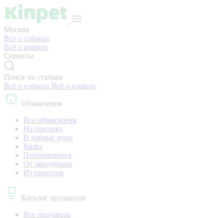
Москва
Всё о собаках
Всё о кошках
Сервисы
Поиск по статьям
Всё о собаках
Всё о кошках
Объявления
Все объявления
На продажу
В добрые руки
Вязка
Потерявшиеся
От заводчиков
Из приютов
Каталог продавцов
Все продавцы