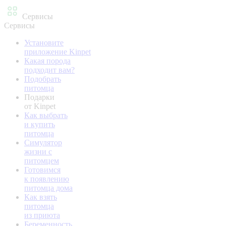
Сервисы
Сервисы
Установите
приложение Kinpet
Какая порода
подходит вам?
Подобрать
питомца
Подарки
от Kinpet
Как выбрать
и купить
питомца
Симулятор
жизни с
питомцем
Готовимся
к появлению
питомца дома
Как взять
питомца
из приюта
Беременность