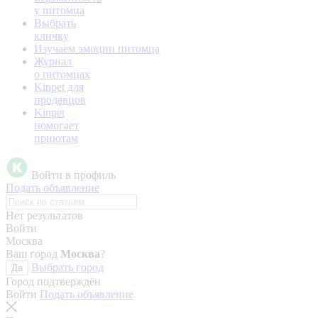
у питомца
Выбрать
кличку
Изучаем эмоции питомца
Журнал
о питомцах
Kinpet для
продавцов
Kinpet
помогает
приютам
Войти в профиль
Подать объявление
Нет результатов
Войти
Москва
Ваш город
Москва
?
Выбрать город
Да
Город подтверждён
Войти
Подать объявление