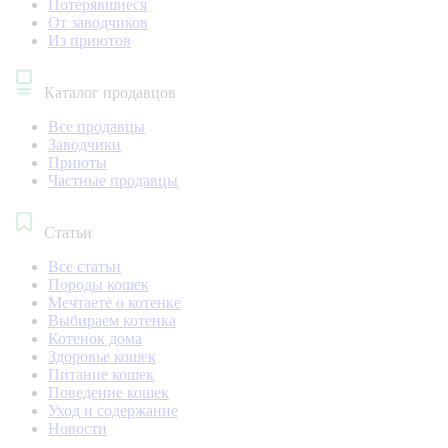
Потерявшиеся
От заводчиков
Из приютов
Каталог продавцов
Все продавцы
Заводчики
Приюты
Частные продавцы
Статьи
Все статьи
Породы кошек
Мечтаете о котенке
Выбираем котенка
Котенок дома
Здоровье кошек
Питание кошек
Поведение кошек
Уход и содержание
Новости