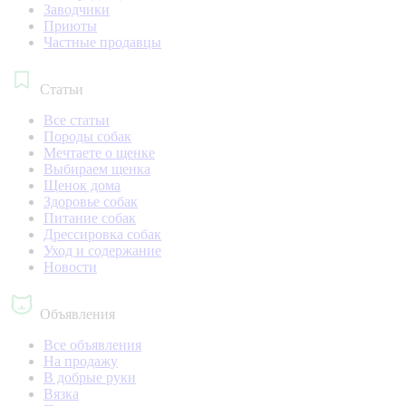
Заводчики
Приюты
Частные продавцы
Статьи
Все статьи
Породы собак
Мечтаете о щенке
Выбираем щенка
Щенок дома
Здоровье собак
Питание собак
Дрессировка собак
Уход и содержание
Новости
Объявления
Все объявления
На продажу
В добрые руки
Вязка