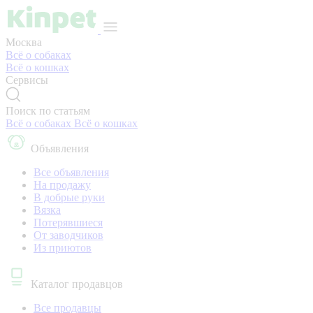
Москва
Всё о собаках
Всё о кошках
Сервисы
Поиск по статьям
Всё о собаках
Всё о кошках
Объявления
Все объявления
На продажу
В добрые руки
Вязка
Потерявшиеся
От заводчиков
Из приютов
Каталог продавцов
Все продавцы