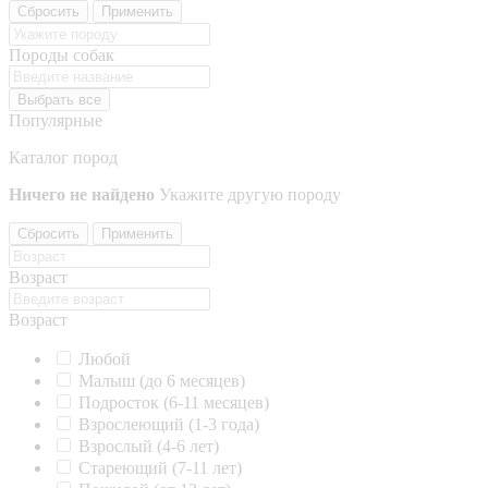
Сбросить
Применить
Породы собак
Выбрать все
Популярные
Каталог пород
Ничего не найдено
Укажите другую породу
Сбросить
Применить
Возраст
Возраст
Любой
Малыш (до 6 месяцев)
Подросток (6-11 месяцев)
Взрослеющий (1-3 года)
Взрослый (4-6 лет)
Стареющий (7-11 лет)