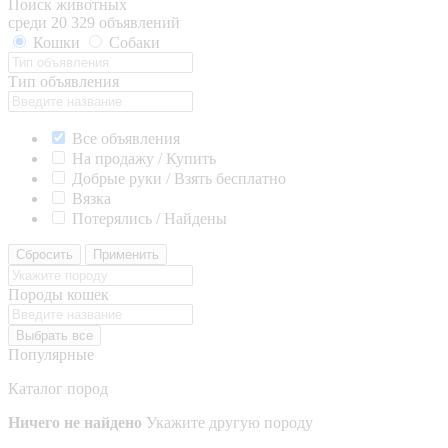
Поиск животных
среди 20 329 объявлений
Кошки
Собаки
Тип объявления
Все объявления
На продажу / Купить
Добрые руки / Взять бесплатно
Вязка
Потерялись / Найдены
Сбросить
Применить
Породы кошек
Выбрать все
Популярные
Каталог пород
Ничего не найдено
Укажите другую породу