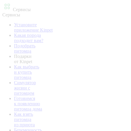
Сервисы
Сервисы
Установите
приложение Kinpet
Какая порода
подходит вам?
Подобрать
питомца
Подарки
от Kinpet
Как выбрать
и купить
питомца
Симулятор
жизни с
питомцем
Готовимся
к появлению
питомца дома
Как взять
питомца
из приюта
Беременность