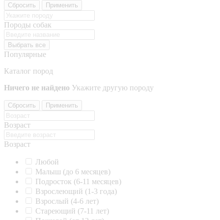
Сбросить
Применить
Породы собак
Выбрать все
Популярные
Каталог пород
Ничего не найдено
Укажите другую породу
Сбросить
Применить
Возраст
Возраст
Любой
Малыш (до 6 месяцев)
Подросток (6-11 месяцев)
Взрослеющий (1-3 года)
Взрослый (4-6 лет)
Стареющий (7-11 лет)