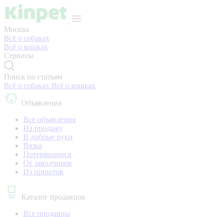
Москва
Всё о собаках
Всё о кошках
Сервисы
Поиск по статьям
Всё о собаках
Всё о кошках
Объявления
Все объявления
На продажу
В добрые руки
Вязка
Потерявшиеся
От заводчиков
Из приютов
Каталог продавцов
Все продавцы