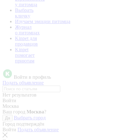
у питомца
Выбрать
кличку
Изучаем эмоции питомца
Журнал
о питомцах
Kinpet для
продавцов
Kinpet
помогает
приютам
Войти в профиль
Подать объявление
Нет результатов
Войти
Москва
Ваш город
Москва
?
Выбрать город
Да
Город подтверждён
Войти
Подать объявление