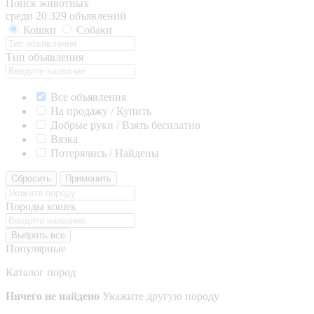
Поиск животных
среди 20 329 объявлений
Кошки
Собаки
Тип объявления
Все объявления
На продажу / Купить
Добрые руки / Взять бесплатно
Вязка
Потерялись / Найдены
Сбросить
Применить
Породы кошек
Выбрать все
Популярные
Каталог пород
Ничего не найдено
Укажите другую породу