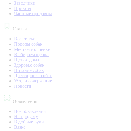
Заводчики
Приюты
Частные продавцы
Статьи
Все статьи
Породы собак
Мечтаете о щенке
Выбираем щенка
Щенок дома
Здоровье собак
Питание собак
Дрессировка собак
Уход и содержание
Новости
Объявления
Все объявления
На продажу
В добрые руки
Вязка