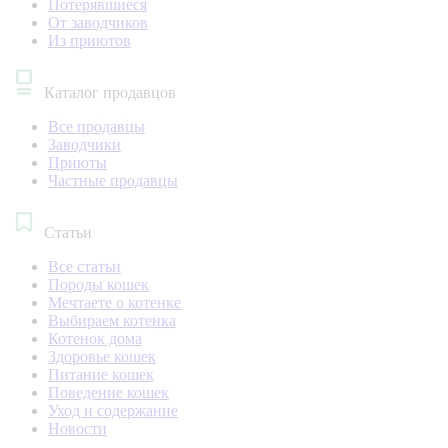
Потерявшиеся
От заводчиков
Из приютов
Каталог продавцов
Все продавцы
Заводчики
Приюты
Частные продавцы
Статьи
Все статьи
Породы кошек
Мечтаете о котенке
Выбираем котенка
Котенок дома
Здоровье кошек
Питание кошек
Поведение кошек
Уход и содержание
Новости