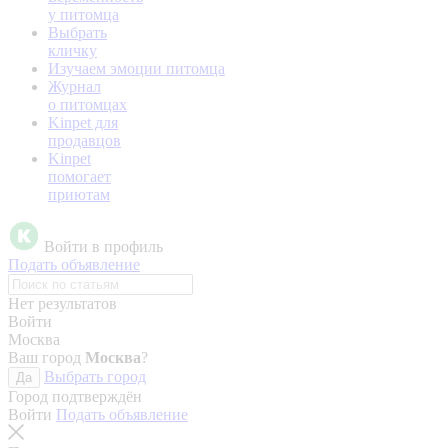
у питомца
Выбрать
кличку
Изучаем эмоции питомца
Журнал
о питомцах
Kinpet для
продавцов
Kinpet
помогает
приютам
Войти в профиль
Подать объявление
Нет результатов
Войти
Москва
Ваш город
Москва
?
Выбрать город
Да
Город подтверждён
Войти
Подать объявление