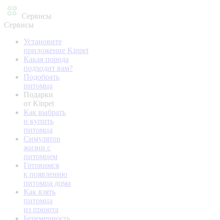
Сервисы
Сервисы
Установите
приложение Kinpet
Какая порода
подходит вам?
Подобрать
питомца
Подарки
от Kinpet
Как выбрать
и купить
питомца
Симулятор
жизни с
питомцем
Готовимся
к появлению
питомца дома
Как взять
питомца
из приюта
Беременность