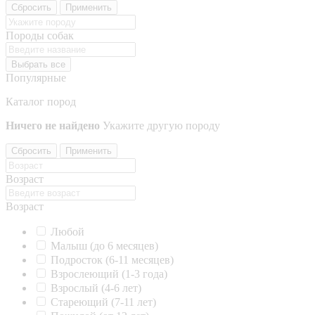
Сбросить
Применить
Породы собак
Выбрать все
Популярные
Каталог пород
Ничего не найдено
Укажите другую породу
Сбросить
Применить
Возраст
Возраст
Любой
Малыш (до 6 месяцев)
Подросток (6-11 месяцев)
Взрослеющий (1-3 года)
Взрослый (4-6 лет)
Стареющий (7-11 лет)