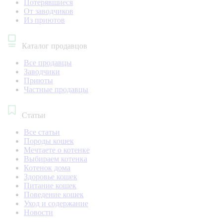
Потерявшиеся
От заводчиков
Из приютов
Каталог продавцов
Все продавцы
Заводчики
Приюты
Частные продавцы
Статьи
Все статьи
Породы кошек
Мечтаете о котенке
Выбираем котенка
Котенок дома
Здоровье кошек
Питание кошек
Поведение кошек
Уход и содержание
Новости