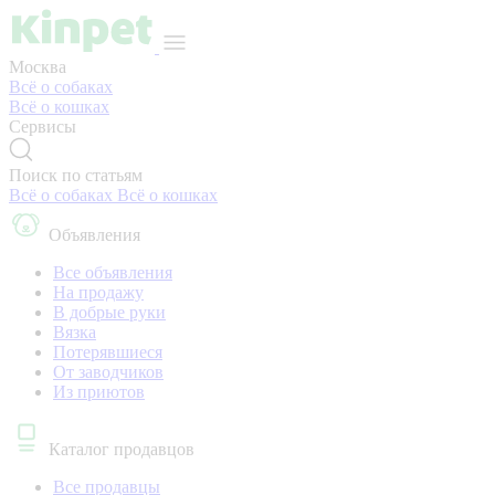
Москва
Всё о собаках
Всё о кошках
Сервисы
Поиск по статьям
Всё о собаках
Всё о кошках
Объявления
Все объявления
На продажу
В добрые руки
Вязка
Потерявшиеся
От заводчиков
Из приютов
Каталог продавцов
Все продавцы