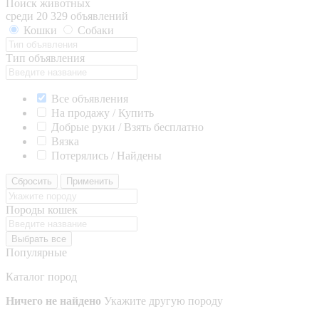
Поиск животных
среди 20 329 объявлений
Кошки
Собаки
Тип объявления
Все объявления
На продажу / Купить
Добрые руки / Взять бесплатно
Вязка
Потерялись / Найдены
Сбросить
Применить
Породы кошек
Выбрать все
Популярные
Каталог пород
Ничего не найдено
Укажите другую породу