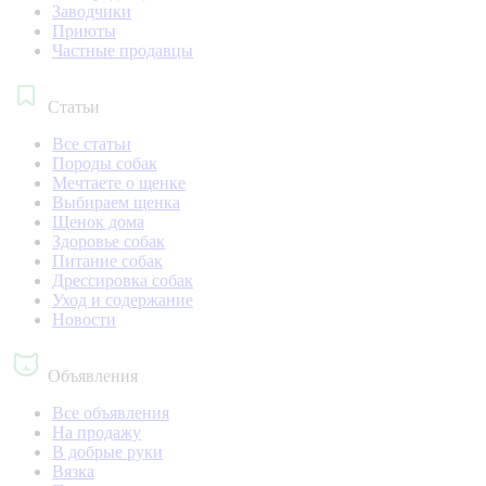
Заводчики
Приюты
Частные продавцы
Статьи
Все статьи
Породы собак
Мечтаете о щенке
Выбираем щенка
Щенок дома
Здоровье собак
Питание собак
Дрессировка собак
Уход и содержание
Новости
Объявления
Все объявления
На продажу
В добрые руки
Вязка