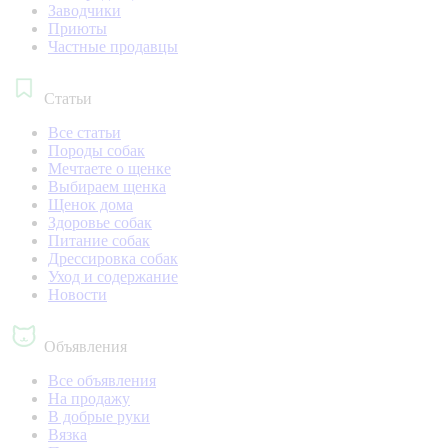
Заводчики
Приюты
Частные продавцы
Статьи
Все статьи
Породы собак
Мечтаете о щенке
Выбираем щенка
Щенок дома
Здоровье собак
Питание собак
Дрессировка собак
Уход и содержание
Новости
Объявления
Все объявления
На продажу
В добрые руки
Вязка