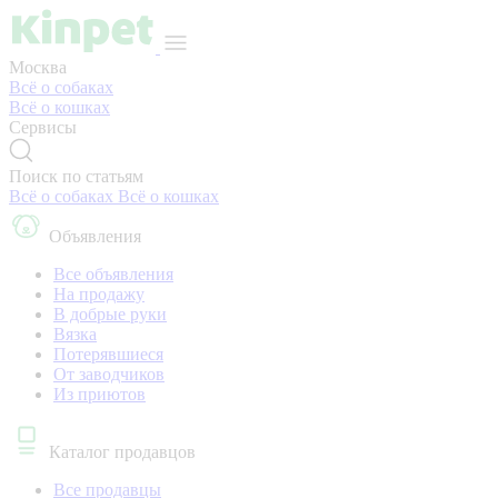
Москва
Всё о собаках
Всё о кошках
Сервисы
Поиск по статьям
Всё о собаках
Всё о кошках
Объявления
Все объявления
На продажу
В добрые руки
Вязка
Потерявшиеся
От заводчиков
Из приютов
Каталог продавцов
Все продавцы