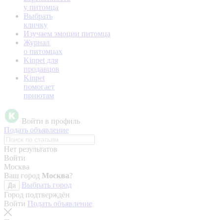
у питомца
Выбрать
кличку
Изучаем эмоции питомца
Журнал
о питомцах
Kinpet для
продавцов
Kinpet
помогает
приютам
Войти в профиль
Подать объявление
Нет результатов
Войти
Москва
Ваш город
Москва
?
Выбрать город
Да
Город подтверждён
Войти
Подать объявление