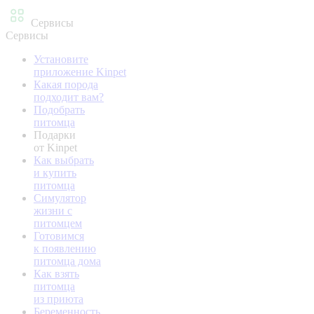
Сервисы
Сервисы
Установите
приложение Kinpet
Какая порода
подходит вам?
Подобрать
питомца
Подарки
от Kinpet
Как выбрать
и купить
питомца
Симулятор
жизни с
питомцем
Готовимся
к появлению
питомца дома
Как взять
питомца
из приюта
Беременность