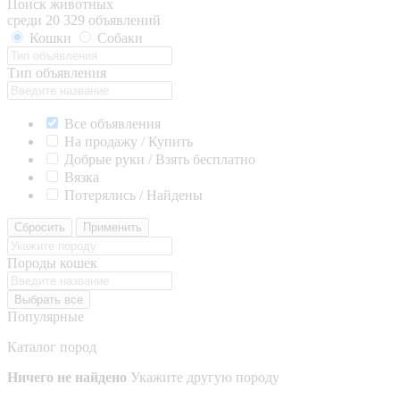
Поиск животных
среди 20 329 объявлений
Кошки
Собаки
Тип объявления
Все объявления
На продажу / Купить
Добрые руки / Взять бесплатно
Вязка
Потерялись / Найдены
Сбросить
Применить
Породы кошек
Выбрать все
Популярные
Каталог пород
Ничего не найдено
Укажите другую породу