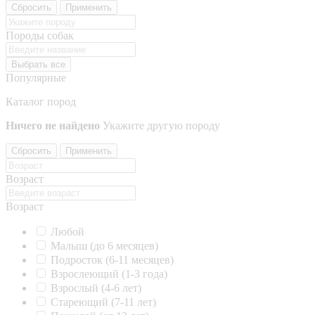
Сбросить
Применить
Породы собак
Выбрать все
Популярные
Каталог пород
Ничего не найдено
Укажите другую породу
Сбросить
Применить
Возраст
Возраст
Любой
Малыш (до 6 месяцев)
Подросток (6-11 месяцев)
Взрослеющий (1-3 года)
Взрослый (4-6 лет)
Стареющий (7-11 лет)