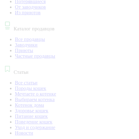
Потерявшиеся
От заводчиков
Из приютов
Каталог продавцов
Все продавцы
Заводчики
Приюты
Частные продавцы
Статьи
Все статьи
Породы кошек
Мечтаете о котенке
Выбираем котенка
Котенок дома
Здоровье кошек
Питание кошек
Поведение кошек
Уход и содержание
Новости